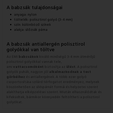
A babzsák tulajdonságai
anyaga: nylon
töltelék: polisztirol golyó (3-4 mm)
szín: különböző színek
alakja: ülőzsák párna
A babzsák antiallergén polisztirol
golyókkal van töltve
Az EMI
babzsákok
kiváló minőségű 3-4 mm átmérőjű
polisztirol golyókkal vannak tele,
ami
vattacsomóként
biztosítja az
ülést
.
A polisztirol
golyók puhák, nagyon jól
alkalmazkodnak a test
görbéihez
és antiallergének.
A több ezer golyó
csoportosítása szilárd térfogatot eredményez, melynek
köszönhetően az üléspárnát formái és helyzetei szerint
alakíthatja elképzelései szerint.
Miután elhasználódtak és
kifeküdtek, bármikor könnyedén feltöltheti a polisztirol
golyókat.