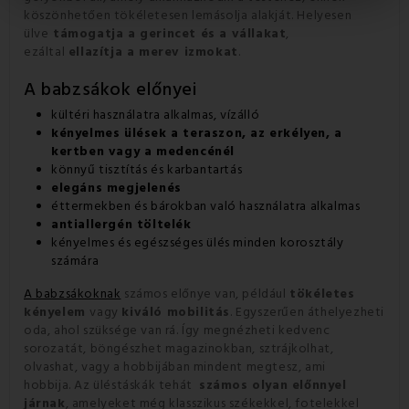
köszönhetően tökéletesen lemásolja alakját. Helyesen
ülve
támogatja a gerincet és a vállakat
,
ezáltal
ellazítja a merev izmokat
.
A babzsákok előnyei
kültéri használatra alkalmas, vízálló
kényelmes ülések a teraszon, az erkélyen, a
kertben vagy a medencénél
könnyű tisztítás és karbantartás
elegáns megjelenés
éttermekben és bárokban való használatra alkalmas
antiallergén töltelék
kényelmes és egészséges ülés minden korosztály
számára
A babzsákoknak
számos előnye van, például
tökéletes
kényelem
vagy
kiváló mobilitás
.
Egyszerűen áthelyezheti
oda, ahol szüksége van rá.
Így megnézheti kedvenc
sorozatát, böngészhet magazinokban, sztrájkolhat,
olvashat, vagy a hobbijában mindent megtesz, ami
hobbija.
Az üléstáskák tehát
számos olyan előnnyel
járnak
, amelyeket még klasszikus székekkel, fotelekkel