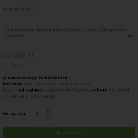
5
(3x)
Készleten. Megkaphatja hozzávetőlegesen:
Szerda
Szerda 12.08
-
GLS
44 200 Ft
Csütörtök 13.08
-
Packeta futárral történő
házhozszállítás
52 000 Ft
A narancssárga babzsákfotel
beltérbe
ideális
.
A babzsák terjedelmes és
nagyon
kényelmes
.
A bab
zsák
térfogata
570 liter
, polisztirol
golyókból áll a tölteléke.
+
Mennyiség
-
KOSÁRBA
