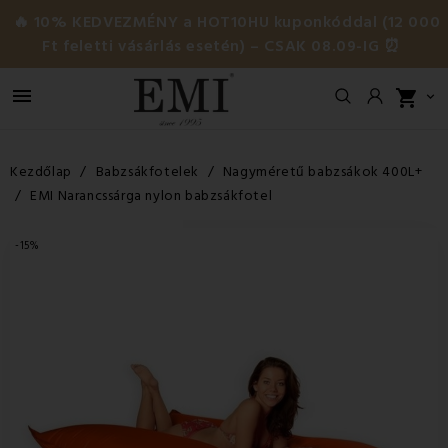
🔥 10% KEDVEZMÉNY a HOT10HU kuponkóddal (12 000
Ft feletti vásárlás esetén) – CSAK 08.09-IG ⏰

shopping_cart

Kezdőlap
Babzsákfotelek
Nagyméretű babzsákok 400L+
EMI Narancssárga nylon babzsákfotel
-15%