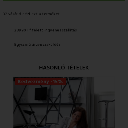
32 vásárló nézi ezt a terméket
28990 Ff felett ingyenes szállítás
Egyszerű áruvisszaküldés
HASONLÓ TÉTELEK
Kedvezmény -15%
Ke