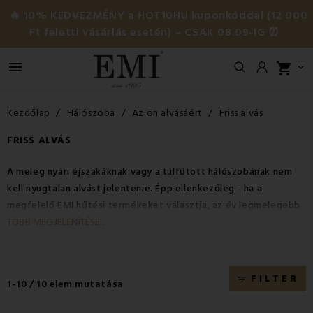
🔥 10% KEDVEZMÉNY a HOT10HU kuponkóddal (12 000
Ft feletti vásárlás esetén) – CSAK 08.09-IG ⏰

shopping_cart

Kezdőlap
Hálószoba
Az ön alvásáért
Friss alvás
FRISS ALVÁS
A meleg nyári éjszakáknak vagy a túlfűtött hálószobának nem
kell nyugtalan alvást jelentenie. Épp ellenkezőleg - ha a
megfelelő EMI hűtési termékeket választja, az év legmelegebb
időszakában is friss, kényelmes és zavartalan alvást élvezhet. A
TÖBB MEGJELENÍTÉSE...
"Friss alvás" kategóriában olyan speciálisan tervezett
termékeket talál, amelyek természetes módon hűtenek és
ideális környezetet biztosítanak az éjszaka folyamán.
FILTER
filter_list
1-10 / 10 elem mutatása
Hűsítő takarók - könnyűség és légáteresztő
képesség kompromisszumok nélkül