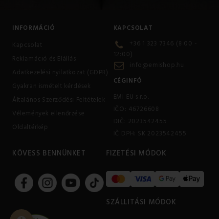
INFORMÁCIÓ
KAPCSOLAT
+36 1 323 7346 (8:00 -
Kapcsolat
12:00)
Reklamáció és Elállás
info@emishop.hu
Adatkezelési nyilatkozat (GDPR)
CÉGINFÓ
Gyakran ismételt kérdések
EMI EU s.r.o.
Általános Szerződési Feltételek
IČO: 46726608
Vélemények ellenőrzése
DIČ: 2023542455
Oldaltérkép
IČ DPH: SK 2023542455
KÖVESS BENNÜNKET
FIZETÉSI MÓDOK
SZÁLLITÁSI MÓDOK