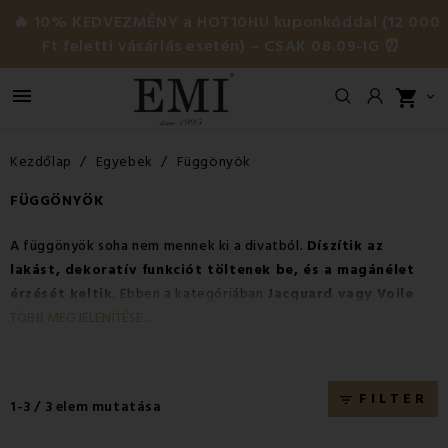
🔥 10% KEDVEZMÉNY a HOT10HU kuponkóddal (12 000
Ft feletti vásárlás esetén) – CSAK 08.09-IG ⏰

shopping_cart

Kezdőlap
Egyebek
Függönyök
FÜGGÖNYÖK
A függönyök soha nem mennek ki a divatból.
Díszítik az
lakást, dekoratív funkciót töltenek be, és a magánélet
érzését keltik
. Ebben a kategóriában
Jacquard vagy Voile
kivitelű függönyöket
talál. Minden függöny beállított
TÖBB MEGJELENÍTÉSE...
oldalakkal rendelkezik, és nem kell őket igazítani.
Azonnal
készen állnak az ablakra akasztásra.
A függönyök 100%
poliészterből készültek, így
könnyen karbantarthatóak
.
FILTER
filter_list
1-3 / 3 elem mutatása
Számos méretet, mintát, méretet és lehetőséget kínálunk.