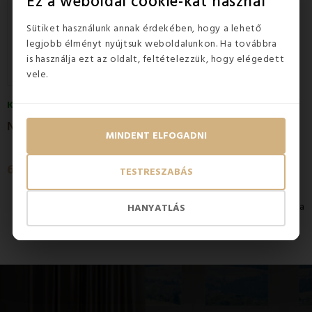
Ez a weboldal cookie-kat használ
Sütiket használunk annak érdekében, hogy a lehető
legjobb élményt nyújtsuk weboldalunkon. Ha továbbra
is használja ezt az oldalt, feltételezzük, hogy elégedett
vele.
KÉSZLETEN
N
et fehér hálófüggöny 140 x 250 cm
MINDENT ELFOGADNI
6 290 Ft
TESTRESZABÁS
1-3 / 3 elem mutatása
HANYATLÁS