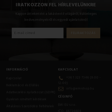
IRATKOZZON FEL HÍRLEVELÜNKRE
Kapjon áttekintést a lakástextil világáról, különleges
kedvezményekről és egyedi ajánlatokról
INFORMÁCIÓ
KAPCSOLAT
+36 1 323 7346 (8:00 -
Kapcsolat
12:00)
Reklamáció és Elállás
info@emishop.hu
Adatkezelési nyilatkozat (GDPR)
CÉGINFÓ
Gyakran ismételt kérdések
EMI EU s.r.o.
Általános Szerződési Feltételek
IČO: 46726608