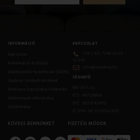
INFORMÁCIÓ
KAPCSOLAT
+36 1 323 7346 (8:00 -
Kapcsolat
12:00)
Reklamáció és Elállás
info@emishop.hu
Adatkezelési nyilatkozat (GDPR)
CÉGINFÓ
Gyakran ismételt kérdések
EMI EU s.r.o.
Általános Szerződési Feltételek
IČO: 46726608
Vélemények ellenőrzése
DIČ: 2023542455
Oldaltérkép
IČ DPH: SK 2023542455
KÖVESS BENNÜNKET
FIZETÉSI MÓDOK