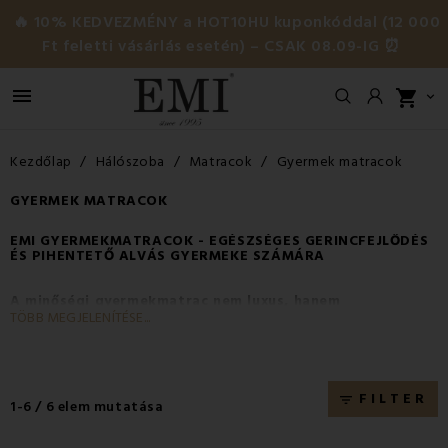
🔥 10% KEDVEZMÉNY a HOT10HU kuponkóddal (12 000
Ft feletti vásárlás esetén) – CSAK 08.09-IG ⏰

shopping_cart

Kezdőlap
Hálószoba
Matracok
Gyermek matracok
GYERMEK MATRACOK
EMI GYERMEKMATRACOK - EGÉSZSÉGES GERINCFEJLŐDÉS
ÉS PIHENTETŐ ALVÁS GYERMEKE SZÁMÁRA
A minőségi gyermekmatrac nem luxus, hanem
TÖBB MEGJELENÍTÉSE...
szükségszerűség.
Életének első éveiben a gyermek alvással
tölti ideje nagy részét - regenerálódik, növekszik és fejlődik.
Ezért
a babamatrac a kiságy vagy az ágy egyik
legfontosabb eleme
. Az EMI-nél nagy hangsúlyt fektetünk
FILTER
filter_list
1-6 / 6 elem mutatása
arra, hogy a gyermekeknek szánt matracaink ne csak
kényelmesek, hanem biztonságosak, egészségre ártalmatlanok