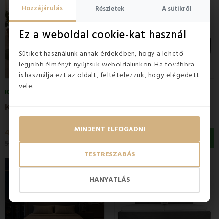
Hozzájárulás
Részletek
A sütikről
Ez a weboldal cookie-kat használ
Sütiket használunk annak érdekében, hogy a lehető
legjobb élményt nyújtsuk weboldalunkon. Ha továbbra
is használja ezt az oldalt, feltételezzük, hogy elégedett
vele.
KÉSZLETEN
KÉSZLETEN
5
(1x)
K
árpitozott ágy ZORIANA 180x200 cm...
K
árpitozott ágy ZORIANA + ágyrács + EMI...
MINDENT ELFOGADNI
455 400 Ft
693 200 Ft
594 000 Ft
954 600 Ft
TESTRESZABÁS
Kedvezmény -23%
Kedvezmény -27%
HANYATLÁS