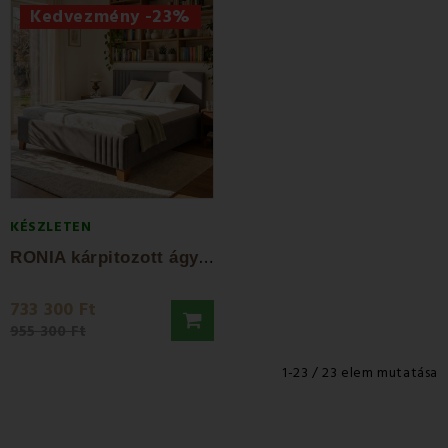
Kedvezmény -23%
KÉSZLETEN
R
ONIA kárpitozott ágy + léces ágykeret +...
733 300 Ft
955 300 Ft
1-23 / 23 elem mutatása