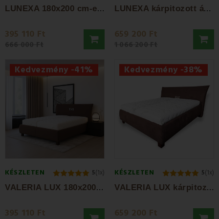
L
UNEXA 180x200 cm-es kárpitozott ágy,...
L
UNEXA kárpitozott ágy + rácsos rács +...
395 110 Ft
659 200 Ft
666 000 Ft
1 066 200 Ft
Kedvezmény -41%
Kedvezmény -38%
KÉSZLETEN
KÉSZLETEN
5
(1x)
5
(1x)
V
ALERIA LUX 180x200 cm-es kárpitozott ágy,...
V
ALERIA LUX kárpitozott ágy + rácsos rács...
395 110 Ft
659 200 Ft