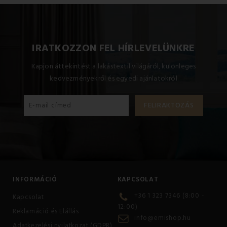
IRATKOZZON FEL HÍRLEVELÜNKRE
Kapjon áttekintést a lakástextil világáról, különleges
kedvezményekről és egyedi ajánlatokról
INFORMÁCIÓ
KAPCSOLAT
+36 1 323 7346 (8:00 -
Kapcsolat
12:00)
Reklamáció és Elállás
info@emishop.hu
Adatkezelési nyilatkozat (GDPR)