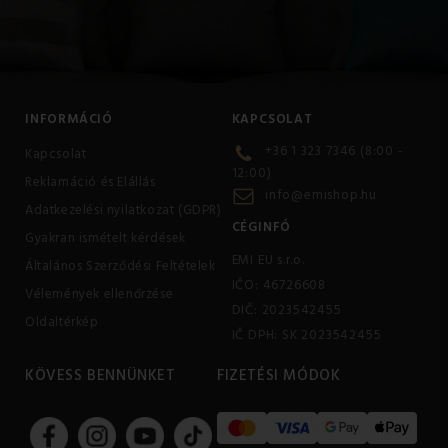
INFORMÁCIÓ
KAPCSOLAT
+36 1 323 7346 (8:00 -
Kapcsolat
12:00)
Reklamáció és Elállás
info@emishop.hu
Adatkezelési nyilatkozat (GDPR)
CÉGINFÓ
Gyakran ismételt kérdések
EMI EU s.r.o.
Általános Szerződési Feltételek
IČO: 46726608
Vélemények ellenőrzése
DIČ: 2023542455
Oldaltérkép
IČ DPH: SK 2023542455
KÖVESS BENNÜNKET
FIZETÉSI MÓDOK