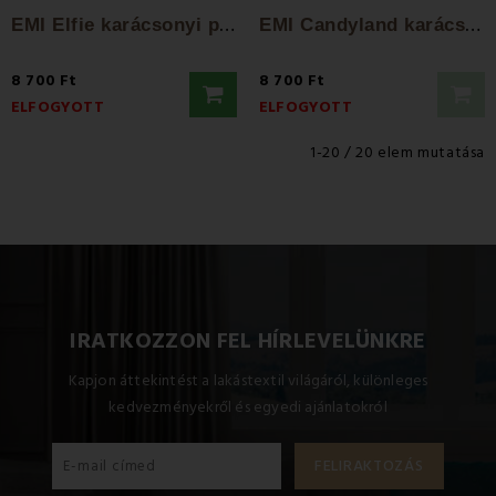
E
MI Elfie karácsonyi pamut ágyneműhuzat
E
MI Candyland karácsonyi pamut ágyneműhuzat
8 700 Ft
8 700 Ft
ELFOGYOTT
ELFOGYOTT
1-20 / 20 elem mutatása
IRATKOZZON FEL HÍRLEVELÜNKRE
Kapjon áttekintést a lakástextil világáról, különleges
kedvezményekről és egyedi ajánlatokról