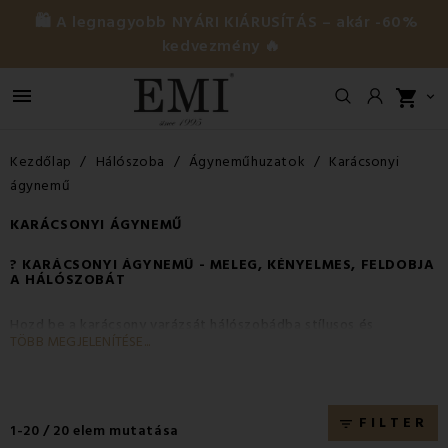
🛍️ A legnagyobb NYÁRI KIÁRUSÍTÁS – akár -60%
kedvezmény 🔥

shopping_cart

Kezdőlap
Hálószoba
Ágyneműhuzatok
Karácsonyi
ágynemű
KARÁCSONYI ÁGYNEMŰ
? KARÁCSONYI ÁGYNEMŰ - MELEG, KÉNYELMES, FELDOBJA
A HÁLÓSZOBÁT
Hozd be a karácsony varázsát hálószobádba stílusos és
TÖBB MEGJELENÍTÉSE...
melegséget árasztó karácsonyi ágyneműinkkel. Minden éjszaka
egy kis ünneppé válik számodra, ahogy ágyadban puha flanel,
pamut vagy mikroflanel ágyneműkkel fekszel, amelyek
motívumai az igazi
ünnepi hangulatot
idézik.
FILTER
filter_list
1-20 / 20 elem mutatása
A kollekció lepedőivel
örömet szerezhetsz magadnak,