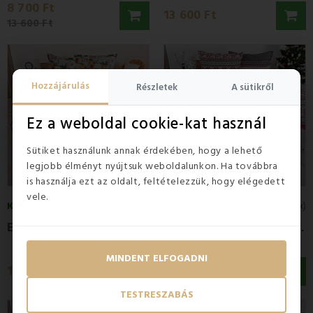
8 700 Ft
13 600 Ft
13 600 Ft
Hozzájárulás
Részletek
A sütikről
Ez a weboldal cookie-kat használ
Sütiket használunk annak érdekében, hogy a lehető
legjobb élményt nyújtsuk weboldalunkon. Ha továbbra
is használja ezt az oldalt, feltételezzük, hogy elégedett
vele.
KÉSZLETEN
KÉSZLETEN
5
(1x)
4.5
(2x)
E
MI Carol karácsonyi pamut ágyneműhuzat
K
arácsonyi pamut ágynemű Domis EMI
MINDENT ELFOGADNI
13 990 Ft
12 900 Ft
TESTRESZABÁS