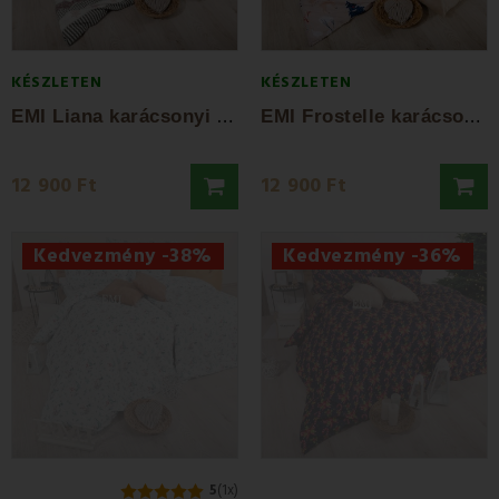
KÉSZLETEN
KÉSZLETEN
E
MI Liana karácsonyi pamut ágyneműhuzat
E
MI Frostelle karácsonyi pamut ágyneműhuzat
12 900 Ft
12 900 Ft
Kedvezmény -38%
Kedvezmény -36%
5
(1x)