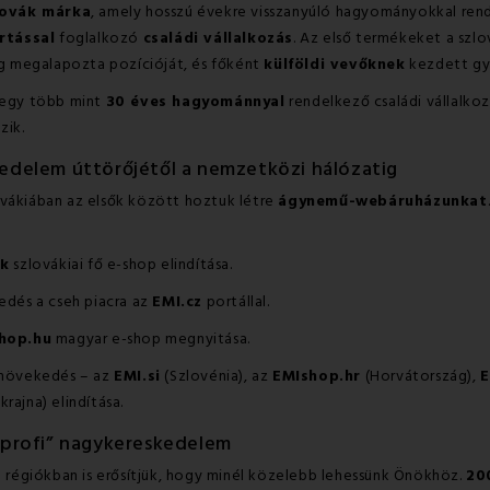
lovák márka
, amely hosszú évekre visszanyúló hagyományokkal rend
rtással
foglalkozó
családi vállalkozás
. Az első termékeket a szl
ég megalapozta pozícióját, és főként
külföldi vevőknek
kezdett gyá
 egy több mint
30 éves hagyománnyal
rendelkező családi vállalkoz
zik.
edelem úttörőjétől a nemzetközi hálózatig
vákiában az elsők között hoztuk létre
ágynemű-webáruházunkat
sk
szlovákiai fő e-shop elindítása.
edés a cseh piacra az
EMI.cz
portállal.
hop.hu
magyar e-shop megnyitása.
növekedés – az
EMI.si
(Szlovénia), az
EMIshop.hr
(Horvátország),
E
krajna) elindítása.
„profi” nagykereskedelem
a régiókban is erősítjük, hogy minél közelebb lehessünk Önökhöz.
20