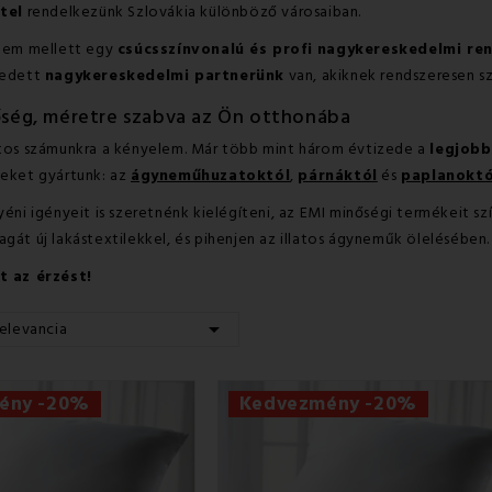
tel
rendelkezünk Szlovákia különböző városaiban.
lem mellett egy
csúcsszínvonalú és profi nagykereskedelmi re
gedett
nagykereskedelmi partnerünk
van, akiknek rendszeresen sz
őség, méretre szabva az Ön otthonába
tos számunkra a kényelem. Már több mint három évtizede a
legjob
eket gyártunk: az
ágyneműhuzatoktól
,
párnáktól
és
paplanoktó
éni igényeit is szeretnénk kielégíteni, az EMI minőségi termékeit s
át új lakástextilekkel, és pihenjen az illatos ágyneműk ölelésében.
t az érzést!

elevancia
ény -20%
Kedvezmény -20%