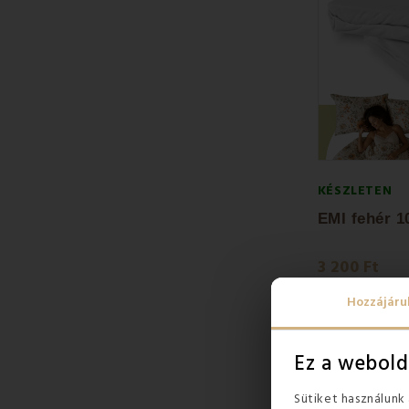
KÉSZLETEN
3 200 Ft
3 800 Ft
Hozzájáru
Ez a webold
Sütiket használunk