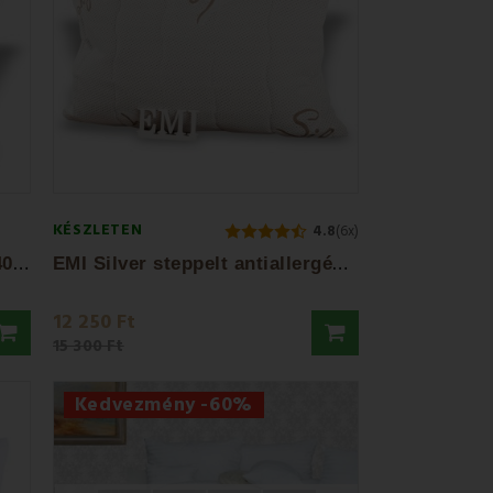
KÉSZLETEN
4.8
(6x)
E
MI Silver Medical párna 40x40cm
E
MI Silver steppelt antiallergén párna
12 250 Ft
15 300 Ft
Kedvezmény -60%