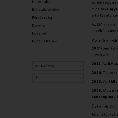
Hálószoba
Az
EMI
egy
sz

mint
textilgyá
Babzsákfotelek

elteltével a c
Fürdőszoba

Az EMI ma már
Konyha

nevéből szárma
Egyebek

Az e-keresk
BLACK FRIDAY
2001-ben
Szlo
növekszik:
2013:
Az
EMI.
KATEGÓRIÁK
2020:
Terjeszk
ÁR
2023:
Az
EMIs
2025:
Masszív 
EMIshop.ua
(U
Üzletek és 
Jelenlétünket 