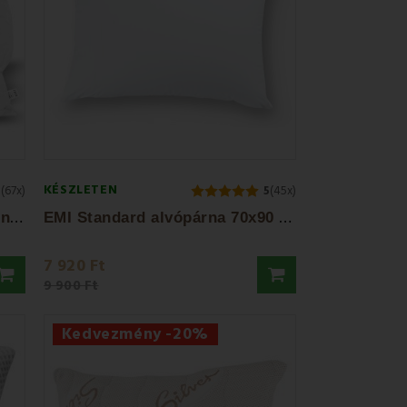
KÉSZLETEN
9
(67x)
5
(45x)
E
MI Premium antiallergén párna 70x90 cm
E
MI Standard alvópárna 70x90 cm
7 920 Ft
9 900 Ft
Kedvezmény -20%