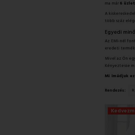
ma már
6 üzlet
A kiskereskede
több száz elé
Egyedi min
Az EMI-nél fon
eredeti termék
Mivel az Ön egy
Kényeztesse mag
Mi imádjuk ez
Rendezés:
R
Kedvezm