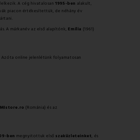
elkezik. A cég hivatalosan
1995-ben
alakult,
ovák piacon értékesítettük, de néhány év
rtani.
ás. A márkanév az első alapítónk,
Emília
(1961)
. Azóta online jelenlétünk folyamatosan
MIstore.ro
(Románia) és az
09-ben
megnyitottuk első
szaküzleteinket
, és