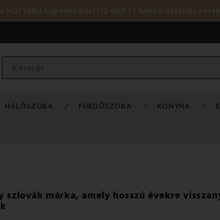
HOT10HU kuponkóddal (12 000 Ft feletti vásárlás eset
HÁLÓSZOBA
FÜRDŐSZOBA
KONYHA
y szlovák márka, amely hosszú évekre vissza
ik