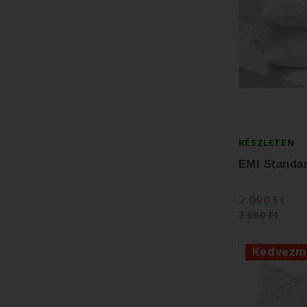
KÉSZLETEN
2 090 Ft
2 600 Ft
Kedvezm