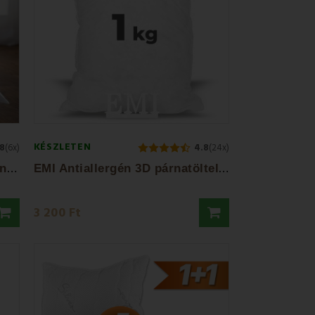
KÉSZLETEN
8
(6x)
4.8
(24x)
E
MI standard antiallergén párna 45x45 cm
E
MI Antiallergén 3D párnatöltelék 1000 g
3 200 Ft