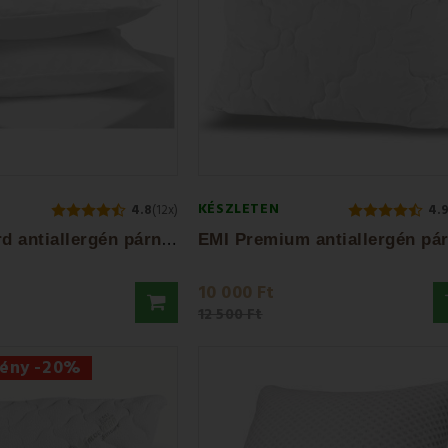
KÉSZLETEN
4.8
(12x)
4.
E
MI Standard antiallergén párna 35x45cm
10 000 Ft
12 500 Ft
ény -20%