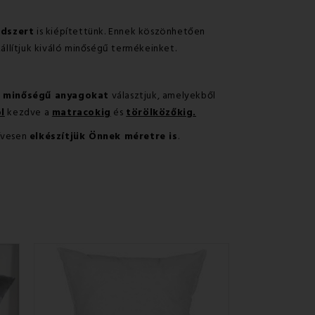
ndszert
is kiépítettünk. Ennek köszönhetően
állítjuk kiváló minőségű termékeinket.
b minőségű anyagokat
választjuk, amelyekből
l
kezdve a
matracokig
és
törölközőkig
.
zívesen
elkészítjük Önnek méretre is
.