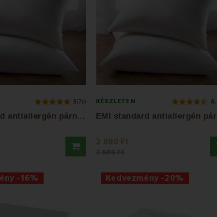
KÉSZLETEN
5
(7x)
4.
E
MI standard antiallergén párna 40x40 cm
2 880 Ft
3 600 Ft
ény -16%
Kedvezmény -20%