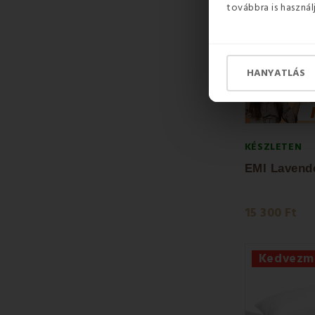
továbbra is használ
HANYATLÁS
KÉSZLETEN
15 300 Ft
Kedvezm