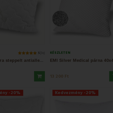
KÉSZLETEN
5
(3x)
E
MI Aloe Vera steppelt antiallergén párna
13 200 Ft
ény -20%
Kedvezmény -20%