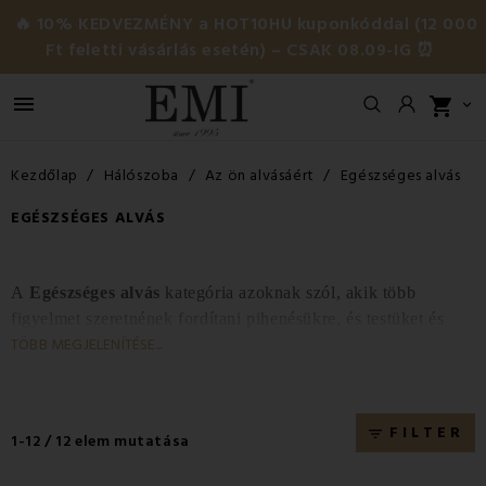
🔥 10% KEDVEZMÉNY a HOT10HU kuponkóddal (12 000
Ft feletti vásárlás esetén) – CSAK 08.09-IG ⏰

shopping_cart

Kezdőlap
Hálószoba
Az ön alvásáért
Egészséges alvás
EGÉSZSÉGES ALVÁS
A
Egészséges alvás
kategória azoknak szól, akik több
figyelmet szeretnének fordítani pihenésükre, és testüket és
TÖBB MEGJELENÍTÉSE...
lelküket valódi regenerációval kényeztetni. Az alvás minősége
befolyásolja az energiaszintet, a hangulatot, a koncentrációt
és az immunitást, ezért ez a kategória olyan termékeket kínál,
amelyek elősegítik a természetes elalvást, a mély alvást és a
FILTER
filter_list
1-12 / 12 elem mutatása
szervezet általános egyensúlyát. Ebben a kategóriában
modern eszközöket talál, amelyek csökkentik a stresszt,