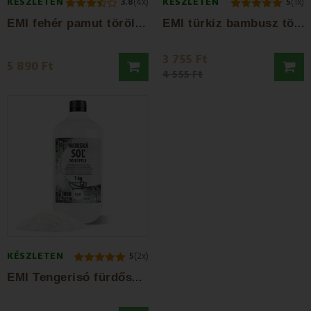
KÉSZLETEN
KÉSZLETEN
3.8
(4x)
5
(1x)
E
MI fehér pamut törölköző és törölköző szett
E
MI türkiz bambusz törölköző 50x100 cm
3 755 Ft
5 890 Ft
4 555 Ft
KÉSZLETEN
5
(2x)
E
MI Tengerisó fürdősó1 kg