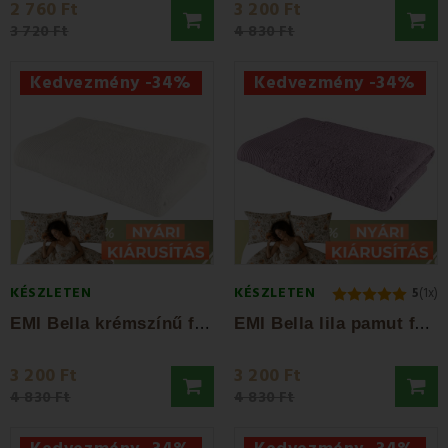
2 760 Ft
3 200 Ft
3 720 Ft
4 830 Ft
Kedvezmény -34%
Kedvezmény -34%
KÉSZLETEN
KÉSZLETEN
5
(1x)
E
MI Bella krémszínű fürdőlepedő 70x140 cm
E
MI Bella lila pamut fürdőlepedő 70x140 cm
3 200 Ft
3 200 Ft
4 830 Ft
4 830 Ft