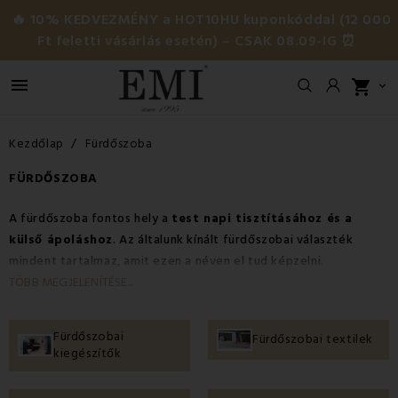
🔥 10% KEDVEZMÉNY a HOT10HU kuponkóddal (12 000
Ft feletti vásárlás esetén) – CSAK 08.09-IG ⏰

shopping_cart

Kezdőlap
Fürdőszoba
FÜRDŐSZOBA
A fürdőszoba fontos hely a
test napi tisztításához és a
külső ápoláshoz
. Az általunk kínált fürdőszobai választék
mindent tartalmaz, amit ezen a néven el tud képzelni.
Kínálatunkban megtalálhatóak a
fürdő textíliák
, azaz a
TÖBB MEGJELENÍTÉSE...
törölközők
,
fürdőlepedők
,
fürdőköpenyek
,
fürdőszobai
kiegészítők
,
zuhanytartozékok
,
fürdőszobabútorok
, valamint
Fürdőszobai
Fürdőszobai textilek
pezsgőfürdők
és
szauna kellékek
. Nézzen körül és tekintse meg
kiegészítők
a különféle anyagokból, színekből és stílusokból álló fürdőszobai
kiegészítőket, amelyeknek köszönhetően fürdőszobája -
álmai