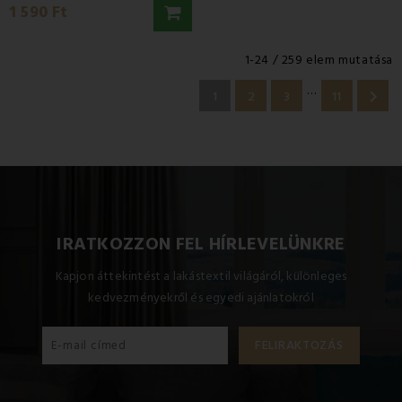
1 590 Ft
1-24 / 259 elem mutatása
…

1
2
3
11
IRATKOZZON FEL HÍRLEVELÜNKRE
Kapjon áttekintést a lakástextil világáról, különleges
kedvezményekről és egyedi ajánlatokról