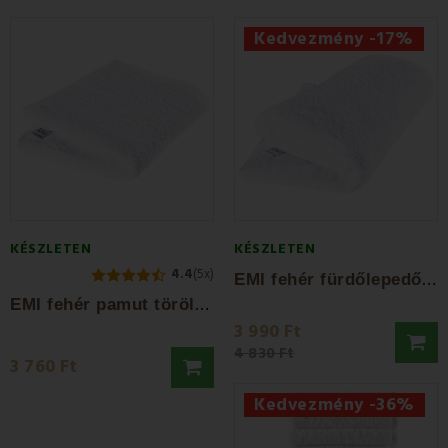
Kedvezmény -17%
KÉSZLETEN
KÉSZLETEN
4.4
(5x)
E
MI fehér fürdőlepedő 70 x 140 cm
E
MI fehér pamut törölköző 50x90 cm
3 990 Ft
4 830 Ft
3 760 Ft
Kedvezmény -36%