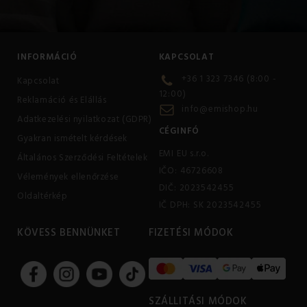
INFORMÁCIÓ
KAPCSOLAT
+36 1 323 7346 (8:00 -
Kapcsolat
12:00)
Reklamáció és Elállás
info@emishop.hu
Adatkezelési nyilatkozat (GDPR)
CÉGINFÓ
Gyakran ismételt kérdések
EMI EU s.r.o.
Általános Szerződési Feltételek
IČO: 46726608
Vélemények ellenőrzése
DIČ: 2023542455
Oldaltérkép
IČ DPH: SK 2023542455
KÖVESS BENNÜNKET
FIZETÉSI MÓDOK
SZÁLLITÁSI MÓDOK