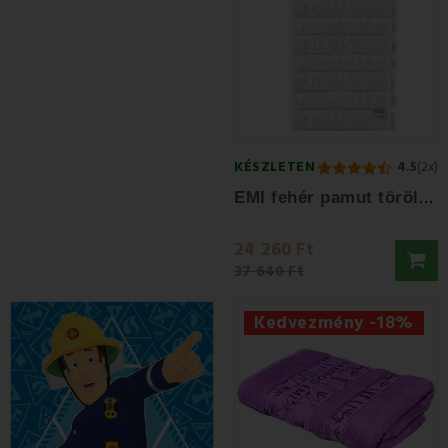
KÉSZLETEN
4.5
(2x)
E
MI fehér pamut törölköző készlet 10 db...
24 260 Ft
37 640 Ft
Kedvezmény -18%