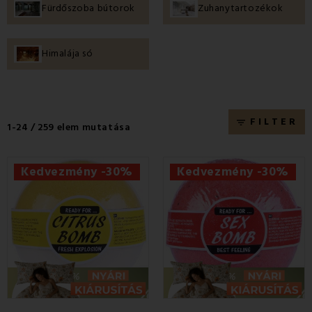
Fürdőszoba bútorok
Zuhanytartozékok
fürdőszobája lehet.
Himalája só
FILTER
filter_list
1-24 / 259 elem mutatása
Kedvezmény -30%
Kedvezmény -30%