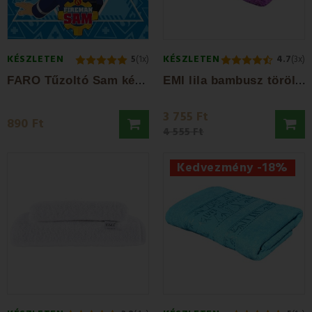
KÉSZLETEN
KÉSZLETEN
5
(1x)
4.7
(3x)
F
ARO Tűzoltó Sam kék gyermek törölköző...
E
MI lila bambusz törölköző 50x100 cm
3 755 Ft
890 Ft
4 555 Ft
Kedvezmény -18%