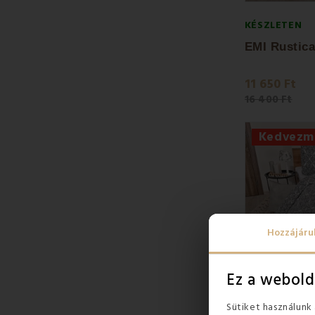
KÉSZLETEN
11 650 Ft
16 400 Ft
Kedvezm
Hozzájáru
Ez a webold
Sütiket használunk