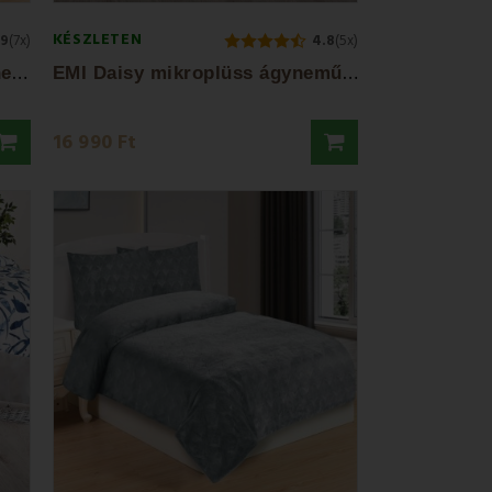
KÉSZLETEN
.9
(7x)
4.8
(5x)
E
mi Element mikroplüss ágyneműhuzat
E
MI Daisy mikroplüss ágyneműhuzat
16 990 Ft