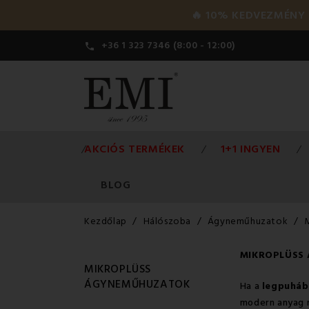
🔥 10% KEDVEZMÉNY a 
+36 1 323 7346 (8:00 - 12:00)

AKCIÓS TERMÉKEK
1+1 INGYEN
BLOG
Kezdőlap
Hálószoba
Ágyneműhuzatok
MIKROPLÜSS
MIKROPLÜSS
ÁGYNEMŰHUZATOK
Ha a
legpuháb
modern anyag 