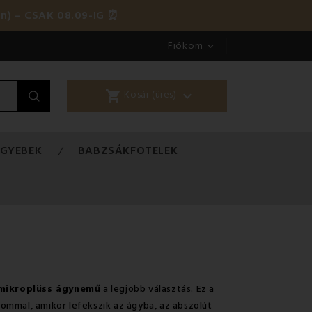
én) – CSAK 08.09-IG ⏰
Fiókom

shopping_cart

Kosár (üres)
EGYEBEK
BABZSÁKFOTELEK
mikroplüss ágynemű
a legjobb választás. Ez a
alommal, amikor lefekszik az ágyba, az abszolút