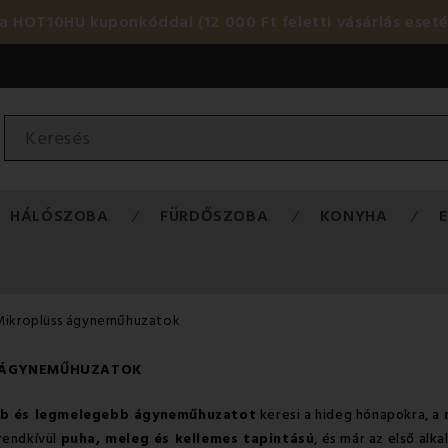
HOT10HU kuponkóddal (12 000 Ft feletti vásárlás eset
HÁLÓSZOBA
FÜRDŐSZOBA
KONYHA
Mikroplüss ágyneműhuzatok
 ÁGYNEMŰHUZATOK
b és legmelegebb ágyneműhuzatot
keresi a hideg hónapokra, a
rendkívül
puha, meleg és kellemes tapintású
, és már az első alk