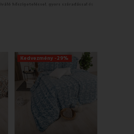
iváló hőszigeteléssel
,
gyors száradással
és
 mivel tökéletesen
megtartják a hőt
,
masak, mivel
nem hullatják a szálakat, nem
egáns egyszínűektől a vidám és modern témákig. A
erűvé, hanem
alvás közbeni kivételes
Kedvezmény -29%
s ágyneműhuzatok ideálisak mindenkinek, aki