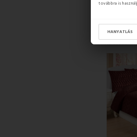
továbbra is használ
KÉSZLETEN
HANYATLÁS
11 650 Ft
16 400 Ft