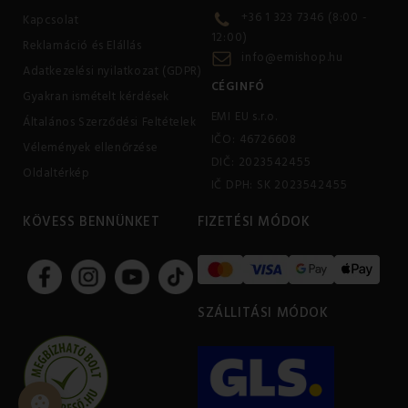
+36 1 323 7346 (8:00 -
Kapcsolat
12:00)
Reklamáció és Elállás
info@emishop.hu
Adatkezelési nyilatkozat (GDPR)
CÉGINFÓ
Gyakran ismételt kérdések
EMI EU s.r.o.
Általános Szerződési Feltételek
IČO: 46726608
Vélemények ellenőrzése
DIČ: 2023542455
Oldaltérkép
IČ DPH: SK 2023542455
KÖVESS BENNÜNKET
FIZETÉSI MÓDOK
SZÁLLITÁSI MÓDOK