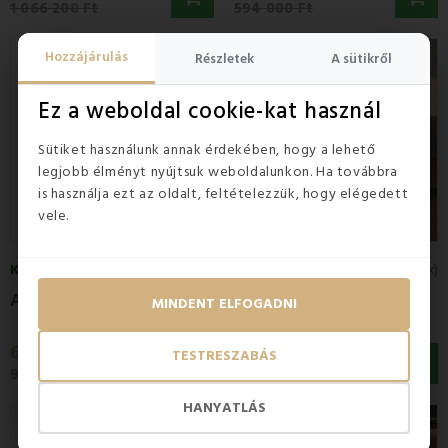
1 066 200 Ft
594 000 Ft
Kedvezmény -27%
Kedvezmény -23%
Hozzájárulás
Részletek
A sütikről
Ez a weboldal cookie-kat használ
Sütiket használunk annak érdekében, hogy a lehető
legjobb élményt nyújtsuk weboldalunkon. Ha továbbra
is használja ezt az oldalt, feltételezzük, hogy elégedett
vele.
KÉSZLETEN
KÉSZLETEN
5
(1x)
A
LORA kárpitozott ágy + lécváz + EMI matrac
K
árpitozott ágy ZORIANA 180x200 cm...
MINDENT ELFOGADNI
693 200 Ft
455 400 Ft
TESTRESZABÁS
954 600 Ft
594 000 Ft
HANYATLÁS
Kedvezmény -27%
Kedvezmény -23%