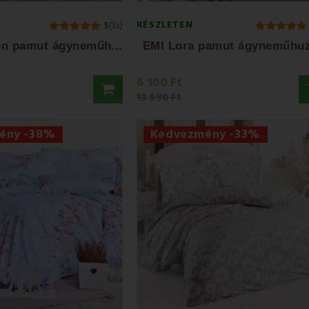
KÉSZLETEN
5
(3x)
E
MI Cameron pamut ágyneműhuzat
EMI Lora pamut ágyneműhuz
6 100 Ft
13 990 Ft
ény -38%
Kedvezmény -33%