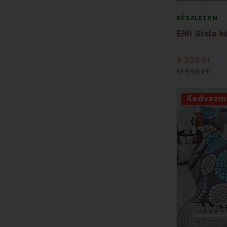
KÉSZLETEN
8 700 Ft
13 990 Ft
Kedvezm