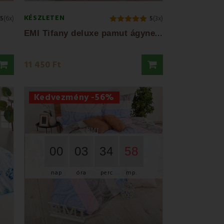
KÉSZLETEN
.5
(6x)
5
(3x)
E
MI Tifany deluxe pamut ágyneműhuzat
11 450 Ft
Kedvezmény -56%
00
03
34
56
nap
óra
perc
mp.