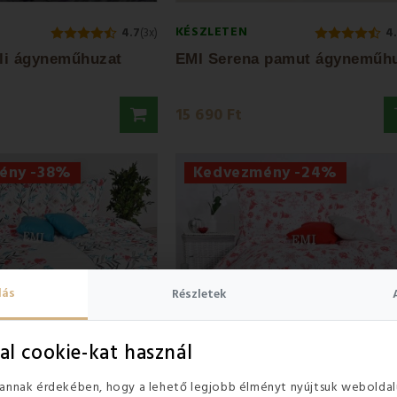
KÉSZLETEN
4.7
(3x)
4
li ágyneműhuzat
15 690 Ft
ény -38%
Kedvezmény -24%
lás
Részletek
al cookie-kat használ
 annak érdekében, hogy a lehető legjobb élményt nyújtsuk weboldal