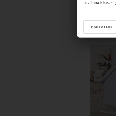
továbbra is használ
KÉSZLETEN
HANYATLÁS
8 700 Ft
13 990 Ft