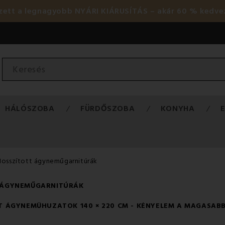
ezett a legnagyobb NYÁRI KIÁRUSÍTÁS – akár 60 % kedve
HÁLÓSZOBA
FÜRDŐSZOBA
KONYHA
Hosszított ágyneműgarnitúrák
 ÁGYNEMŰGARNITÚRÁK
TT ÁGYNEMŰHUZATOK 140 × 220 CM - KÉNYELEM A MAGASAB