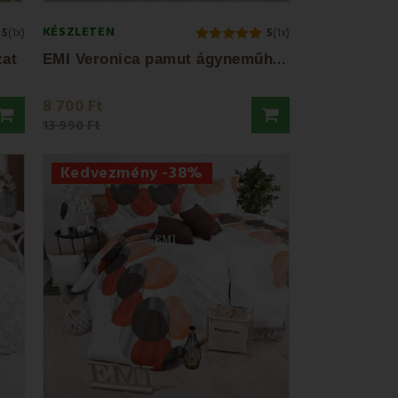
KÉSZLETEN
5
(1x)
5
(1x)
E
MI Veronica pamut ágyneműhuzat
at
8 700 Ft
13 990 Ft
Kedvezmény -38%