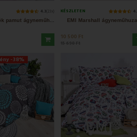
KÉSZLETEN
4.3
(23x)
4
E
MI Stela kék pamut ágyneműhuzat
EMI Marshall ágyneműhuza
10 500 Ft
15 690 Ft
ény -38%