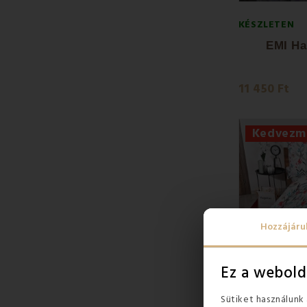
KÉSZLETEN
EMI Ha
11 450 Ft
Kedvezm
Hozzájáru
Ez a webold
Sütiket használunk