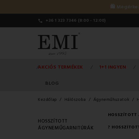
🛍️ Megérk
+36 1 323 7346 (8:00 - 12:00)

AKCIÓS TERMÉKEK
1+1 INGYEN
BLOG
Kezdőlap
Hálószoba
Ágyneműhuzatok
HOSSZÍTOTT
HOSSZÍTOTT
?️ HOSSZÍTO
ÁGYNEMŰGARNITÚRÁK