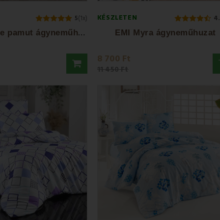
KÉSZLETEN
5
(1x)
4
E
MI Paradise pamut ágyneműhuzat
EMI Myra ágyneműhuzat
8 700 Ft
11 450 Ft