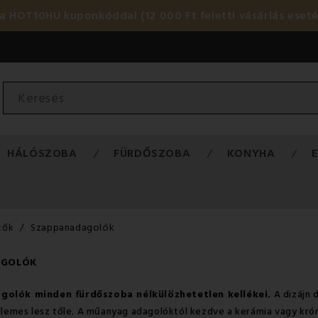
HOT10HU kuponkóddal (12 000 Ft feletti vásárlás eset
HÁLÓSZOBA
FÜRDŐSZOBA
KONYHA
tők
Szappanadagolók
AGOLÓK
golók minden fürdőszoba nélkülözhetetlen kellékei.
A dizájn 
ellemes lesz tőle. A műanyag adagolóktól kezdve a kerámia vagy kró