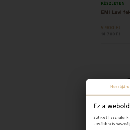
KÉSZLETEN
5 900 Ft
14 700 Ft
Hozzájáru
Ez a webold
Sütiket használunk
továbbra is használ