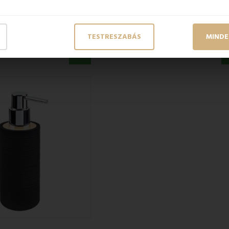
KÉSZLETEN
NTI szappantartó
TESTRESZABÁS
MINDE
3 510 Ft