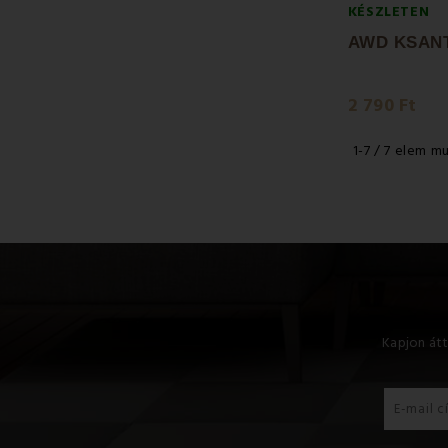
KÉSZLETEN
2 790 Ft
1-7 / 7 elem m
Kapjon átt