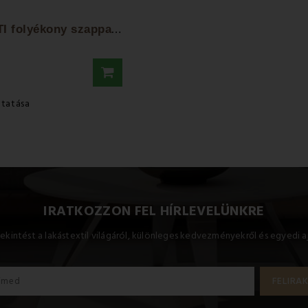
A
WD KSANTI folyékony szappanadagoló
utatása
IRATKOZZON FEL HÍRLEVELÜNKRE
ekintést a lakástextil világáról, különleges kedvezményekről és egyedi a