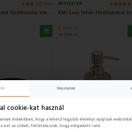
KÉSZLETEN
3
(2x)
E
MI Levi fekete fürdőszoba kiegészítő szett
5 900 Ft
14 700 Ft
lás
Részletek
al cookie-kat használ
 annak érdekében, hogy a lehető legjobb élményt nyújtsuk weboldal
ja ezt az oldalt, feltételezzük, hogy elégedett vele.