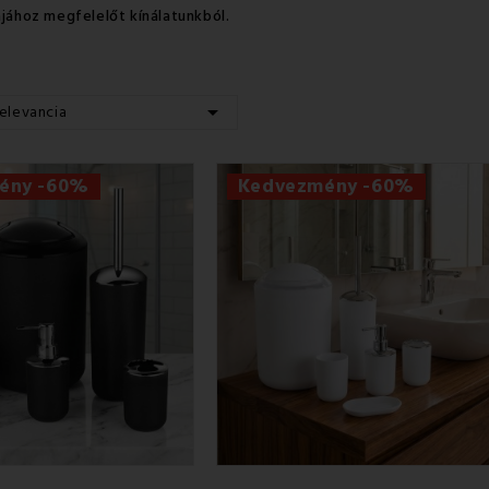
ájához megfelelőt kínálatunkból.

elevancia
ény -60%
Kedvezmény -60%