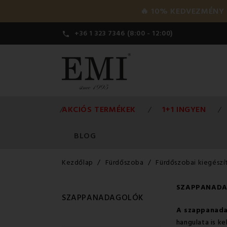
🔥 10% KEDVEZMÉNY a 
+36 1 323 7346 (8:00 - 12:00)

AKCIÓS TERMÉKEK
1+1 INGYEN
BLOG
Kezdőlap
Fürdőszoba
Fürdőszobai kiegészí
SZAPPANAD
SZAPPANADAGOLÓK
A szappanada
hangulata is k