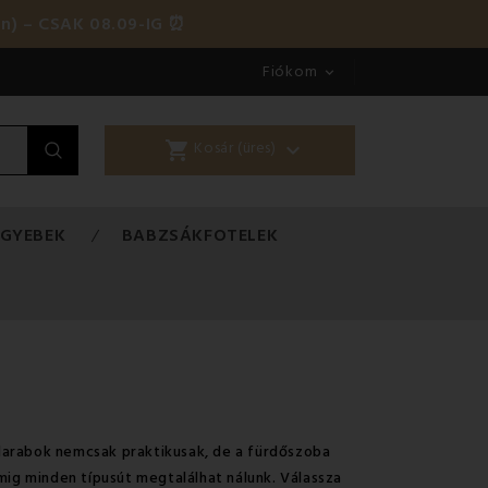
én) – CSAK 08.09-IG ⏰
Fiókom

shopping_cart

Kosár (üres)
EGYEBEK
BABZSÁKFOTELEK
darabok nemcsak praktikusak, de a fürdőszoba
mig minden típusút megtalálhat nálunk. Válassza