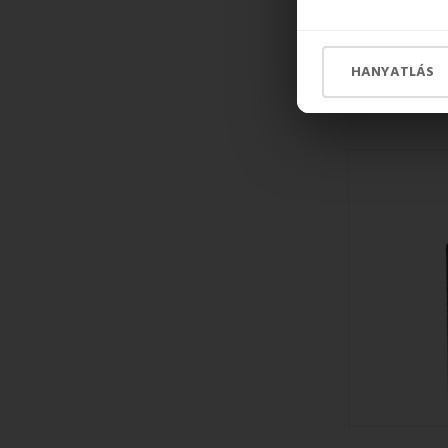
KÉSZLETEN
AWD KSA
HANYATLÁS
2 290 Ft