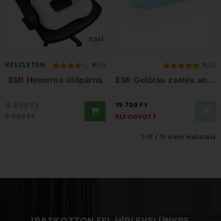
KÉSZLETEN
4
(1x)
5
(2x)
E
MI Gelblau zselés anatómiai párna...
EMI Hemeros ülőpárna
8 490 Ft
19 700 Ft
9 990 Ft
ELFOGYOTT
1-15 / 15 elem mutatása
IRATKOZZON FEL HÍRLEVELÜNKRE