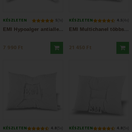
KÉSZLETEN
KÉSZLETEN
5
(1x)
4.5
(4x)
E
MI Hypoalger antiallergén párna
E
MI Multichanel többsávos anatómiai párna
7 990 Ft
21 450 Ft
KÉSZLETEN
KÉSZLETEN
4.8
(5x)
4.8
(5x)