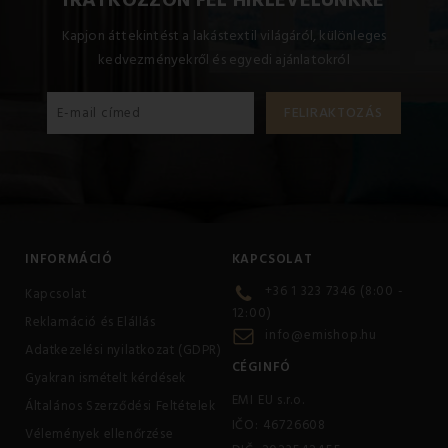
Kapjon áttekintést a lakástextil világáról, különleges
kedvezményekről és egyedi ajánlatokról
INFORMÁCIÓ
KAPCSOLAT
+36 1 323 7346 (8:00 -
Kapcsolat
12:00)
Reklamáció és Elállás
info@emishop.hu
Adatkezelési nyilatkozat (GDPR)
CÉGINFÓ
Gyakran ismételt kérdések
EMI EU s.r.o.
Általános Szerződési Feltételek
IČO: 46726608
Vélemények ellenőrzése