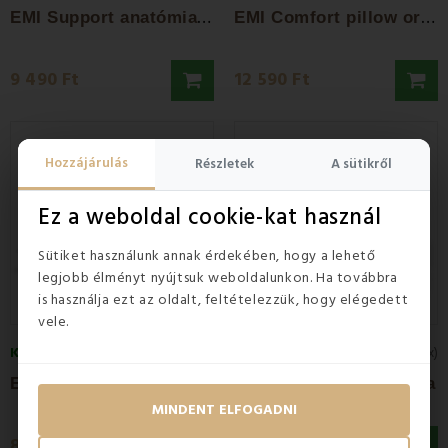
E
MI Support anatómiai párna 40x60 cm
E
MI Comfort pillow ortopéd párna 50x70 cm
9 490 Ft
12 590 Ft
Hozzájárulás
Részletek
A sütikről
Ez a weboldal cookie-kat használ
Sütiket használunk annak érdekében, hogy a lehető
legjobb élményt nyújtsuk weboldalunkon. Ha továbbra
is használja ezt az oldalt, feltételezzük, hogy elégedett
vele.
KÉSZLETEN
KÉSZLETEN
4
(1x)
5
(8x)
E
MI Antireflux anatómiás párna
EMI Mutifunkciós párna
MINDENT ELFOGADNI
8 590 Ft
15 990 Ft