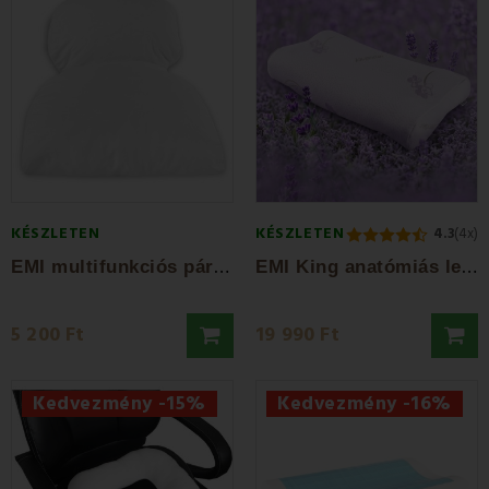
KÉSZLETEN
KÉSZLETEN
4.3
(4x)
E
MI multifunkciós párnahuzat
E
MI King anatómiás levendulás párna...
5 200 Ft
19 990 Ft
Kedvezmény -15%
Kedvezmény -16%