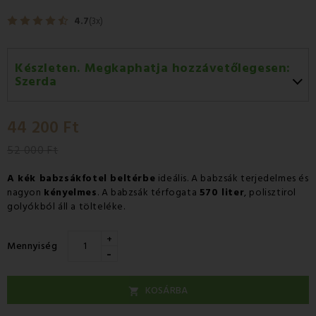
4.7
(3x)
Készleten. Megkaphatja hozzávetőlegesen:
Szerda
Szerda 12.08
-
GLS
44 200 Ft
Csütörtök 13.08
-
Packeta futárral történő
házhozszállítás
52 000 Ft
A kék babzsákfotel beltérbe
ideális. A babzsák terjedelmes és
nagyon
kényelmes
. A babzsák térfogata
570 liter
, polisztirol
golyókból áll a tölteléke.
+
Mennyiség
-
KOSÁRBA
