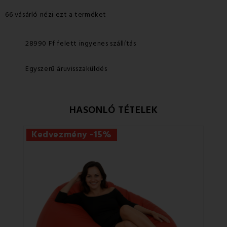
66 vásárló nézi ezt a terméket
28990 Ff felett ingyenes szállítás
Egyszerű áruvisszaküldés
HASONLÓ TÉTELEK
Kedvezmény -15%
Ke