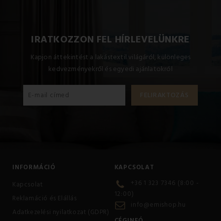
IRATKOZZON FEL HÍRLEVELÜNKRE
Kapjon áttekintést a lakástextil világáról, különleges
kedvezményekről és egyedi ajánlatokról
INFORMÁCIÓ
KAPCSOLAT
+36 1 323 7346 (8:00 -
Kapcsolat
12:00)
Reklamáció és Elállás
info@emishop.hu
Adatkezelési nyilatkozat (GDPR)
CÉGINFÓ