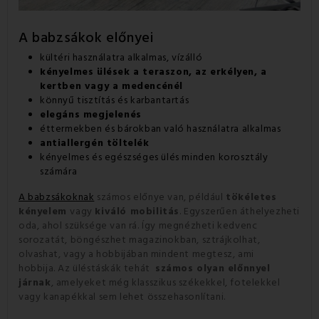
A babzsákok előnyei
kültéri használatra alkalmas, vízálló
kényelmes ülések a teraszon, az erkélyen, a
kertben vagy a medencénél
könnyű tisztítás és karbantartás
elegáns megjelenés
éttermekben és bárokban való használatra alkalmas
antiallergén töltelék
kényelmes és egészséges ülés minden korosztály
számára
A babzsákoknak
számos előnye van, például
tökéletes
kényelem
vagy
kiváló mobilitás
. Egyszerűen áthelyezheti
oda, ahol szüksége van rá. Így megnézheti kedvenc
sorozatát, böngészhet magazinokban, sztrájkolhat,
olvashat, vagy a hobbijában mindent megtesz, ami
hobbija. Az üléstáskák tehát
számos olyan előnnyel
járnak
, amelyeket még klasszikus székekkel, fotelekkel
vagy kanapékkal sem lehet összehasonlítani.