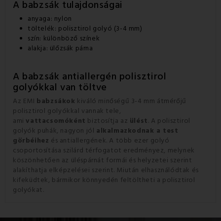
A babzsák tulajdonságai
anyaga: nylon
töltelék: polisztirol golyó (3-4 mm)
szín: különböző színek
alakja: ülőzsák párna
A babzsák antiallergén polisztirol
golyókkal van töltve
Az EMI
babzsákok
kiváló minőségű 3-4 mm átmérőjű
polisztirol golyókkal vannak tele,
ami
vattacsomóként
biztosítja az
ülést
. A polisztirol
golyók puhák, nagyon jól
alkalmazkodnak a test
görbéihez
és antiallergének. A több ezer golyó
csoportosítása szilárd térfogatot eredményez, melynek
köszönhetően az üléspárnát formái és helyzetei szerint
alakíthatja elképzelései szerint. Miután elhasználódtak és
kifeküdtek, bármikor könnyedén feltöltheti a polisztirol
golyókat.