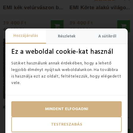
E
MI kék velúrvászon babzsákfotel
E
MI Körte alakú világosbarna velúr...
39 400 Ft
39 400 Ft
48 400 Ft
48 400 Ft
Hozzájárulás
Részletek
A sütikről
Kedvezmény -19%
Ez a weboldal cookie-kat használ
Sütiket használunk annak érdekében, hogy a lehető
legjobb élményt nyújtsuk weboldalunkon. Ha továbbra
is használja ezt az oldalt, feltételezzük, hogy elégedett
vele.
KÉSZLETEN
KÉSZLETEN
MINDENT ELFOGADNI
E
MI Körte alakú sárga műbőr babzsákfotel
EMI Ajándékutalvány
TESTRESZABÁS
39 400 Ft