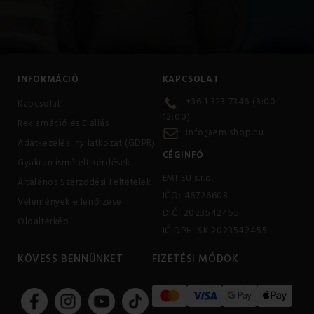
INFORMÁCIÓ
KAPCSOLAT
+36 1 323 7346 (8:00 -
Kapcsolat
12:00)
Reklamáció és Elállás
info@emishop.hu
Adatkezelési nyilatkozat (GDPR)
CÉGINFÓ
Gyakran ismételt kérdések
EMI EU s.r.o.
Általános Szerződési Feltételek
IČO: 46726608
Vélemények ellenőrzése
DIČ: 2023542455
Oldaltérkép
IČ DPH: SK 2023542455
KÖVESS BENNÜNKET
FIZETÉSI MÓDOK