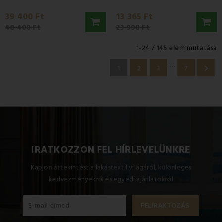
39 400 Ft
13 365 Ft
48 400 Ft
23 990 Ft
1-24 / 145 elem mutatása
…

1
2
3
7
IRATKOZZON FEL HÍRLEVELÜNKRE
Kapjon áttekintést a lakástextil világáról, különleges
kedvezményekről és egyedi ajánlatokról