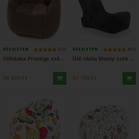
KÉSZLETEN
KÉSZLETEN
5
(1x)
5
(1x)
Ü
lőtáska Prestige szék barna EMI
Ü
lő táska Monty szék sötétszürke EMI
66 500 Ft
52 750 Ft