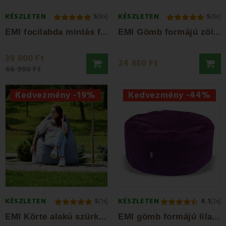
KÉSZLETEN
KÉSZLETEN
5
(8x)
5
(6x)
E
MI focilabda mintás fehér-fekete műbőr...
E
MI Gömb formájú zöld velúr babzsák fotel...
39 000 Ft
24 650 Ft
46 990 Ft
Kedvezmény -19%
Kedvezmény -44%
KÉSZLETEN
KÉSZLETEN
5
(1x)
4.1
(2x)
E
MI Körte alakú szürke műbőr babzsákfotel
E
MI gömb formájú lila velúr babzsákfotel