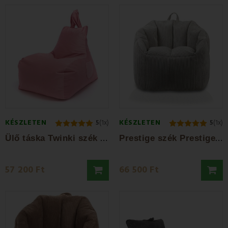
KÉSZLETEN
KÉSZLETEN
5
(1x)
5
(1x)
Ü
lő táska Twinki szék rózsaszín EMI
P
restige szék Prestige szék szürke EMI
57 200 Ft
66 500 Ft