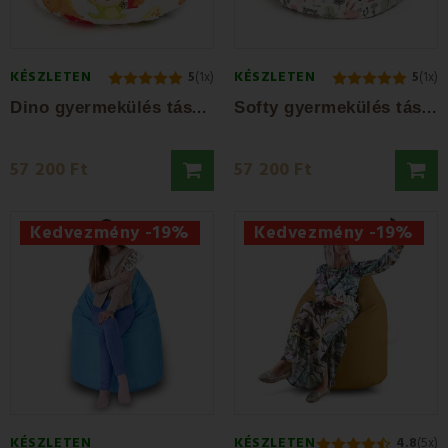
KÉSZLETEN
KÉSZLETEN
5
(1x)
5
(1x)
D
ino gyermekülés táska EMI
S
ofty gyermekülés táska EMI
57 200 Ft
57 200 Ft
Kedvezmény -19%
Kedvezmény -19%
KÉSZLETEN
KÉSZLETEN
4.8
(5x)