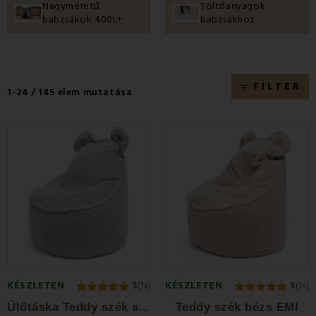
Nagyméretű
Töltőanyagok
babzsákok 400L+
babzsákhoz
FILTER
filter_list
1-24 / 145 elem mutatása
KÉSZLETEN
KÉSZLETEN
5
(1x)
5
(1x)
Ü
lőtáska Teddy szék szürke EMI
Teddy szék bézs EMI