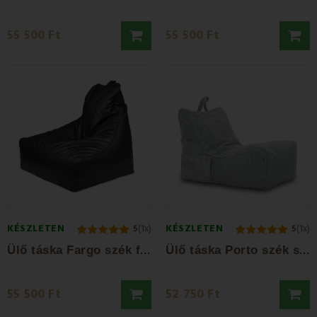
55 500 Ft
55 500 Ft
KÉSZLETEN
KÉSZLETEN
5
(1x)
5
(1x)
Ü
lő táska Fargo szék fekete EMI
Ü
lő táska Porto szék szürke EMI
55 500 Ft
52 750 Ft