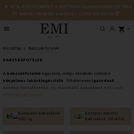
🔥 10% KEDVEZMÉNY a HOT10HU kuponkóddal (12 000
Ft feletti vásárlás esetén) – CSAK 08.09-IG ⏰

shopping_cart

Kezdőlap
Babzsákfotelek
BABZSÁKFOTELEK
A
babzsákfotelek
egyszerű, mégis mindenki számára
kényelmes lakáskiegészítők
. Tökéletesen
igazodnak
minden testalkathoz
, így
maximális kényelmet
nyújtanak.
Használatuk nem korlátozódik csupán a
nappalira
vagy a
TÖBB MEGJELENÍTÉSE...
gyerekszobára
, megfelelő körülmények között
kültéren
is
bátran használhatók. Ezekkel a
babzsákokkal
a pihenés a
Kisméretű babzsákok
Közepes méretű
legmagasabb szintet éri el. Nemcsak
kicsiknek
, hanem
150L-ig
babzsákok 150-400L
nagyoknak
is ideálisak. A
méretek
,
típusok
és
színek
széles
választékának köszönhetően mindenki elégedett lesz.