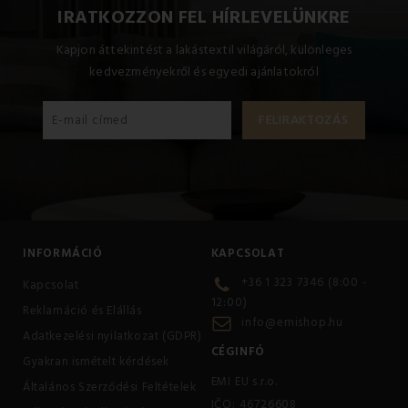
IRATKOZZON FEL HÍRLEVELÜNKRE
Kapjon áttekintést a lakástextil világáról, különleges
kedvezményekről és egyedi ajánlatokról
INFORMÁCIÓ
KAPCSOLAT
+36 1 323 7346 (8:00 -
Kapcsolat
12:00)
Reklamáció és Elállás
info@emishop.hu
Adatkezelési nyilatkozat (GDPR)
CÉGINFÓ
Gyakran ismételt kérdések
EMI EU s.r.o.
Általános Szerződési Feltételek
IČO: 46726608