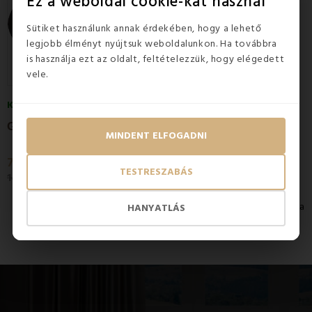
Ez a weboldal cookie-kat használ
Sütiket használunk annak érdekében, hogy a lehető
legjobb élményt nyújtsuk weboldalunkon. Ha továbbra
is használja ezt az oldalt, feltételezzük, hogy elégedett
vele.
KÉSZLETEN
5
(2x)
G
X DIFFUSER aroma diffúzor sötét famintás...
MINDENT ELFOGADNI
7 590 Ft
TESTRESZABÁS
14 490 Ft
1-3 / 3 elem mutatása
HANYATLÁS