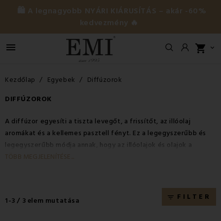
🛍️ A legnagyobb NYÁRI KIÁRUSÍTÁS – akár -60%
kedvezmény 🔥

shopping_cart

Kezdőlap
Egyebek
Diffúzorok
DIFFÚZOROK
A diffúzor egyesíti a tiszta levegőt, a frissítőt, az illóolaj
aromákat és a kellemes pasztell fényt. Ez a legegyszerűbb és
legegyszerűbb módja annak, hogy az illóolajok és olajok a
levegőbe kerüljenek belégzésre. A diffúzor technológia víz és
TÖBB MEGJELENÍTÉSE...
olajok keverékét szórja a levegőbe, így eltávolítja a
nemkívánatos szagokat, és egyúttal terápiás hatást fejt ki. A
diffúzorban lévő illóolajok mikrofinom pára formájában
FILTER
filter_list
1-3 / 3 elem mutatása
szétoszlanak a helyiségben. Az illóolajok így több órán keresztül
a levegőben maradnak, ahol ezt követően felfrissítik és