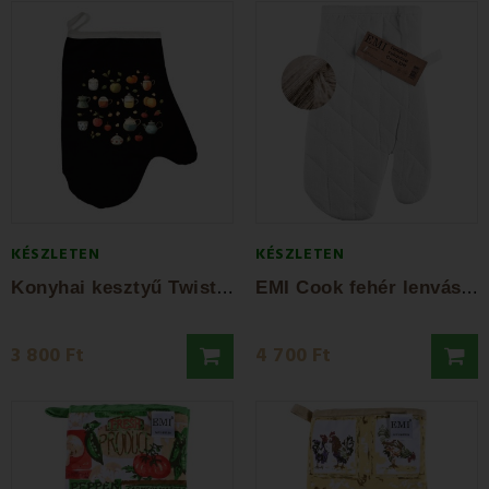
KÉSZLETEN
KÉSZLETEN
K
onyhai kesztyű Twist EMI
E
MI Cook fehér lenvászon sütőkesztyű
3 800 Ft
4 700 Ft