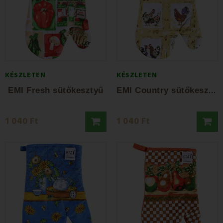
KÉSZLETEN
KÉSZLETEN
E
MI Country sütőkesztyű
EMI Fresh sütőkesztyű
1 040 Ft
1 040 Ft