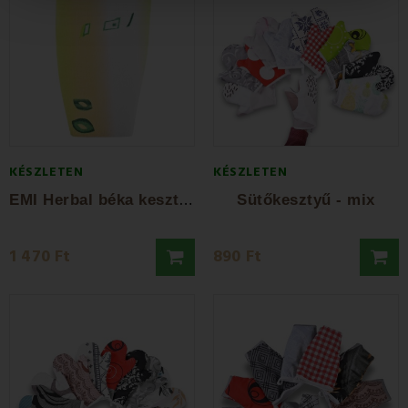
KÉSZLETEN
KÉSZLETEN
E
MI Herbal béka kesztyű
Sütőkesztyű - mix
1 470 Ft
890 Ft