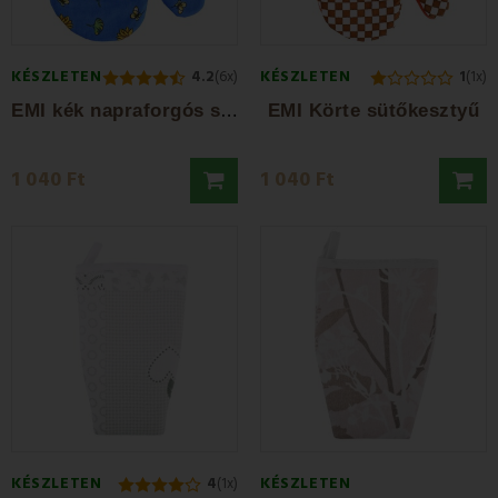
KÉSZLETEN
KÉSZLETEN
4.2
(6x)
1
(1x)
E
MI kék napraforgós sütőkesztyű
EMI Körte sütőkesztyű
1 040 Ft
1 040 Ft
KÉSZLETEN
KÉSZLETEN
4
(1x)