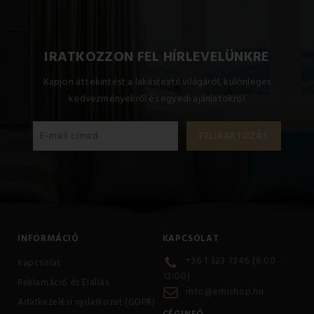
IRATKOZZON FEL HÍRLEVELÜNKRE
Kapjon áttekintést a lakástextil világáról, különleges
kedvezményekről és egyedi ajánlatokról
INFORMÁCIÓ
KAPCSOLAT
+36 1 323 7346 (8:00 -
Kapcsolat
12:00)
Reklamáció és Elállás
info@emishop.hu
Adatkezelési nyilatkozat (GDPR)