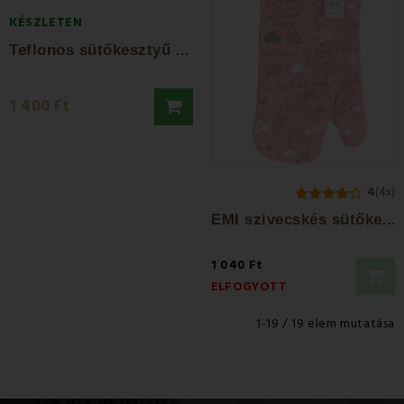
KÉSZLETEN
T
eflonos sütőkesztyű mágnessel - mix
1 400 Ft
4
(4x)
E
MI szivecskés sütőkesztyű
1 040 Ft
ELFOGYOTT
1-19 / 19 elem mutatása