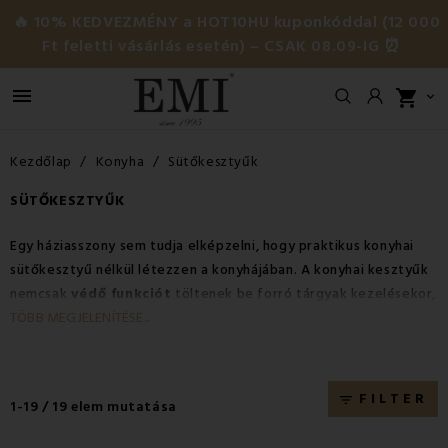
🔥 10% KEDVEZMÉNY a HOT10HU kuponkóddal (12 000
Ft feletti vásárlás esetén) – CSAK 08.09-IG ⏰

shopping_cart

Kezdőlap
Konyha
Sütőkesztyűk
SÜTŐKESZTYŰK
Egy háziasszony sem tudja elképzelni, hogy praktikus konyhai
sütőkesztyű nélkül létezzen a konyhájában. A konyhai kesztyűk
nemcsak
védő funkciót
töltenek be forró tárgyak kezelésekor,
hanem esztétikai funkciót is ellátnak, ami azt jelenti,
TÖBB MEGJELENÍTÉSE...
hogy
díszíteni fogják a konyhát
. A kesztyűbe mágnest
varrnak, amelynek köszönhetően a kesztyűt bármilyen
vasfelületre rögzítheti.
FILTER
filter_list
1-19 / 19 elem mutatása