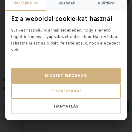
Hozzájárulás
Részletek
A sütikről
Ez a weboldal cookie-kat használ
Sütiket használunk annak érdekében, hogy a lehető
legjobb élményt nyújtsuk weboldalunkon. Ha továbbra
is használja ezt az oldalt, feltételezzük, hogy elégedett
vele.
MINDENT ELFOGADNI
KÉSZLETEN
KÉSZLETEN
5
(1x)
E
MI kék kancsós sütőkesztyű
E
MI standard zöldségmintás kesztyű
TESTRESZABÁS
HANYATLÁS
1 040 Ft
1 040 Ft