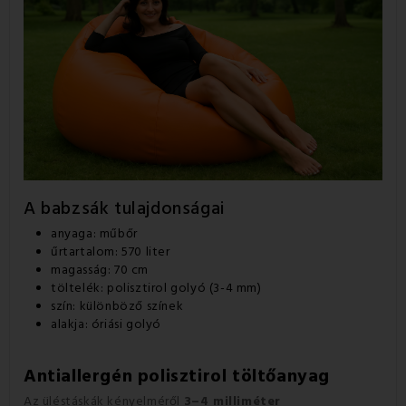
A babzsák tulajdonságai
anyaga: műbőr
űrtartalom: 570 liter
magasság: 70 cm
töltelék: polisztirol golyó (3-4 mm)
szín: különböző színek
alakja: óriási golyó
Antiallergén polisztirol töltőanyag
Az üléstáskák kényelméről
3–4 milliméter