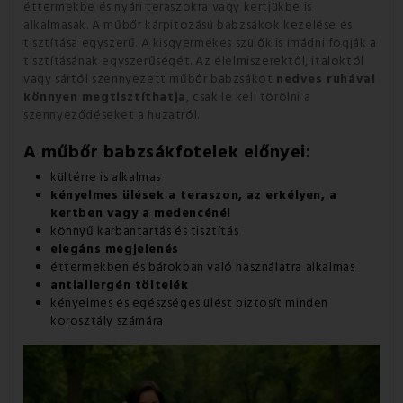
éttermekbe és nyári teraszokra vagy kertjükbe is
alkalmasak. A műbőr kárpitozású babzsákok kezelése és
tisztítása egyszerű. A kisgyermekes szülők is imádni fogják a
tisztításának egyszerűségét. Az élelmiszerektől, italoktól
vagy sártól szennyezett műbőr babzsákot
nedves ruhával
könnyen megtisztíthatja
, csak le kell törölni a
szennyeződéseket a huzatról.
A műbőr babzsákfotelek előnyei:
kültérre is alkalmas
kényelmes ülések a teraszon, az erkélyen, a
kertben vagy a medencénél
könnyű karbantartás és tisztítás
elegáns megjelenés
éttermekben és bárokban való használatra alkalmas
antiallergén töltelék
kényelmes és egészséges ülést biztosít minden
korosztály számára