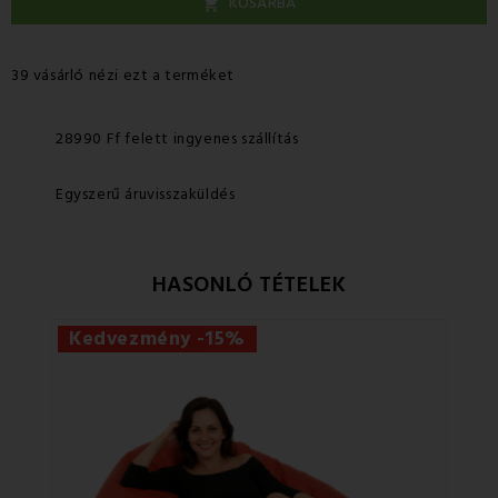
KOSÁRBA

39 vásárló nézi ezt a terméket
28990 Ff felett ingyenes szállítás
Egyszerű áruvisszaküldés
HASONLÓ TÉTELEK
Kedvezmény -15%
Ke