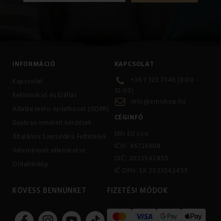
INFORMÁCIÓ
KAPCSOLAT
+36 1 323 7346 (8:00 -
Kapcsolat
12:00)
Reklamáció és Elállás
info@emishop.hu
Adatkezelési nyilatkozat (GDPR)
CÉGINFÓ
Gyakran ismételt kérdések
EMI EU s.r.o.
Általános Szerződési Feltételek
IČO: 46726608
Vélemények ellenőrzése
DIČ: 2023542455
Oldaltérkép
IČ DPH: SK 2023542455
KÖVESS BENNÜNKET
FIZETÉSI MÓDOK