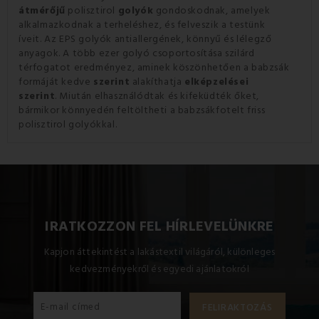
átmérőjű
polisztirol
golyók
gondoskodnak, amelyek
alkalmazkodnak a terheléshez, és felveszik a testünk
íveit. Az EPS golyók antiallergének, könnyű és lélegző
anyagok. A több ezer golyó csoportosítása szilárd
térfogatot eredményez, aminek köszönhetően a babzsák
formáját kedve
szerint
alakíthatja
elképzelései
szerint
. Miután elhasználódtak és kifeküdték őket,
bármikor könnyedén feltöltheti a babzsákfotelt friss
polisztirol golyókkal.
IRATKOZZON FEL HÍRLEVELÜNKRE
Kapjon áttekintést a lakástextil világáról, különleges
kedvezményekről és egyedi ajánlatokról