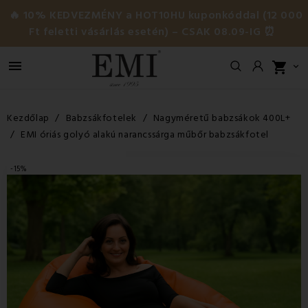
🔥 10% KEDVEZMÉNY a HOT10HU kuponkóddal (12 000
Ft feletti vásárlás esetén) – CSAK 08.09-IG ⏰

shopping_cart

Kezdőlap
Babzsákfotelek
Nagyméretű babzsákok 400L+
EMI óriás golyó alakú narancssárga műbőr babzsákfotel
-15%