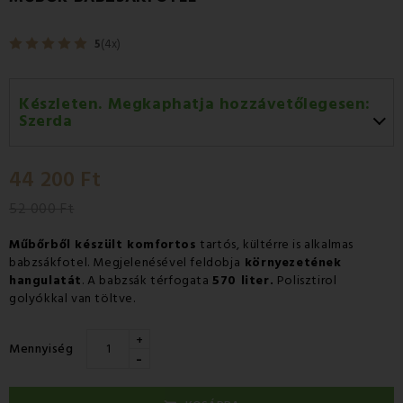
5
(4x)
Készleten. Megkaphatja hozzávetőlegesen:
Szerda
Szerda 12.08
-
GLS
44 200 Ft
Csütörtök 13.08
-
Packeta futárral történő
házhozszállítás
52 000 Ft
Műbőrből készült komfortos
tartós, kültérre is alkalmas
babzsákfotel. Megjelenésével feldobja
környezetének
hangulatát
. A babzsák térfogata
570 liter.
Polisztirol
golyókkal van töltve.
+
Mennyiség
-