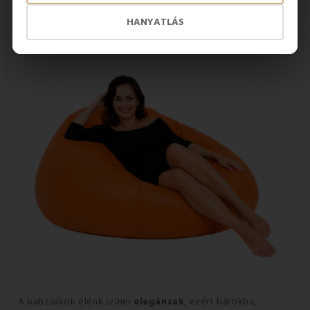
műbőr hűtő tulajdonságait, különösen a nyári melegben.
HANYATLÁS
A babzsákok élénk színei
elegánsak
, ezért bárokba,