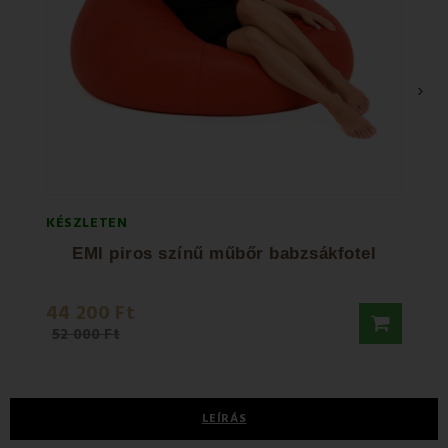
›
KÉSZLETEN
KÉSZL
EMI piros színű műbőr babzsákfotel
44 200 Ft
60 4
52 000 Ft
81 10
LEÍRÁS