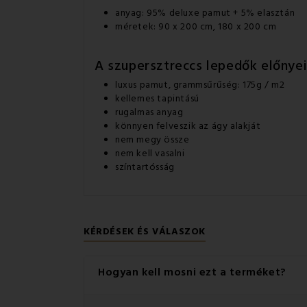
anyag: 95% deluxe pamut + 5% elasztán
méretek: 90 x 200 cm, 180 x 200 cm
A szupersztreccs lepedők előnyei
luxus pamut, grammsűrűség: 175g / m2
kellemes tapintású
rugalmas anyag
könnyen felveszik az ágy alakját
nem megy össze
nem kell vasalni
színtartósság
KÉRDÉSEK ÉS VÁLASZOK
Hogyan kell mosni ezt a terméket?