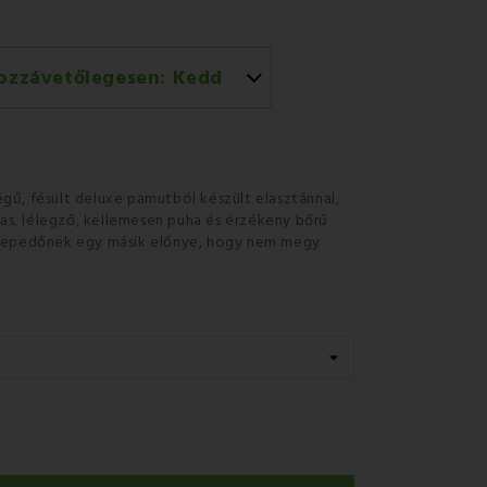
ozzávetőlegesen:
Kedd
l történő házhozszállítás
égű, fésült deluxe pamutból készült elasztánnal
,
as, lélegző
, kellemesen puha és
érzékeny bőrű
a lepedőnek egy másik előnye, hogy nem megy