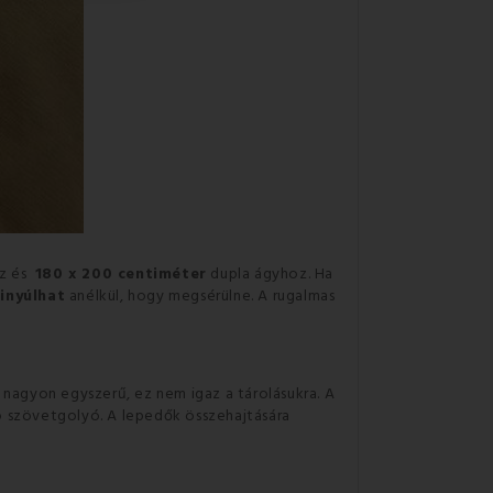
z és
180 x 200 centiméter
dupla ágyhoz.
Ha
kinyúlhat
anélkül, hogy megsérülne.
A rugalmas
 nagyon egyszerű, ez nem igaz a tárolásukra.
A
dó szövetgolyó.
A lepedők összehajtására