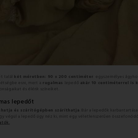
t talál
két méretben: 90 x 200 centiméter
egyszemélyes ágyho
kétségbe esni, mert a
rugalmas
lepedő
akár 10 centiméterrel is 
onságaikat és élénk színeiket.
lmas lepedőt
hatja és szárítógépben száríthatja
.
Bár a lepedők karbantartása
gy végül a lepedő úgy néz ki, mint egy véletlenszerűen összefonó
hatók
.