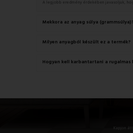
A legjobb eredmény érdekében javasoljuk, ho
Mekkora az anyag súlya (grammsúlya)
A termékhez használt anyag súlya 175 g/m².
Milyen anyagból készült ez a termék?
Ez a termék kiváló minőségű anyagból készült
Hogyan kell karbantartani a rugalmas
Az összes EMI stretch lepedőt 60 ° C-on mosha
legtöbb ember úgy hajtogatja a lepedőket, ho
vonatkozó utasítások ebben
a videóban talál
Kapjon átt