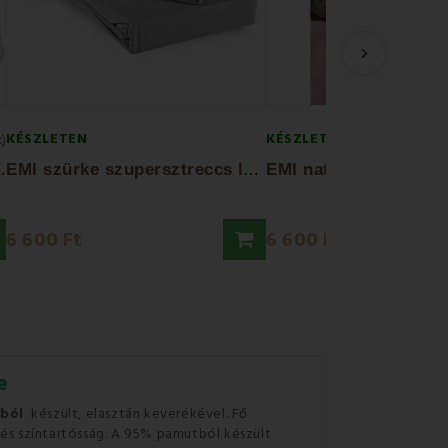
›
KÉSZLETEN
KÉSZLETEN
x)
E
párna 70x90 cm
E
MI szürke szupersztreccs lepedő
6 600 Ft
6 600 Ft
e
tból
készült, elasztán keverékével.
Fő
és színtartósság.
A 95% pamutból készült