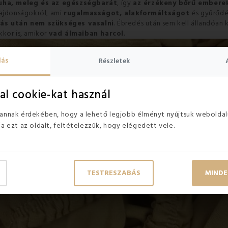
uha, meleg és az egészségbarát
, így
az érzékeny bőrű embere
lajdonságokról, ami
rugalmasságot, alakformáltságot
és gyűrődés
ás után nem szükséges vasalni
.
Ébredés után sem kell állandóan 
akkor is, amikor
vad álmaiban harcol.
lás
Részletek
al cookie-kat használ
 annak érdekében, hogy a lehető legjobb élményt nyújtsuk weboldal
ja ezt az oldalt, feltételezzük, hogy elégedett vele.
TESTRESZABÁS
MINDE