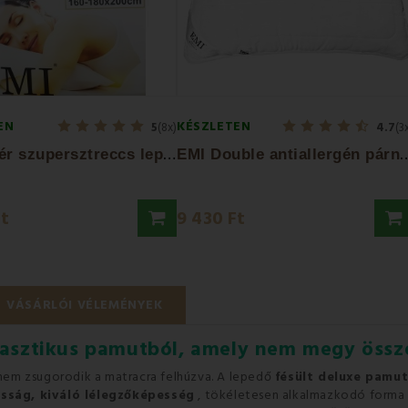
EN
KÉSZLETEN
5
(8x)
4.7
(3
E
MI fehér szupersztreccs lepedő
MI Double antiallergén 
Ft
9 430 Ft
VÁSÁRLÓI VÉLEMÉNYEK
lasztikus pamutból, amely nem megy össz
 nem zsugorodik a matracra felhúzva.
A lepedő
fésült deluxe pamu
sság, kiváló lélegzőképesség
, tökéletesen alkalmazkodó forma 