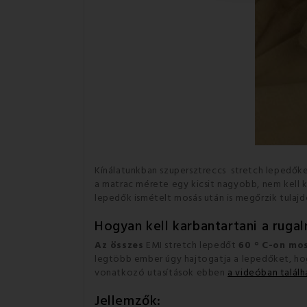
Kínálatunkban szupersztreccs stretch lepedőke
a matrac mérete egy kicsit nagyobb, nem kell 
lepedők ismételt mosás után is megőrzik tulajd
Hogyan kell karbantartani a ruga
Az összes
EMI stretch lepedőt
60 ° C-on mos
legtöbb ember úgy hajtogatja a lepedőket, ho
vonatkozó utasítások ebben
a videóban talál
Jellemzők: