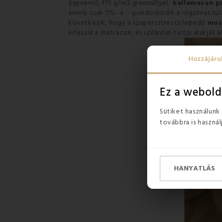
ágynemű, 175 g/m2 gramsúllyal,
kellemesen p
amely csak 5% -a - gondoskodik a rugalmas tu
következik, hogy a szupersztreccs lepedő
mos
kifeszül a matracon, és szilárdan tartja alakját 
Hozzájáru
Ez a webold
Sütiket használunk
továbbra is használ
HANYATLÁS