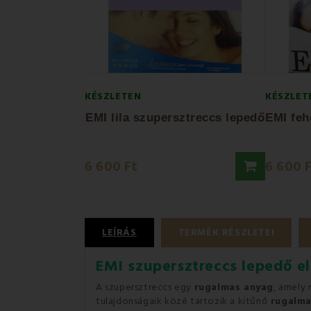
KÉSZLETEN
KÉSZLET
EMI lila szupersztreccs lepedő
6 600 Ft
6 600 
LEÍRÁS
TERMÉK RÉSZLETEI
EMI szupersztreccs lepedő e
A szupersztreccs egy
rugalmas anyag
, amely
tulajdonságaik közé tartozik a kitűnő
rugalma