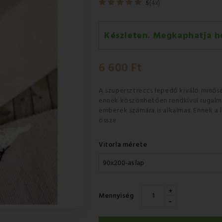
5
(4x)
Készleten. Megkaphatja h
Kedd 11.08
-
GLS
6 600 Ft
Szerda 12.08
-
Packeta futárra
A szupersztreccs lepedő
kiváló minős
ennek köszönhetően rendkívül
rugalm
emberek számára
is alkalmas. Ennek 
össze
Vitorla mérete
+
Mennyiség
-