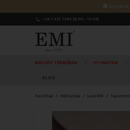
🛍️ Megérk
+36 1 323 7346 (8:00 - 12:00)

AKCIÓS TERMÉKEK
1+1 INGYEN
BLOG
Kezdőlap
Hálószoba
Lepedők
Superstre