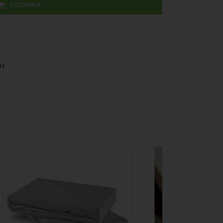
KOSÁRBA

ás