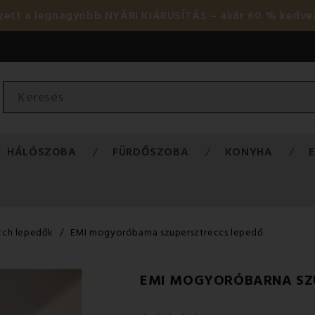
ezett a legnagyobb NYÁRI KIÁRUSÍTÁS – akár 60 % kedve
HÁLÓSZOBA
FÜRDŐSZOBA
KONYHA
tch lepedők
EMI mogyoróbarna szupersztreccs lepedő
EMI MOGYORÓBARNA SZ