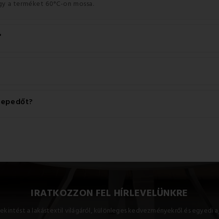
gy a terméket 60°C-on mossa.
?
: 95% pamut és 5% lycra.
 lepedőt?
tja és szárítógépben száríthatja. Bár a lepedők karbantartása nagyon
gy végül a lepedő úgy néz ki, mint egy véletlenszerűen összefonód
hatók.
IRATKOZZON FEL HÍRLEVELÜNKRE
ekintést a lakástextil világáról, különleges kedvezményekről és egyedi a