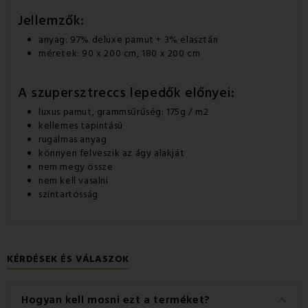
Jellemzők:
anyag: 97% deluxe pamut + 3% elasztán
méretek: 90 x 200 cm, 180 x 200 cm
A szupersztreccs lepedők előnyei:
luxus pamut, grammsűrűség: 175g / m2
kellemes tapintású
rugalmas anyag
könnyen felveszik az ágy alakját
nem megy össze
nem kell vasalni
színtartósság
KÉRDÉSEK ÉS VÁLASZOK
keyboard_arrow_down
Hogyan kell mosni ezt a terméket?