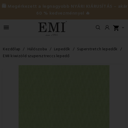
🛍️ Megérkezett a legnagyobb NYÁRI KIÁRUSÍTÁS – akár
60 % kedvezménnyel 🔥

shopping_cart

Kezdőlap
Hálószoba
Lepedők
Superstretch lepedők
EMI kiwizöld szupersztreccs lepedő