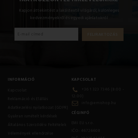
szövetgolyó. A lepedők összehajtására vonatkozó
utasítások ebben
a videóban találhatók.
Kapjon áttekintést a lakástextil világáról, különleges
kedvezményekről és egyedi ajánlatokról
INFORMÁCIÓ
KAPCSOLAT
+36 1 323 7346 (8:00 -
Kapcsolat
12:00)
Reklamáció és Elállás
info@emishop.hu
Adatkezelési nyilatkozat (GDPR)
CÉGINFÓ
Gyakran ismételt kérdések
EMI EU s.r.o.
Általános Szerződési Feltételek
IČO: 46726608
Vélemények ellenőrzése