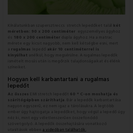
Kínálatunkban szupersztreccs stretch lepedőket talál
két
méretben: 90 x 200 centiméter
egyszemélyes ágyhoz
és
180 x 200 centiméter
dupla ágyhoz.
Ha a matrac
mérete egy kicsit nagyobb, nem kell kétségbe esni, mert
a
rugalmas
lepedő
akár 10 centiméterrel is
kinyúlhat
anélkül, hogy megsérülne.
A rugalmas lepedők
ismételt mosás után is megőrzik tulajdonságaikat és élénk
színeiket.
Hogyan kell karbantartani a rugalmas
lepedőt
Az összes
EMI stretch lepedőt
60 ° C-on moshatja és
szárítógépben száríthatja
.
Bár a lepedők karbantartása
nagyon egyszerű, ez nem igaz a tárolásukra.
A legtöbb
ember úgy hajtogatja a lepedőket, hogy végül a lepedő úgy
néz ki, mint egy véletlenszerűen összefonódó
szövetgolyó.
A lepedők összehajtására vonatkozó
utasítások ebben
a videóban találhatók
.