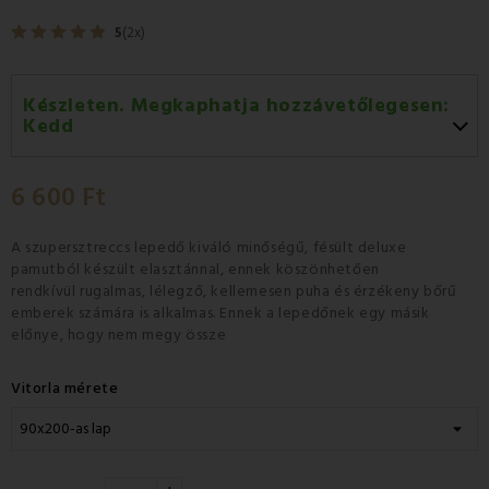
5
(2x)
Készleten. Megkaphatja hozzávetőlegesen:
Kedd
Kedd 11.08
-
GLS
6 600 Ft
Szerda 12.08
-
Packeta futárral történő
házhozszállítás
A szupersztreccs lepedő
kiváló minőségű, fésült deluxe
pamutból készült elasztánnal
, ennek köszönhetően
rendkívül
rugalmas, lélegző
, kellemesen puha és
érzékeny bőrű
emberek számára
is alkalmas. Ennek a lepedőnek egy másik
előnye, hogy nem megy össze
Vitorla mérete