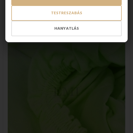
a - gondoskodik a rugalmas tulajdonságokról,
ami
rugalmasságot, alakformáltságot
és gyűrődési
TESTRESZABÁS
ellenállást
biztosít a lepedőnek
.
Ebből következik, hogy a
szupersztreccs lepedő
mosás után nem szükséges
vasalni
.
Ébredés után sem kell állandóan kisimítani, mert a
HANYATLÁS
szupersztreccs lepedő kifeszül a matracon, és szilárdan
tartja alakját akkor is, amikor
vad álmaiban harcol.