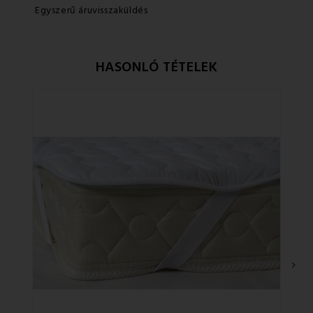
Egyszerű áruvisszaküldés
HASONLÓ TÉTELEK
Ke
›