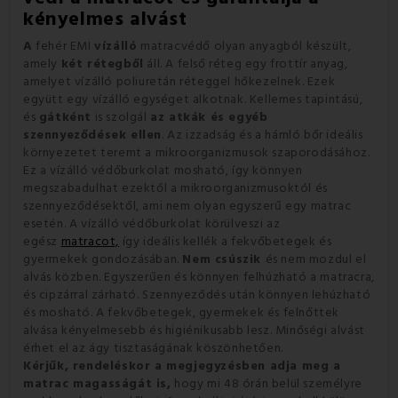
kényelmes alvást
A
fehér EMI
vízálló
matracvédő olyan anyagból készült,
amely
két rétegből
áll
.
A felső réteg egy frottír anyag,
amelyet vízálló poliuretán réteggel hőkezelnek.
Ezek
együtt egy vízálló egységet alkotnak.
Kellemes tapintású,
és
gátként
is szolgál
az atkák és egyéb
szennyeződések ellen
.
Az izzadság és a hámló bőr ideális
környezetet teremt a mikroorganizmusok szaporodásához.
Ez a vízálló védőburkolat mosható, így könnyen
megszabadulhat ezektől a mikroorganizmusoktól és
szennyeződésektől, ami nem olyan egyszerű egy matrac
esetén.
A vízálló védőburkolat körülveszi az
egész
matracot,
így ideális kellék a fekvőbetegek és
gyermekek gondozásában.
Nem csúszik
és nem mozdul el
alvás közben.
Egyszerűen és könnyen felhúzható a matracra,
és cipzárral zárható.
Szennyeződés után könnyen lehúzható
és mosható.
A fekvőbetegek, gyermekek és felnőttek
alvása kényelmesebb és higiénikusabb lesz.
Minőségi alvást
érhet el az ágy tisztaságának köszönhetően.
Kérjűk, rendeléskor a megjegyzésben adja meg a
matrac magasságát is,
hogy mi 48 órán belül személyre