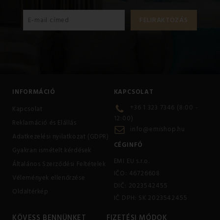
Verhetetlen ár
INFORMÁCIÓ
KAPCSOLAT
+36 1 323 7346 (8:00 -
Kapcsolat
12:00)
Reklamáció és Elállás
info@emishop.hu
Adatkezelési nyilatkozat (GDPR)
CÉGINFÓ
Gyakran ismételt kérdések
EMI EU s.r.o.
Általános Szerződési Feltételek
IČO: 46726608
Vélemények ellenőrzése
DIČ: 2023542455
Oldaltérkép
IČ DPH: SK 2023542455
KÖVESS BENNÜNKET
FIZETÉSI MÓDOK