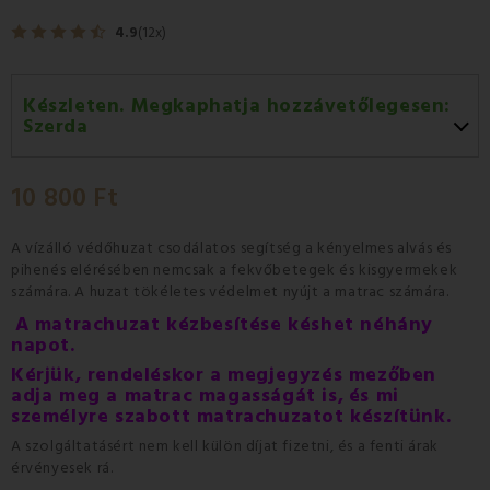
4.9
(12x)
Készleten. Megkaphatja hozzávetőlegesen:
Szerda
Szerda 12.08
-
GLS
10 800 Ft
Csütörtök 13.08
-
Packeta futárral történő
házhozszállítás
A vízálló védőhuzat
csodálatos segítség
a
kényelmes alvás
és
pihenés
elérésében
nemcsak a fekvőbetegek és kisgyermekek
számára.
A huzat
tökéletes védelmet nyújt a matrac
számára.
A matrachuzat kézbesítése késhet néhány
napot.
Kérjük, rendeléskor a megjegyzés mezőben
adja meg a matrac magasságát is,
és mi
személyre szabott matrachuzatot készítünk.
A szolgáltatásért nem kell külön díjat fizetni, és a fenti árak
érvényesek rá.