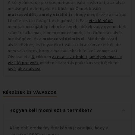
A kényelmes, de piszkos matracon való alvás rontja az alvás
minőségét és kényelmét.
Kínálunk Önnek kiváló
matracvédőt, amely vízálló is
, hogy megőrizze a matrac
tökéletes tisztaságát és higiéniáját.
Ez a
vízálló védő
nemcsak mozgásképtelen betegek, idősek vagy gyermekek
számára alkalmas, hanem mindenkinek, aki törődik az alvás
minőségével és a
matrac védelmével
.
Mindenki izzad
alvás közben, és folyadékot választ ki a szervezetből, de
nem szükséges, hogy a matracunknak fel kell vennie azt.
Olvassa el a
6.
cikkben
azokat az okokat, amelyek miatt a
vízálló ponyvák
minden háztartás praktikus segítőjeként
javítják az alvást
.
KÉRDÉSEK ÉS VÁLASZOK
keyboard_arrow_down
Hogyan kell mosni ezt a terméket?
A legjobb eredmény érdekében javasoljuk, hogy a
terméket 90°C-on mossa.