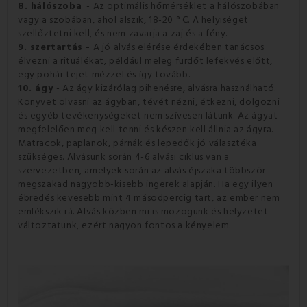
8. hálószoba
- Az optimális hőmérséklet a hálószobában
vagy a szobában, ahol alszik, 18-20 ° C.
A helyiséget
szellőztetni kell, és nem zavarja a zaj és a fény.
9. szertartás -
A jó alvás elérése érdekében tanácsos
élvezni a rituálékat, például meleg fürdőt lefekvés előtt,
egy pohár tejet mézzel és így tovább.
10. ágy
- Az ágy kizárólag pihenésre, alvásra használható.
Könyvet olvasni az ágyban, tévét nézni, étkezni, dolgozni
és egyéb tevékenységeket nem szívesen látunk.
Az ágyat
megfelelően meg kell tenni és készen kell állnia az ágyra.
Matracok, paplanok, párnák és lepedők jó választéka
szükséges.
Alvásunk során 4-6 alvási ciklus van a
szervezetben, amelyek során az alvás éjszaka többször
megszakad nagyobb-kisebb ingerek alapján.
Ha egy ilyen
ébredés kevesebb mint 4 másodpercig tart, az ember nem
emlékszik rá.
Alvás közben mi is mozogunk és helyzetet
változtatunk, ezért nagyon fontos a kényelem.