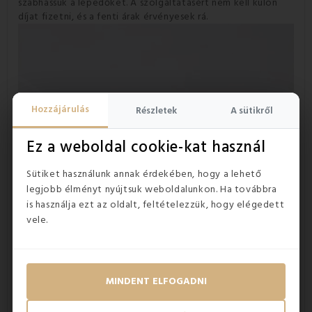
szabhassuk a lepedőket.
A szolgáltatásért nem kell külön
díjat fizetni, és a fenti árak érvényesek rá.
Hozzájárulás
Részletek
A sütikről
Ez a weboldal cookie-kat használ
Sütiket használunk annak érdekében, hogy a lehető
legjobb élményt nyújtsuk weboldalunkon. Ha továbbra
is használja ezt az oldalt, feltételezzük, hogy elégedett
vele.
MINDENT ELFOGADNI