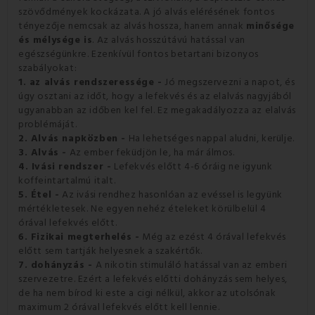
szövődmények kockázata.
A jó alvás elérésének fontos
tényezője nemcsak az alvás hossza, hanem annak
minősége
és mélysége is
.
Az alvás hosszútávú hatással van
egészségünkre.
Ezenkívül fontos betartani bizonyos
szabályokat:
1. az alvás rendszeressége -
Jó megszervezni a napot, és
úgy osztani az időt, hogy a lefekvés és az elalvás
nagyjából
ugyanabban az időben kel fel.
Ez megakadályozza az elalvás
problémáját.
2. Alvás napközben -
Ha lehetséges nappal aludni, kerülje.
3. Alvás -
Az ember feküdjön le, ha már álmos.
4. Ivási rendszer -
Lefekvés előtt 4-6 óráig ne igyunk
koffeintartalmú italt.
5. Étel -
Az ivási rendhez hasonlóan az evéssel is legyünk
mértékletesek.
Ne egyen nehéz ételeket körülbelül 4
órával lefekvés előtt.
6. Fizikai megterhelés -
Még az ezést 4 órával lefekvés
előtt sem tartják helyesnek a szakértők.
7. dohányzás -
A nikotin stimuláló hatással van az emberi
szervezetre.
Ezért a lefekvés előtti dohányzás sem helyes,
de ha nem bírod ki este a cigi nélkül, akkor az utolsónak
maximum 2 órával lefekvés előtt kell lennie.