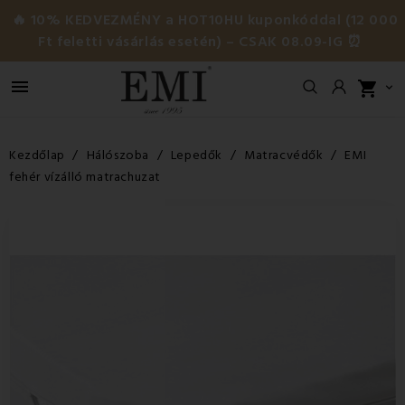
🔥 10% KEDVEZMÉNY a HOT10HU kuponkóddal (12 000
Ft feletti vásárlás esetén) – CSAK 08.09-IG ⏰

shopping_cart

Kezdőlap
Hálószoba
Lepedők
Matracvédők
EMI
fehér vízálló matrachuzat