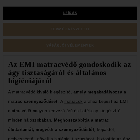
LEÍRÁS
TERMÉK RÉSZLETEI
VÁSÁRLÓI VÉLEMÉNYEK
Az EMI matracvédő gondoskodik az
ágy tisztaságáról és általános
higiéniájáról
A matracvédő kiváló kiegészítő,
amely megakadályozza a
matrac szennyeződését
.
A
matracok
árához képest az EMI
matracvédő nagyon kedvező árú és hatékony kiegészítő
minden hálószobában.
Meghosszabbítja a matrac
élettartamát, megvédi a szennyeződéstől
, kopástól,
nedvességtől, növeli a higiéniai tisztaságot, biztosítja az ágy