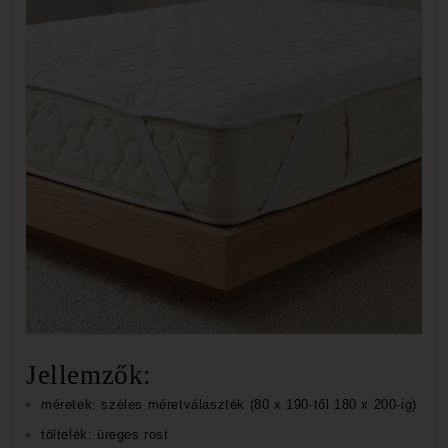
Jellemzők:
méretek: széles méretválaszték (80 x 190-től 180 x 200-ig)
töltelék: üreges rost