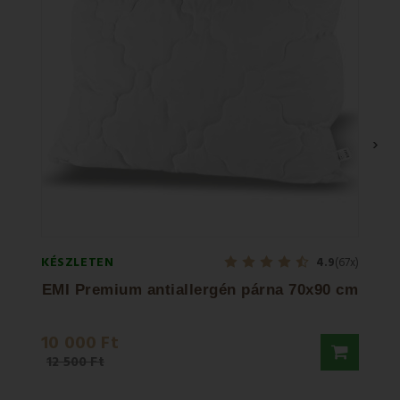
›
KÉSZLETEN
KÉSZL
4.9
(67x)
EMI Premium antiallergén párna 70x90 cm
10 000 Ft
10 8
12 500 Ft