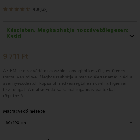
4.8
(12x)
Készleten. Megkaphatja hozzávetőlegesen:
Kedd
Kedd 11.08
-
GLS
9 711 Ft
Szerda 12.08
-
Packeta futárral történő
házhozszállítás
Az EMI matracvédő mikroszálas anyagból készült, és üreges
rosttal van töltve.
Meghosszabbítja a matrac élettartamát, védi a
szennyeződéstől
, kopástól, nedvességtől és
növeli a higiéniai
tisztaságát.
A matracvédő sarkainál rugalmas pántokkal
rögzíthető.
Matracvédő mérete