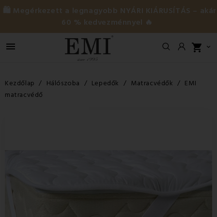
🛍️ Megérkezett a legnagyobb NYÁRI KIÁRUSÍTÁS – akár
60 % kedvezménnyel 🔥

shopping_cart

Kezdőlap
Hálószoba
Lepedők
Matracvédők
EMI
matracvédő