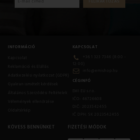
INFORMÁCIÓ
KAPCSOLAT
+36 1 323 7346 (8:00 -
Kapcsolat
12:00)
Reklamáció és Elállás
info@emishop.hu
Adatkezelési nyilatkozat (GDPR)
CÉGINFÓ
Gyakran ismételt kérdések
EMI EU s.r.o.
Általános Szerződési Feltételek
IČO: 46726608
Vélemények ellenőrzése
DIČ: 2023542455
Oldaltérkép
IČ DPH: SK 2023542455
KÖVESS BENNÜNKET
FIZETÉSI MÓDOK