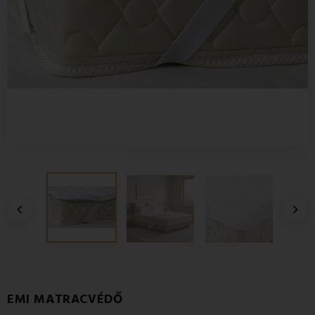


EMI MATRACVÉDŐ