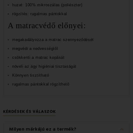
huzat: 100% mikroszálas (poliészter)
rögzítés: rugalmas pántokkal
A matracvédő előnyei:
megakadályozza a matrac szennyeződését
megvédi a nedvességtől
csökkenti a matrac kopását
növeli az ágy higiéniai tisztaságát
Könnyen tisztítható
rugalmas pántokkal rögzíthető
KÉRDÉSEK ÉS VÁLASZOK
keyboard_arrow_down
Milyen márkájú ez a termék?