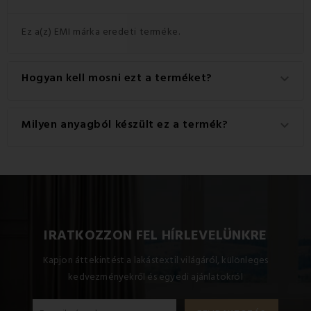
Ez a(z) EMI márka eredeti terméke.
Hogyan kell mosni ezt a terméket?
keyboard_arrow_down
A legjobb eredmény érdekében javasoljuk, hogy a
Milyen anyagból készült ez a termék?
keyboard_arrow_down
terméket 40°C-on mossa.
Ez a termék kiváló minőségű anyagból készült: 100%
poliészter.
IRATKOZZON FEL HÍRLEVELÜNKRE
Kapjon áttekintést a lakástextil világáról, különleges
kedvezményekről és egyedi ajánlatokról