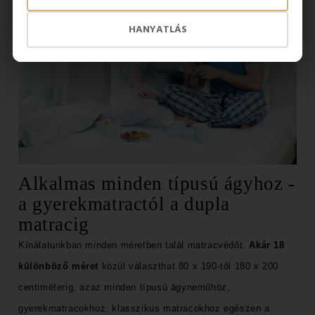
HANYATLÁS
Alkalmas minden típusú ágyhoz -
a gyerekmatractól a dupla
matracig
Kínálatunkban minden méretben talál matracvédőt.
Akár 18
különböző méret
közül választhat
80 x 190-től 180 x 200
centiméterig, azaz minden típusú ágyneműhöz,
gyerekmatracokhoz, klasszikus matracokhoz egészen a