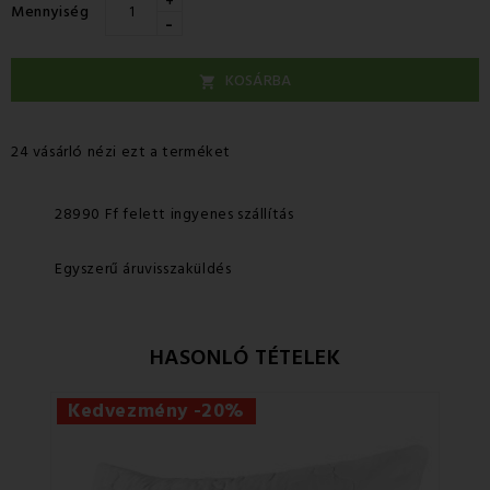
+
Mennyiség
-
KOSÁRBA

24 vásárló nézi ezt a terméket
28990 Ff felett ingyenes szállítás
Egyszerű áruvisszaküldés
HASONLÓ TÉTELEK
Kedvezmény -20%