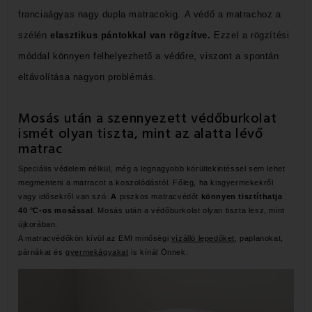
franciaágyas nagy dupla matracokig.
A védő a matrachoz
a
szélén
elasztikus pántokkal van rögzítve.
Ezzel a rögzítési
móddal könnyen felhelyezhető a védőre, viszont
a spontán
eltávolítása nagyon problémás.
Mosás után a szennyezett védőburkolat
ismét olyan tiszta, mint az alatta lévő
matrac
Speciális védelem nélkül, még a legnagyobb körültekintéssel sem lehet
megmenteni a matracot a koszolódástól. Főleg, ha kisgyermekekről
vagy idősekről van szó.
A
piszkos matracvédőt
könnyen tisztíthatja
40 °C-os mosással
. Mosás után a védőburkolat olyan tiszta lesz, mint
újkorában.
A matracvédőkön kívül az EMI minőségi
vízálló lepedőket
, paplanokat,
párnákat és
gyermekágyakat
is kínál Önnek.