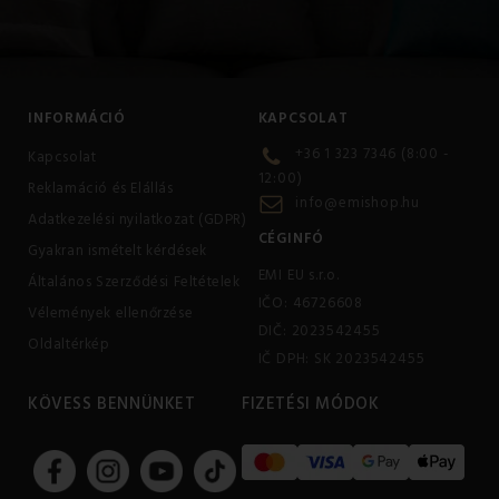
INFORMÁCIÓ
KAPCSOLAT
+36 1 323 7346 (8:00 -
Kapcsolat
12:00)
Reklamáció és Elállás
info@emishop.hu
Adatkezelési nyilatkozat (GDPR)
CÉGINFÓ
Gyakran ismételt kérdések
EMI EU s.r.o.
Általános Szerződési Feltételek
IČO: 46726608
Vélemények ellenőrzése
DIČ: 2023542455
Oldaltérkép
IČ DPH: SK 2023542455
KÖVESS BENNÜNKET
FIZETÉSI MÓDOK