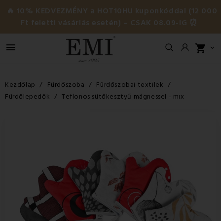
🔥 10% KEDVEZMÉNY a HOT10HU kuponkóddal (12 000
Ft feletti vásárlás esetén) – CSAK 08.09-IG ⏰

shopping_cart

Kezdőlap
Fürdőszoba
Fürdőszobai textilek
Fürdőlepedők
Teflonos sütőkesztyű mágnessel - mix