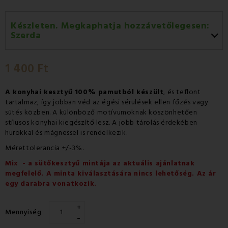
Készleten. Megkaphatja hozzávetőlegesen:
Szerda
Szerda 12.08
-
GLS
1 400 Ft
Csütörtök 13.08
-
Packeta futárral történő
házhozszállítás
A konyhai kesztyű 100% pamutból készült
, és teflont
tartalmaz, így jobban véd az égési sérülések ellen főzés vagy
sütés közben. A különböző motívumoknak köszönhetően
stílusos konyhai kiegészítő lesz. A jobb tárolás érdekében
hurokkal és mágnessel is rendelkezik.
Mérettolerancia +/-3%.
Mix - a sütőkesztyű mintája az aktuális ajánlatnak
megfelelő. A minta kiválasztására nincs lehetőség. Az ár
egy darabra vonatkozik.
+
Mennyiség
-