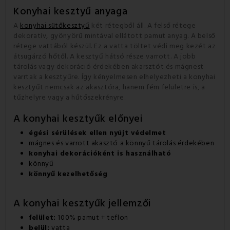
Konyhai kesztyű anyaga
A
konyhai sütőkesztyű
két rétegből áll. A felső rétege
dekoratív, gyönyörű mintával ellátott pamut anyag. A belső
rétege
vattából készül.
Ez a vatta töltet védi meg kezét az
átsugárzó hőtől. A kesztyű hátsó része varrott. A jobb
tárolás vagy dekoráció érdekében akarsztót
és mágnest
varrtak
a kesztyűre. Így kényelmesen elhelyezheti a konyhai
kesztyűt nemcsak az akasztóra, hanem fém felületre is, a
tűzhelyre vagy a hűtőszekrényre.
A konyhai kesztyűk előnyei
égési sérülések ellen nyújt védelmet
mágnes és varrott akasztó a könnyű tárolás érdekében
konyhai dekorációként is használható
könnyű
könnyű kezelhetőség
A konyhai kesztyűk jellemzői
felület:
100% pamut + teflon
belül:
vatta