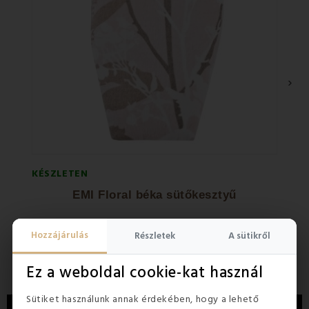
›
KÉSZLETEN
KÉSZL
EMI Floral béka sütőkesztyű
E
3 99
Hozzájárulás
Részletek
A sütikről
1 400 Ft
4 830
Ez a weboldal cookie-kat használ
Sütiket használunk annak érdekében, hogy a lehető
LEÍRÁS