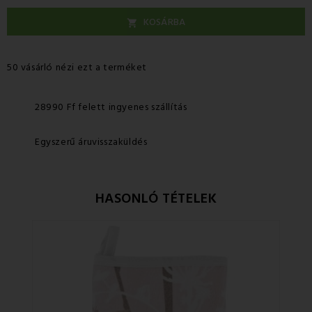
KOSÁRBA

50 vásárló nézi ezt a terméket
28990 Ff felett ingyenes szállítás
Egyszerű áruvisszaküldés
HASONLÓ TÉTELEK
Ke