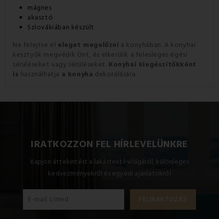
mágnes
akasztó
Szlovákiában készült
Ne felejtse el
eleget megelőzni
a konyhában.
A konyhai
kesztyűk megvédik Önt, és elkerülik a felesleges égési
sérüléseket vagy sérüléseket.
Konyhai kiegészítőkként
is
használhatja
a konyha
dekorálására
.
IRATKOZZON FEL HÍRLEVELÜNKRE
Kapjon áttekintést a lakástextil világáról, különleges
kedvezményekről és egyedi ajánlatokról