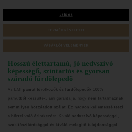
LEÍRÁS
TERMÉK RÉSZLETEI
VÁSÁRLÓI VÉLEMÉNYEK
Hosszú élettartamú, jó nedvszívó
képességű, színtartós és gyorsan
száradó fürdőlepedő
Az EMI
pamut törölközők és fürdőlepedők
100%
pamutból
készültek,
ami garantálja, hogy
nem tartalmaznak
semmilyen hozzáadott szálat
.
Ez
nagyon kellemessé teszi
a bőrrel való érintkezést.
Kiváló
nedvszívó képességgel,
szakítószilárdsággal és kiváló melegítő tulajdonsággal