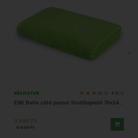
›
KÉSZLETEN
KÉSZL
4.9
(7x)
E
MI Bella zöld pamut fürdőlepedő 70x140 cm
3 990 Ft
3 20
4 830 Ft
4 830