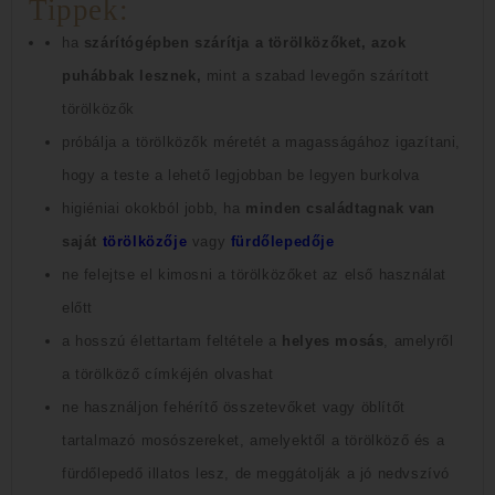
Tippek:
ha
szárítógépben szárítja a törölközőket, azok
puhábbak lesznek,
mint a szabad levegőn szárított
törölközők
próbálja a törölközők méretét a magasságához igazítani,
hogy a teste a lehető legjobban be legyen burkolva
higiéniai okokból jobb, ha
minden családtagnak van
saját
törölközője
vagy
fürdőlepedője
ne felejtse el kimosni a törölközőket az első használat
előtt
a hosszú élettartam feltétele a
helyes mosás
, amelyről
a törölköző címkéjén olvashat
ne használjon fehérítő összetevőket vagy öblítőt
tartalmazó mosószereket, amelyektől a törölköző és a
fürdőlepedő illatos lesz, de meggátolják a jó nedvszívó