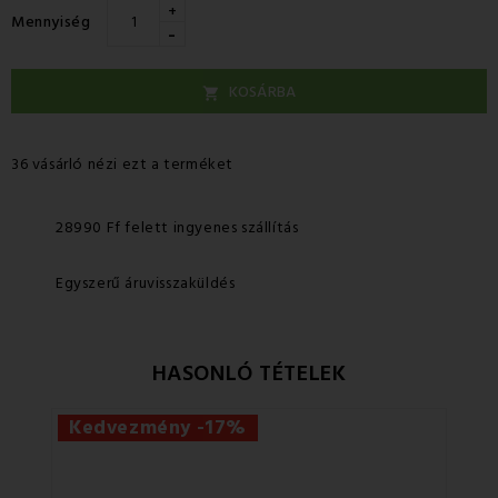
+
Mennyiség
-
KOSÁRBA

36 vásárló nézi ezt a terméket
28990 Ff felett ingyenes szállítás
Egyszerű áruvisszaküldés
HASONLÓ TÉTELEK
Kedvezmény -17%
Ke