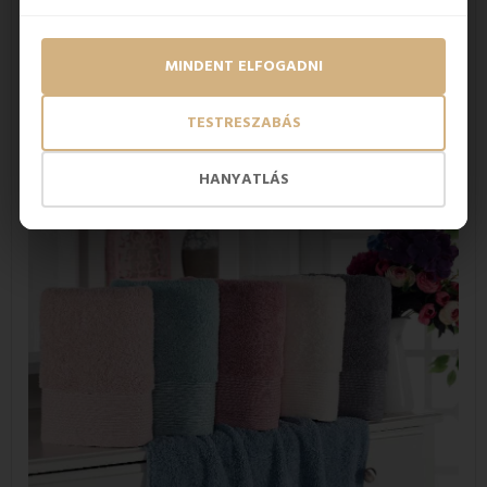
MINDENT ELFOGADNI
Jellemzők:
anyag:
100% pamut
TESTRESZABÁS
méret:
fürdőlepedő 70x140 cm.
súlya: 550 g
/m2
HANYATLÁS