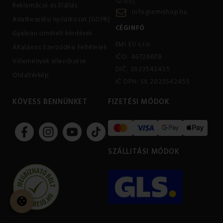
12:00)
Reklamáció és Elállás
info@emishop.hu
Adatkezelési nyilatkozat (GDPR)
CÉGINFÓ
Gyakran ismételt kérdések
EMI EU s.r.o.
Általános Szerződési Feltételek
IČO: 46726608
Vélemények ellenőrzése
DIČ: 2023542455
Oldaltérkép
IČ DPH: SK 2023542455
KÖVESS BENNÜNKET
FIZETÉSI MÓDOK
SZÁLLITÁSI MÓDOK