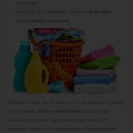
képességet
törölközők és fürdőlepedők maximum
40-60 fokos
hőmérsékleten moshatóak
Képzelje el, hogy egy fárasztó nap és egy nagyszerű zuhany
után egy
puha, bolyhos törölközőbe
csavarja magát.
T
ökéletes ötlet, nem?
Sajnos nem minden törölköző
jeleskedik ezekben a tulajdonságokban.
Összeállítottunk