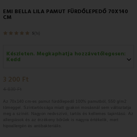
EMI BELLA LILA PAMUT FÜRDŐLEPEDŐ 70X140
CM
5
(1x)
Készleten. Megkaphatja hozzávetőlegesen:
Kedd
Kedd 11.08
-
GLS
3 200 Ft
Szerda 12.08
-
Packeta futárral történő
házhozszállítás
4 830 Ft
Az 70x140 cm-es pamut fürdőlepedő
100% pamutból
, 550 g/m2
tömeggel.
Színtartóssága miatt
gyakori mosásnál
sem változtatja
meg a színét.
Nagyon nedvszívó, tartós és kellemes tapintású.
Az
allergiások és az érzékeny bőrűek
is nagyra értékelik, mert
hipoallergén és antibakteriális.