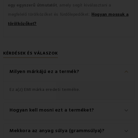
egy egyszerű útmutatót
, amely segít kiválasztani a
megfelelő törölközőket és fürdőlepedőket:
Hogyan mossuk a
törölközőket?
KÉRDÉSEK ÉS VÁLASZOK
keyboard_arrow_down
Milyen márkájú ez a termék?
Ez a(z) EMI márka eredeti terméke.
Hogyan kell mosni ezt a terméket?
keyboard_arrow_down
A legjobb eredmény érdekében javasoljuk, hogy a
Mekkora az anyag súlya (grammsúlya)?
keyboard_arrow_down
terméket 60°C-on mossa.