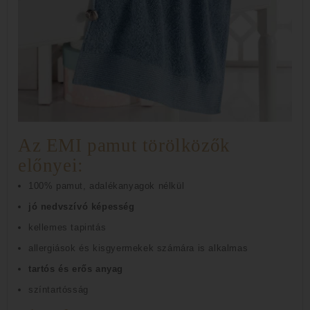
Az EMI pamut törölközők
előnyei:
100% pamut, adalékanyagok nélkül
jó nedvszívó képesség
kellemes tapintás
allergiások és kisgyermekek számára is alkalmas
tartós és erős anyag
színtartósság