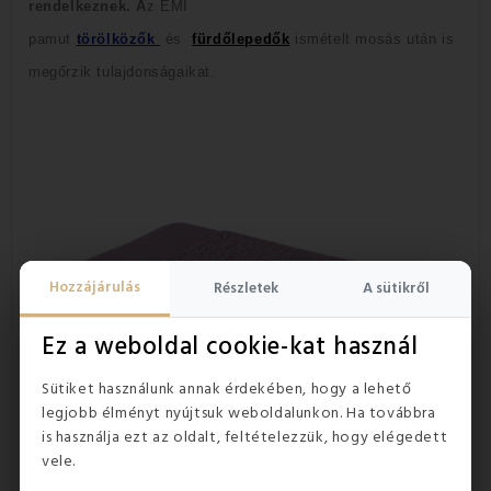
rendelkeznek. A
z EMI
pamut
törölközők
és
fürdőlepedők
ismételt mosás után is
megőrzik tulajdonságaikat.
Hozzájárulás
Részletek
A sütikről
Ez a weboldal cookie-kat használ
Sütiket használunk annak érdekében, hogy a lehető
legjobb élményt nyújtsuk weboldalunkon. Ha továbbra
is használja ezt az oldalt, feltételezzük, hogy elégedett
vele.