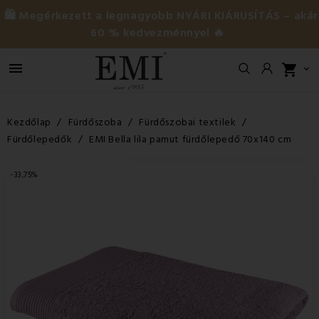
🛍️ Megérkezett a legnagyobb NYÁRI KIÁRUSÍTÁS – akár
60 % kedvezménnyel 🔥

shopping_cart

Kezdőlap
Fürdőszoba
Fürdőszobai textilek
Fürdőlepedők
EMI Bella lila pamut fürdőlepedő 70x140 cm
-33,75%