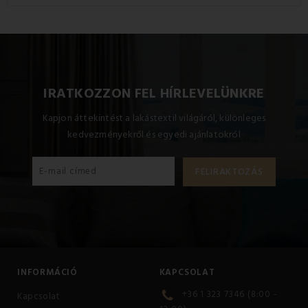
A termékhez használt anyag súlya 550 g/m2.
IRATKOZZON FEL HÍRLEVELÜNKRE
Kapjon áttekintést a lakástextil világáról, különleges
kedvezményekről és egyedi ajánlatokról
INFORMÁCIÓ
KAPCSOLAT
+36 1 323 7346 (8:00 -
Kapcsolat