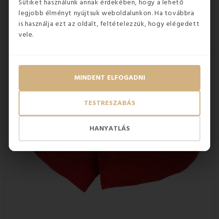
Sütiket használunk annak érdekében, hogy a lehető
megfelelő kiegészítő, amely hiányzik a nappaliból vagy a
hálószobából? Próbálja meg elolvasni cikkünket:
legjobb élményt nyújtsuk weboldalunkon. Ha továbbra
A
dekoratív párnákat nem szabad kihagyni,
praktikusak,
is használja ezt az oldalt, feltételezzük, hogy elégedett
olcsóak
és talán könnyebb lesz a döntésük.
vele.
MINDENT ELFOGADNI
TESTRESZABÁS
HANYATLÁS