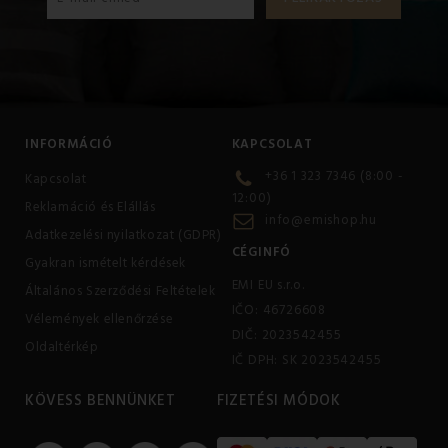
INFORMÁCIÓ
KAPCSOLAT
+36 1 323 7346 (8:00 -
Kapcsolat
12:00)
Reklamáció és Elállás
info@emishop.hu
Adatkezelési nyilatkozat (GDPR)
CÉGINFÓ
Gyakran ismételt kérdések
EMI EU s.r.o.
Általános Szerződési Feltételek
IČO: 46726608
Vélemények ellenőrzése
DIČ: 2023542455
Oldaltérkép
IČ DPH: SK 2023542455
KÖVESS BENNÜNKET
FIZETÉSI MÓDOK