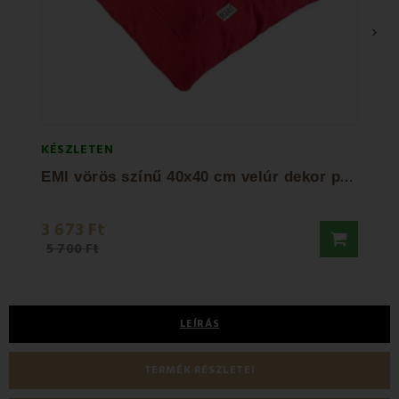
›
KÉSZLETEN
KÉSZL
E
MI vörös színű 40x40 cm velúr dekor párna
3 673 Ft
2 60
5 700 Ft
LEÍRÁS
TERMÉK RÉSZLETEI