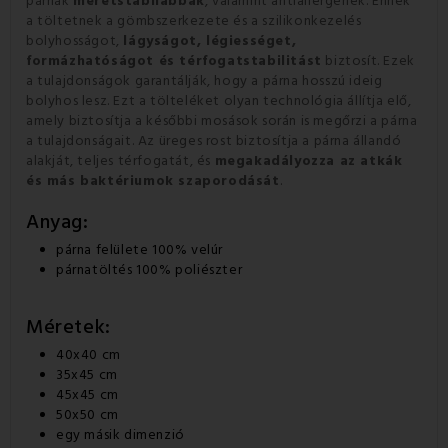
párnák
méretstabilabbak
, valamint antiallergének. Ennek
a töltetnek a gömbszerkezete és a szilikonkezelés
bolyhosságot,
lágyságot, légiességet,
formázhatóságot és térfogatstabilitást
biztosít. Ezek
a tulajdonságok garantálják, hogy a párna hosszú ideig
bolyhos lesz. Ezt a tölteléket olyan technológia állítja elő,
amely biztosítja a későbbi mosások során is megőrzi a párna
a tulajdonságait. Az üreges rost biztosítja a párna állandó
alakját, teljes térfogatát, és
megakadályozza az atkák
és más baktériumok szaporodását
.
Anyag:
párna felülete 100% velúr
párnatöltés 100% poliészter
Méretek:
40x40 cm
35x45 cm
45x45 cm
50x50 cm
egy másik dimenzió