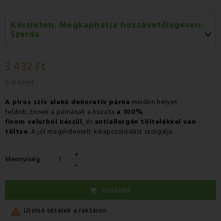
Készleten. Megkaphatja hozzávetőlegesen:
Szerda
Szerda 12.08
-
GLS
3 432 Ft
Csütörtök 13.08
-
Packeta futárral történő
házhozszállítás
5 841 Ft
A piros szív alakú dekoratív párna
minden helyet
feldob. Ennek a párnának a huzata
a 100%
finom velurból készül
, és
antiallergén töltelékkel van
töltve
. A jól megérdemelt kikapcsolódást szolgálja.
+
Mennyiség
-
KOSÁRBA


Utolsó tételek a raktáron