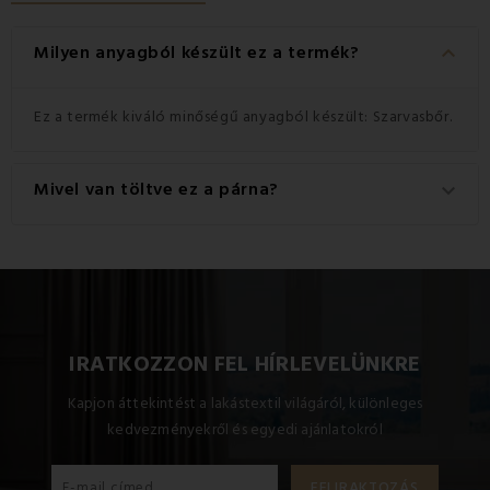
keyboard_arrow_down
Milyen anyagból készült ez a termék?
Ez a termék kiváló minőségű anyagból készült: Szarvasbőr.
Mivel van töltve ez a párna?
keyboard_arrow_down
A párna töltete: 100% üreges szál.
IRATKOZZON FEL HÍRLEVELÜNKRE
Kapjon áttekintést a lakástextil világáról, különleges
kedvezményekről és egyedi ajánlatokról