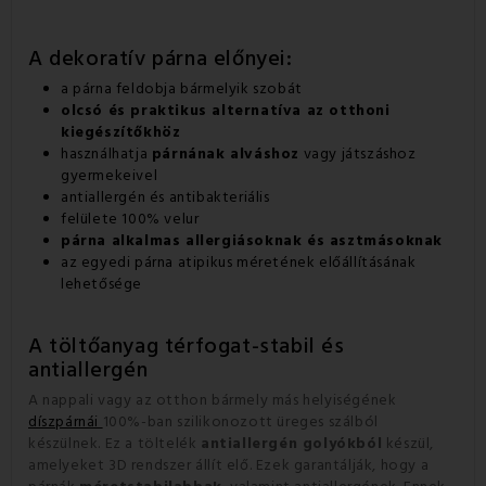
A dekoratív párna előnyei:
a párna feldobja bármelyik szobát
olcsó és praktikus alternatíva az otthoni
kiegészítőkhöz
használhatja
párnának alváshoz
vagy játszáshoz
gyermekeivel
antiallergén és antibakteriális
felülete 100% velur
párna alkalmas allergiásoknak és asztmásoknak
az egyedi párna atipikus méretének előállításának
lehetősége
A töltőanyag térfogat-stabil és
antiallergén
A nappali vagy az otthon bármely más helyiségének
díszpárnái
100%-ban szilikonozott üreges szálból
készülnek. Ez a töltelék
antiallergén golyókból
készül,
amelyeket 3D rendszer állít elő. Ezek garantálják, hogy a