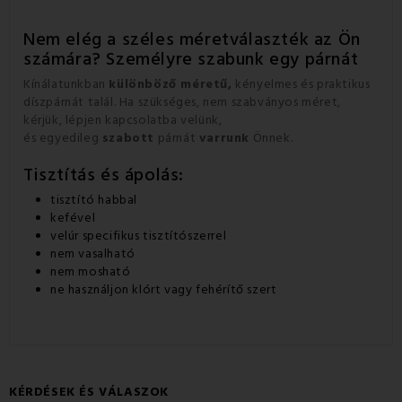
Nem elég a széles méretválaszték az Ön
számára? Személyre szabunk egy párnát
Kínálatunkban
különböző méretű,
kényelmes és praktikus
díszpárnát talál. Ha szükséges, nem szabványos méret,
kérjük, lépjen kapcsolatba velünk,
és egyedileg
szabott
párnát
varrunk
Önnek.
Tisztítás és ápolás:
tisztító habbal
kefével
velúr specifikus tisztítószerrel
nem vasalható
nem mosható
ne használjon klórt vagy fehérítő szert
KÉRDÉSEK ÉS VÁLASZOK