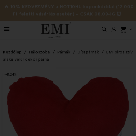
🔥 10% KEDVEZMÉNY a HOT10HU kuponkóddal (12 000
Ft feletti vásárlás esetén) – CSAK 08.09-IG ⏰

shopping_cart

Kezdőlap
Hálószoba
Párnák
Díszpárnák
EMI piros szív
alakú velúr dekor párna
-41,24%