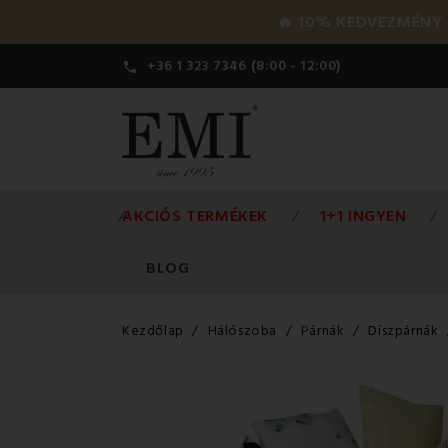
🔥 10% KEDVEZMÉNY a 
+36 1 323 7346 (8:00 - 12:00)

AKCIÓS TERMÉKEK
1+1 INGYEN
BLOG
Kezdőlap
Hálószoba
Párnák
Díszpárnák