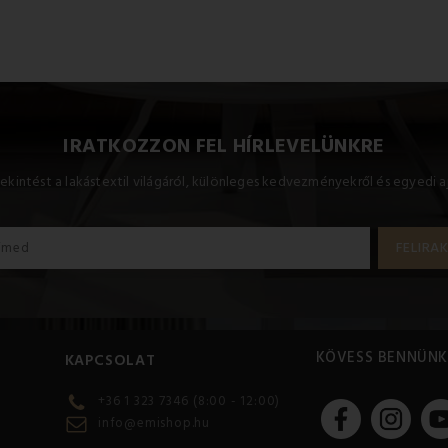
IRATKOZZON FEL HÍRLEVELÜNKRE
ekintést a lakástextil világáról, különleges kedvezményekről és egyedi a
KÖVESS BENNÜNK
KAPCSOLAT
+36 1 323 7346 (8:00 - 12:00)
info@emishop.hu