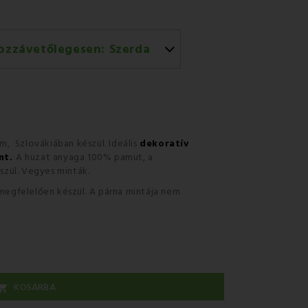
ozzávetőlegesen:
Szerda
rral történő házhozszállítás
m, Szlovákiában készül.
Ideális
dekoratív
nt.
A huzat anyaga 100% pamut, a
észül. Vegyes minták
.
 megfelelően készül. A párna mintája nem
KOSÁRBA
