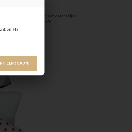
szálból készült
.
Ez a töltet garantálja a
ogatstabilitást biztosít
.
unkon. Ha
NT ELFOGADNI