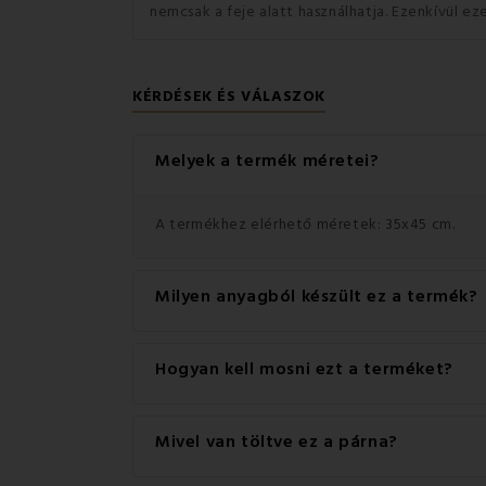
nemcsak a feje alatt használhatja.
Ezenkívül ez
KÉRDÉSEK ÉS VÁLASZOK
Melyek a termék méretei?
A termékhez elérhető méretek: 35x45 cm.
Milyen anyagból készült ez a termék?
Ez a termék kiváló minőségű anyagból készült
Hogyan kell mosni ezt a terméket?
A legjobb eredmény érdekében javasoljuk, ho
Mivel van töltve ez a párna?