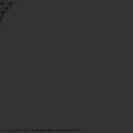
ek köszönhetően
könnyedén kezelheti
és