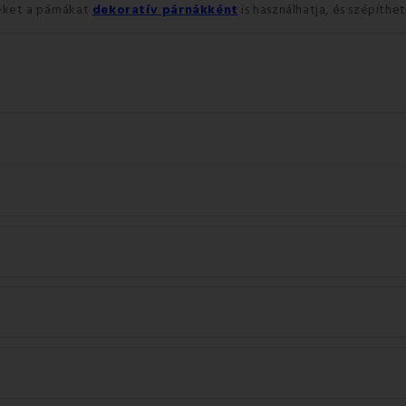
eket a párnákat
dekoratív párnákként
is használhatja,
és szépíthet
: 100% pamut.
gy a terméket 30°C-on mossa.