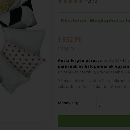
4.2
(9x)
Készleten. Megkaphatja h
Szerda 12.08
-
GLS
1 352 Ft
Csütörtök 13.08
-
Packeta futá
1 690 Ft
Antiallergén párna,
mérete 35x45 c
párnának és hálópárnának egyará
töltelék szintetikus, üreges szálból k
Párna mintázat az aktuális ajánlatnak
választható! Az ár 1 darabra értendő.
+
Mennyiség
-