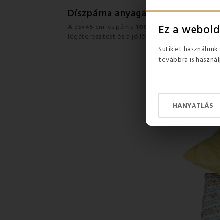
Díszpárna anyaga
A 35x45 cm-es párna
100% pamutvászonból
Ez a webold
légáteresztést és a jó lélegző képességet.
A
sp
Sütiket használunk
továbbra is használ
HANYATLÁS