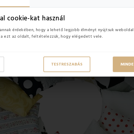
készült
, a belső töltet pedig
antibakteriális szintetikus üreges 
al cookie-kat használ
eciális töltőanyag lágyságot, légiességet, formázhatóságot és
térf
 annak érdekében, hogy a lehető legjobb élményt nyújtsuk weboldal
ja ezt az oldalt, feltételezzük, hogy elégedett vele.
TESTRESZABÁS
MINDE