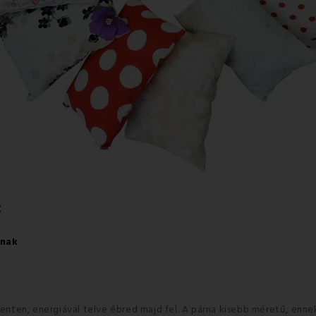
:
knak
henten, energiával telve ébred majd fel.
A párna kisebb méretű, enn