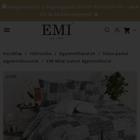
🛍️ Megérkezett a legnagyobb NYÁRI KIÁRUSÍTÁS – akár
60 % kedvezménnyel 🔥

shopping_cart

Kezdőlap
Hálószoba
Ágyneműhuzatok
Delux pamut
ágyneműhuzatok
EMI Mizar pamut ágyneműhuzat
-37,81%