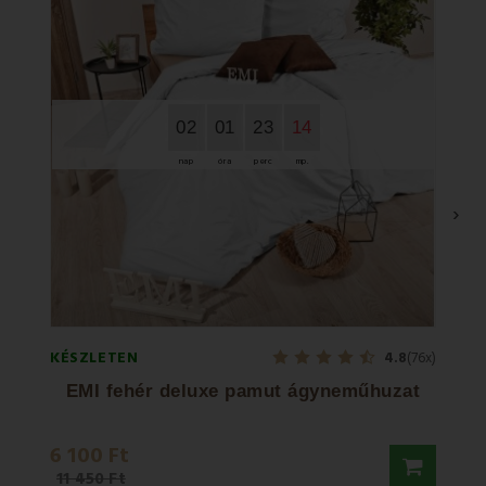
02
01
23
13
nap
óra
perc
mp.
›
KÉSZLETEN
KÉSZL
4.8
(76x)
EMI fehér deluxe pamut ágyneműhuzat
6 100 Ft
6 10
11 450 Ft
9 990