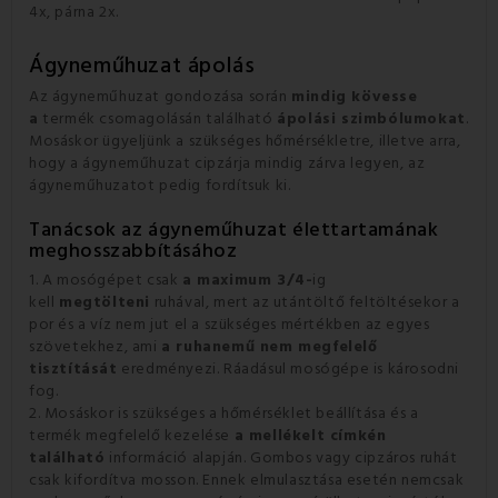
4x, párna 2x.
Ágyneműhuzat ápolás
Az ágyneműhuzat gondozása során
mindig kövesse
a
termék csomagolásán található
ápolási szimbólumokat
.
Mosáskor ügyeljünk a szükséges hőmérsékletre, illetve arra,
hogy a ágyneműhuzat cipzárja mindig zárva legyen, az
ágyneműhuzatot pedig fordítsuk ki.
Tanácsok az ágyneműhuzat élettartamának
meghosszabbításához
1. A mosógépet csak
a maximum 3/4-
ig
kell
megtölteni
ruhával, mert az utántöltő feltöltésekor a
por és a víz nem jut el a szükséges mértékben az egyes
szövetekhez, ami
a ruhanemű nem megfelelő
tisztítását
eredményezi. Ráadásul mosógépe is károsodni
fog.
2. Mosáskor is szükséges a hőmérséklet beállítása és a
termék megfelelő kezelése
a mellékelt címkén
található
információ alapján. Gombos vagy cipzáros ruhát
csak kifordítva mosson. Ennek elmulasztása esetén nemcsak