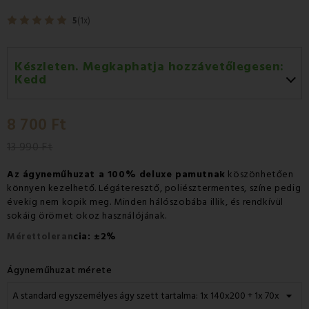
5
(1x)
Készleten. Megkaphatja hozzávetőlegesen:
Kedd
Kedd 11.08
-
GLS
8 700 Ft
Szerda 12.08
-
Packeta futárral történő
házhozszállítás
13 990 Ft
Az ágyneműhuzat a 100% deluxe pamutnak
köszönhetően
könnyen kezelhető. Légáteresztő, poliésztermentes, színe pedig
évekig nem kopik meg. Minden hálószobába illik, és rendkívül
sokáig örömet okoz használójának.
±
Mérettoleran
cia:
2%
Ágyneműhuzat mérete