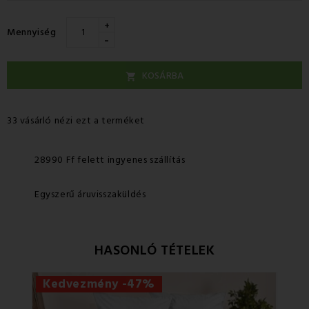
+
Mennyiség
-
KOSÁRBA

33 vásárló nézi ezt a terméket
28990 Ff felett ingyenes szállítás
Egyszerű áruvisszaküldés
HASONLÓ TÉTELEK
Kedvezmény -47%
Ke