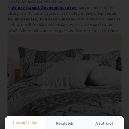
mosást igénylő termékekben.
A
deluxe pamut ágyneműhuzatok
nagyon népszerűek
elsősorban tulajdonságaik miatt. Főleg
erősek, tartósak
és minőségiek, többszöri mosás
után is olyanok, mint az
újak. A textil fonalak szilárdsága 25,5/22. Vastagsága 140
g/m2. A lepedők varrása és gyártása Szlovákiában történik.
Hozzájárulás
Részletek
A sütikről