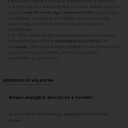
a ruhanemű, hanem a mosógép is megsérülhet a cipzártól.
3. A tisztaság és a fényesség lesz a jutalom, miután havonta
egyszer
csak vízzel és egy csésze ecettel
megtisztítja a
mosógépet
.
A folyamat után hagyja nyitva a mosógép
ajtaját, hogy a mosógép alaposan megszáradjon és
szellőzhessen.
4. Az élénk színek megőrzésének alapszabálya a ruhanemű
szín szerinti felosztása. A
ruhaneműt kifordítva
is ki
kell
mosni
, zárt cipzárral vagy gombbal. Ennek elmulasztása
esetén nemcsak a ruhanemű, hanem a mosógép is
megsérülhet a cipzár miatt.
KÉRDÉSEK ÉS VÁLASZOK
keyboard_arrow_down
Milyen anyagból készült ez a termék?
Ez a termék kiváló minőségű anyagból készült: Pamut
deluxe.