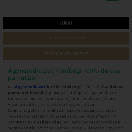
LEÍRÁS
TERMÉK RÉSZLETEI
VÁSÁRLÓI VÉLEMÉNYEK
Ágyneműhuzat minőségi 100% deluxe
pamutból
Az
ágyneműhuzat
kiváló minőségű
, sűrű szövésű
deluxe
pamutból készül
. A pamutszálat régóta a gyapotbokor
terméséből nyerik, és mára a legtöbb textíliában jelen van.
A pamutszál és a belőle készült szövet olyan
tulajdonságokkal rendelkezik, amelyek a pamutot olyan
népszerűvé tették, különösen az ágyneműgyártásban. A
pamutnak
jó a szilárdsága
, ami még nedves állapotban is
megnövekszik, ezért sok termék része, különösen a gyakori