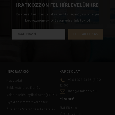
IRATKOZZON FEL HÍRLEVELÜNKRE
Kapjon áttekintést a lakástextil világáról, különleges
kedvezményekről és egyedi ajánlatokról
INFORMÁCIÓ
KAPCSOLAT
+36 1 323 7346 (8:00 -
Kapcsolat
12:00)
Reklamáció és Elállás
info@emishop.hu
Adatkezelési nyilatkozat (GDPR)
CÉGINFÓ
Gyakran ismételt kérdések
EMI EU s.r.o.
Általános Szerződési Feltételek
IČO: 46726608