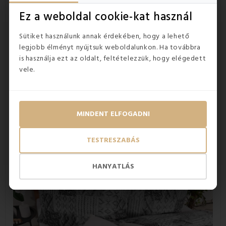
Ez a weboldal cookie-kat használ
Sütiket használunk annak érdekében, hogy a lehető
A 100% deluxe pamutból készült
legjobb élményt nyújtsuk weboldalunkon. Ha továbbra
ágyneműhuzat előnyei
is használja ezt az oldalt, feltételezzük, hogy elégedett
vele.
légies könnyedségű anyag
a szükségtelen izzadás megelőzése
gyengéd még az érzékeny bőrhöz is
gyönyörű mintával rendelkezik
minőségi és zavartalan alvást biztosít
MINDENT ELFOGADNI
tartós és minőségi pamutból készült
TESTRESZABÁS
HANYATLÁS