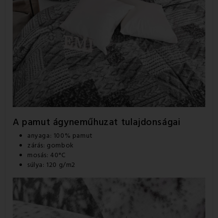
A pamut ágyneműhuzat
tulajdonságai
anyaga: 100% pamut
zárás: gombok
mosás: 40°C
súlya: 120 g/m2