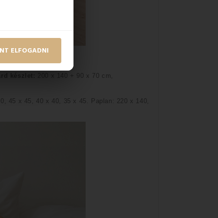
NT ELFOGADNI
rd készlet:
 200 x 140 + 90 x 70 cm,
0, 45 x 45, 40 x 40, 35 x 45. Paplan: 220 x 140, 