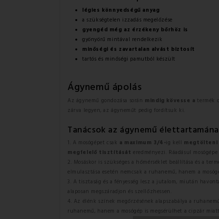
légies könnyedségű anyag
a szükségtelen izzadás megelőzése
gyengéd még az érzékeny bőrhöz is
gyönyörű mintával rendelkezik
minőségi és zavartalan alvást biztosít
tartós és minőségi pamutból készült
Ágynemű ápolás
Az ágynemű gondozása során
mindig kövesse a
termék c
zárva legyen, az ágyneműt pedig fordítsuk ki.
Tanácsok az ágynemű élettartamán
1. A mosógépet csak
a maximum 3/4-
ig kell
megtölteni
megfelelő tisztítását
eredményezi. Ráadásul mosógépe i
2. Mosáskor is szükséges a hőmérséklet beállítása és a ter
elmulasztása esetén nemcsak a ruhanemű, hanem a mosógép
3. A tisztaság és a fényesség lesz a jutalom, miután havon
alaposan megszáradjon és szellőzhessen.
4. Az élénk színek megőrzésének alapszabálya a ruhanemű 
ruhanemű, hanem a mosógép is megsérülhet a cipzár miatt