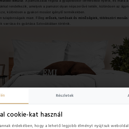
mutból készül
. A pamutszálat régóta a gyapotbokor terméséből nyerik, és mára a l
ágokkal rendelkezik, amelyek a pamutot olyan népszerűvé tették, különösen az á
sze, különösen a gyakori mosást igénylő termékekben.
 tulajdonságaik miatt. Főleg
erősek, tartósak és minőségiek, többszöri mosás
k varrása és gyártása Szlovákiában történik.
lás
Részletek
al cookie-kat használ
 annak érdekében, hogy a lehető legjobb élményt nyújtsuk weboldal