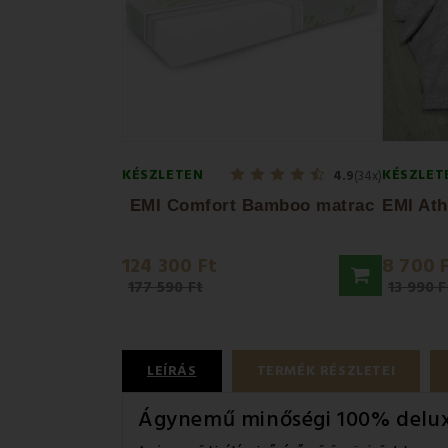
KÉSZLETEN
KÉSZLET
4.9
(34x)
EMI Comfort Bamboo matrac
124 300 Ft
8 700 
177 590 Ft
13 990 F
LEÍRÁS
TERMÉK RÉSZLETEI
Ágynemű minőségi 100% delu