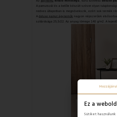
Az
ágynemű
kiváló minőségű
, sűrű szövésű
deluxe pa
A pamutszál és a belőle készült szövet olyan tulajdons
nedves állapotban is megnövekszik, ezért sok termék ré
A
deluxe pamut ágyneműk
nagyon népszerűek elsősorban
szilárdsága 25,5/22. Az anyag tömege 140 g/m2. A lepedő
Hozzájáru
Ez a webold
Sütiket használunk