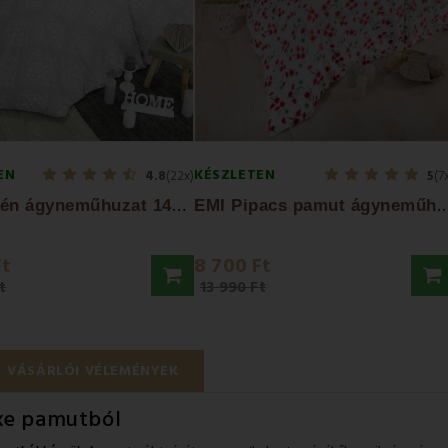
EN
KÉSZLETEN
4.8
(22x)
5
(7
E
MI Athén ágyneműhuzat 140x200 + 70x90
MI Pipacs pamut ágyneműhuzat 140x200
Ft
8 700 Ft
t
13 990 Ft
VÁSÁRLÓI VÉLEMÉNYEK
xe pamutból