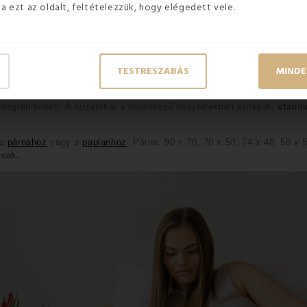
ja ezt az oldalt, feltételezzük, hogy elégedett vele.
TESTRESZABÁS
MINDE
etei
megrendelheti. A huzatokat a következő készletekben kínáljuk: 
standa
a 
párnához
 vagy a 
paplanhoz
. Párna: 90 x 70, 70 x 50, 74 x 48, 50 x 5
sak.