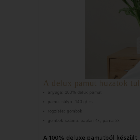
A delux pamut huzatok tu
anyaga: 100% delux pamut
pamut súlya: 140 g/
m2
rögzítés: gombok
gombok száma: paplan 4x, párna 2x
A 100% deluxe pamutból készült