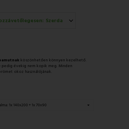
ozzávetőlegesen:
Szerda
rral történő házhozszállítás
 pamutnak
köszönhetően könnyen kezelhető.
ne pedig évekig nem kopik meg. Minden
g örömet okoz használójának.