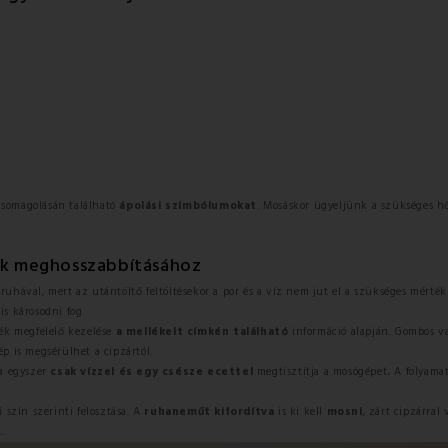
somagolásán található
ápolási szimbólumokat
. Mosáskor ügyeljünk a szükséges hő
ak meghosszabbításához
ruhával, mert az utántöltő feltöltésekor a por és a víz nem jut el a szükséges mért
s károsodni fog.
mék megfelelő kezelése
a mellékelt címkén található
információ alapján. Gombos va
 is megsérülhet a cipzártól.
ta egyszer
csak vízzel és egy csésze ecettel
megtisztítja a mosógépet
.
A folyama
szín szerinti felosztása. A
ruhaneműt kifordítva
is ki kell
mosni
, zárt cipzárra
.