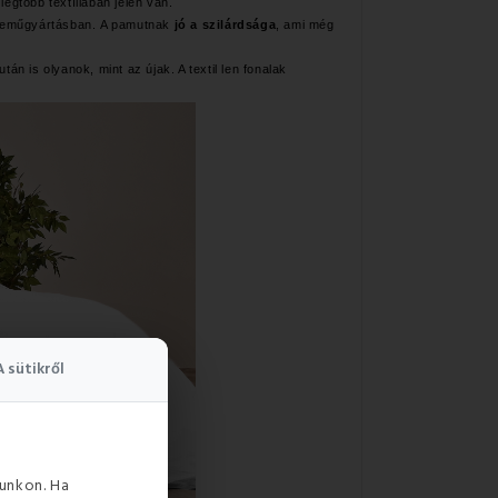
egtöbb textíliában jelen van.
gyneműgyártásban. A pamutnak
jó a szilárdsága
, ami még
után is olyanok, mint az újak. A textil len fonalak
A sütikről
unkon. Ha