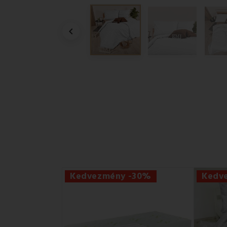

Kedvezmény -30%
Kedv