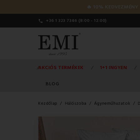
🔥 10% KEDVEZMÉNY a 
+36 1 323 7346 (8:00 - 12:00)

AKCIÓS TERMÉKEK
1+1 INGYEN
BLOG
Kezdőlap
Hálószoba
Ágyneműhuzatok