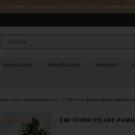
HOT10HU kuponkóddal (12 000 Ft feletti vásárlás eset
HÁLÓSZOBA
FÜRDŐSZOBA
KONYHA
Delux pamut ágyneműhuzatok
EMI fehér deluxe pamut ágyneműh
EMI FEHÉR DELUXE PAM