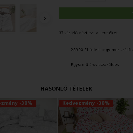

37 vásárló nézi ezt a terméket
28990 Ff felett ingyenes szállít
Egyszerű áruvisszaküldés
HASONLÓ TÉTELEK
ezmény -38%
Kedvezmény -38%