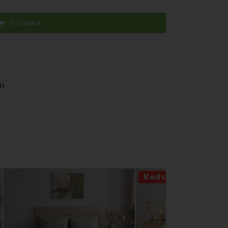
KOSÁRBA

ás
Kedvezmény -56%