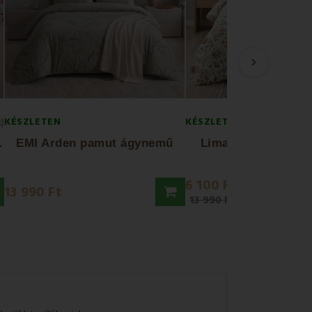
›
KÉSZLETEN
KÉSZLETEN
x)
E
 + 70x90
EMI Arden pamut ágynemű
Lima EMI pamut á
6 100 Ft
13 990 Ft
13 990 Ft