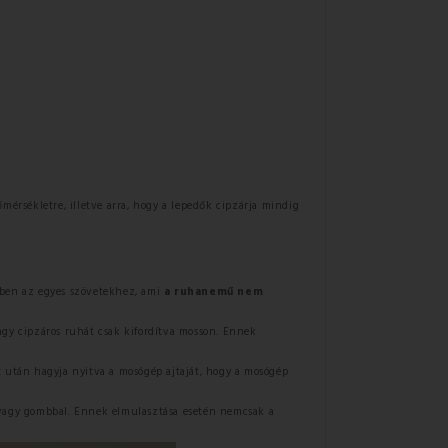
mérsékletre, illetve arra, hogy a lepedők cipzárja mindig
ékben az egyes szövetekhez, ami
a ruhanemű nem
gy cipzáros ruhát csak kifordítva mosson. Ennek
t után hagyja nyitva a mosógép ajtaját, hogy a mosógép
l vagy gombbal. Ennek elmulasztása esetén nemcsak a