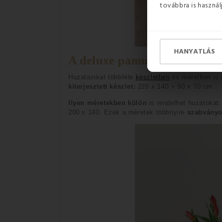
továbbra is használ
HANYATLÁS
A deluxe pamut huzatok mér
Huzatainkat többféle 
készletben
 és méretben is 
kiterjesztett készlet:
 220 x 140 + 90 x 70 cm.
Ilyen méretekben külön
 is rendelhet huzatokat 
200 x 140. Ezek a méretek többnyire 
szabványo