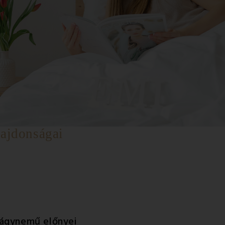
lajdonságai
 ágynemű előnyei