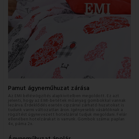
Pamut ágyneműhuzat
zárása
Az EMI bélésrögzítés alapkivitelben megoldott. Ez azt
jelenti, hogy az EMI-betétek műanyag gombokkal vannak
lezárva. Érdeklődés esetén cipzárral zárható huzatokat is
tudunk varrni változatlan áron. Igényesebb vásárlóknak a
rögzítést úgynevezett hotelzárral tudjuk megoldani. Felár
ellenében hotelzárakat is varrunk. Gombok száma: paplan
4x, párna 2x.
Ágyneműhuzat ápolás