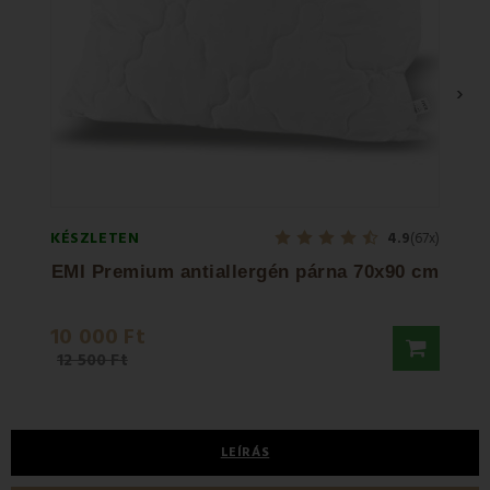
›
KÉSZLETEN
KÉSZL
4.9
(67x)
EMI Premium antiallergén párna 70x90 cm
EMI
10 000 Ft
6 10
12 500 Ft
11 45
LEÍRÁS