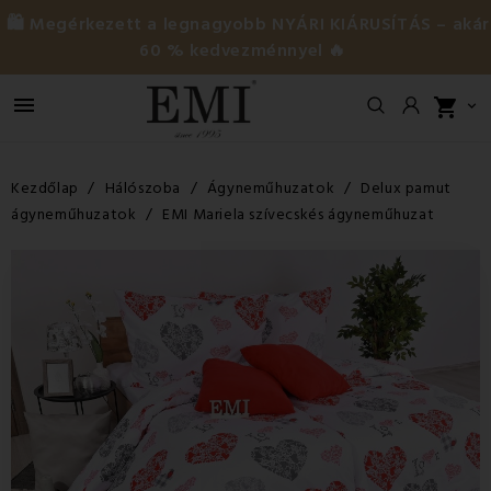
🛍️ Megérkezett a legnagyobb NYÁRI KIÁRUSÍTÁS – akár
60 % kedvezménnyel 🔥

shopping_cart

Kezdőlap
Hálószoba
Ágyneműhuzatok
Delux pamut
ágyneműhuzatok
EMI Mariela szívecskés ágyneműhuzat