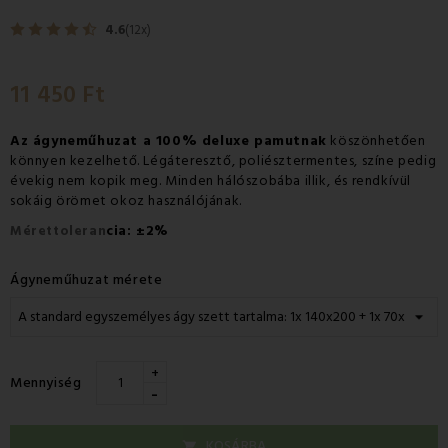
4.6
(12x)
11 450 Ft
Az ágyneműhuzat a 100% deluxe pamutnak
köszönhetően
könnyen kezelhető. Légáteresztő, poliésztermentes, színe pedig
évekig nem kopik meg. Minden hálószobába illik, és rendkívül
sokáig örömet okoz használójának.
±
Mérettoleran
cia:
2%
Ágyneműhuzat mérete
+
Mennyiség
-
KOSÁRBA
