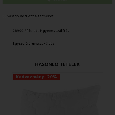
65 vásárló nézi ezt a terméket
28990 Ff felett ingyenes szállítás
Egyszerű áruvisszaküldés
HASONLÓ TÉTELEK
Kedvezmény -20%
Ke