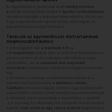
Az ágyneműhuzat gondozása során
mindig kövesse
a
termék csomagolásán található
ápolási szimbólumokat
.
Mosáskor ügyeljünk a szükséges hőmérsékletre, illetve arra,
hogy a ágyneműhuzat cipzárja mindig zárva legyen, az
ágyneműhuzatot pedig fordítsuk ki.
Tanácsok az ágyneműhuzat élettartamának
meghosszabbításához
1. A mosógépet csak
a maximum 3/4-
ig
kell
megtölteni
ruhával, mert az utántöltő feltöltésekor a
por és a víz nem jut el a szükséges mértékben az egyes
szövetekhez, ami
a ruhanemű nem megfelelő
tisztítását
eredményezi. Ráadásul mosógépe is károsodni
fog.
2. Mosáskor is szükséges a hőmérséklet beállítása és a
termék megfelelő kezelése
a mellékelt címkén
található
információ alapján. Gombos vagy cipzáros ruhát
csak kifordítva mosson. Ennek elmulasztása esetén nemcsak
a ruhanemű, hanem a mosógép is megsérülhet a cipzártól.
3. A tisztaság és a fényesség lesz a jutalom, miután havonta
egyszer
csak vízzel és egy csésze ecettel
megtisztítja a