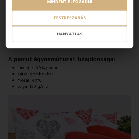
ágyneműhuzat előnyei
MINDENT ELFOGADNI
légies könnyedségű anyag
a szükségtelen izzadás megelőzése
TESTRESZABÁS
gyengéd még az érzékeny bőrhöz is
gyönyörű mintával rendelkezik
HANYATLÁS
minőségi és zavartalan alvást biztosít
tartós és minőségi pamutból készült
A pamut ágyneműhuzat
tulajdonságai
anyaga: 100% pamut
zárás: gombokkal
mosás: 40°C
súlya: 120 g/m2