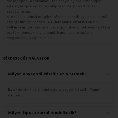
mosógépet
.
A folyamat után hagyja nyitva a mosógép
ajtaját, hogy a mosógép alaposan megszáradjon és
szellőzhessen.
4. Az élénk színek megőrzésének alapszabálya a ruhanemű
szín szerinti felosztása. A
ruhaneműt kifordítva
is ki
kell
mosni
, zárt cipzárral vagy gombbal. Ennek elmulasztása
esetén nemcsak a ruhanemű, hanem a mosógép is
megsérülhet a cipzár miatt.
KÉRDÉSEK ÉS VÁLASZOK
keyboard_arrow_down
Milyen anyagból készült ez a termék?
Ez a termék kiváló minőségű anyagból készült: Pamut
deluxe.
Milyen típusú zárral rendelkezik?
keyboard_arrow_down