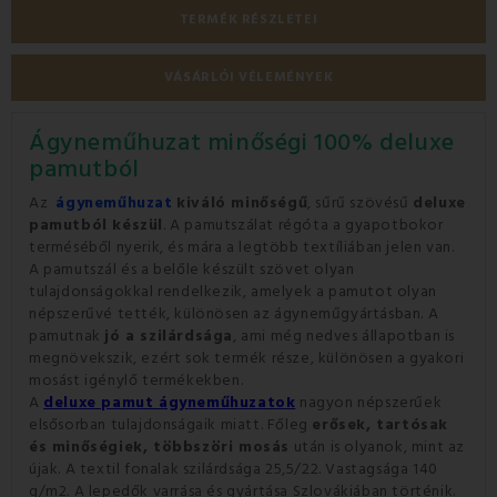
TERMÉK RÉSZLETEI
VÁSÁRLÓI VÉLEMÉNYEK
Ágyneműhuzat minőségi 100% deluxe
pamutból
Az
ágyneműhuzat
kiváló minőségű
, sűrű szövésű
deluxe
pamutból készül
. A pamutszálat régóta a gyapotbokor
terméséből nyerik, és mára a legtöbb textíliában jelen van.
A pamutszál és a belőle készült szövet olyan
tulajdonságokkal rendelkezik, amelyek a pamutot olyan
népszerűvé tették, különösen az ágyneműgyártásban. A
pamutnak
jó a szilárdsága
, ami még nedves állapotban is
megnövekszik, ezért sok termék része, különösen a gyakori
mosást igénylő termékekben.
A
deluxe pamut ágyneműhuzatok
nagyon népszerűek
elsősorban tulajdonságaik miatt. Főleg
erősek, tartósak
és minőségiek, többszöri mosás
után is olyanok, mint az
újak. A textil fonalak szilárdsága 25,5/22. Vastagsága 140
g/m2. A lepedők varrása és gyártása Szlovákiában történik.