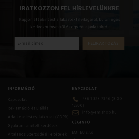
IRATKOZZON FEL HÍRLEVELÜNKRE
Kapjon áttekintést a lakástextil világáról, különleges
kedvezményekről és egyedi ajánlatokról
INFORMÁCIÓ
KAPCSOLAT
+36 1 323 7346 (8:00 -
Kapcsolat
12:00)
Reklamáció és Elállás
info@emishop.hu
Adatkezelési nyilatkozat (GDPR)
CÉGINFÓ
Gyakran ismételt kérdések
EMI EU s.r.o.
Általános Szerződési Feltételek