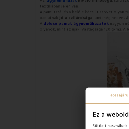
Az
ágyneműhuzat
kiváló minőségű
, sűrű s
textíliában jelen van.
A pamutszál és a belőle készült szövet olyan 
pamutnak
jó a szilárdsága
, ami még nedves á
A
deluxe pamut ágyneműhuzatok
nagyon né
olyanok, mint az újak. Vastagsága 120 g/m2. A 
Hozzájáru
Ez a webold
Sütiket használunk