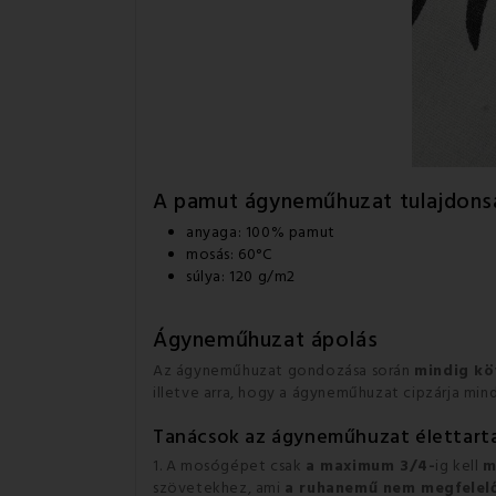
A pamut ágyneműhuzat
tulajdons
anyaga: 100% pamut
mosás: 60°C
súlya: 120 g/m2
Ágyneműhuzat ápolás
Az ágyneműhuzat gondozása során
mindig kö
illetve arra, hogy a ágyneműhuzat cipzárja min
Tanácsok az ágyneműhuzat élettar
1. A mosógépet csak
a maximum 3/4-
ig kell
m
szövetekhez, ami
a ruhanemű nem megfelelő