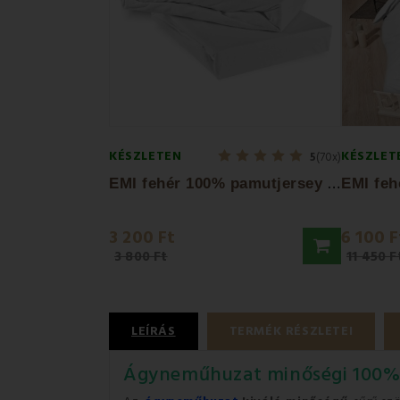
KÉSZLETEN
KÉSZLET
5
(70x)
E
MI fehér 100% pamutjersey gumis lepedő
3 200 Ft
6 100 F
3 800 Ft
11 450 F
LEÍRÁS
TERMÉK RÉSZLETEI
Ágyneműhuzat minőségi 100%