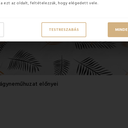
ja ezt az oldalt, feltételezzük, hogy elégedett vele.
TESTRESZABÁS
MINDE
 ágyneműhuzat előnyei
t