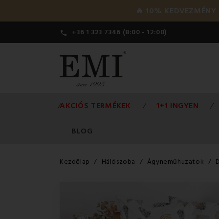
🔥 10% KEDVEZMÉNY a 
+36 1 323 7346 (8:00 - 12:00)

AKCIÓS TERMÉKEK
1+1 INGYEN
BLOG
Kezdőlap
Hálószoba
Ágyneműhuzatok