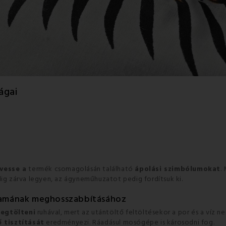
ágai
vesse a
termék csomagolásán található
ápolási szimbólumokat
.
dig zárva legyen, az ágyneműhuzatot pedig fordítsuk ki.
tamának meghosszabbításához
egtölteni
ruhával, mert az utántöltő feltöltésekor a por és a víz n
 tisztítását
eredményezi. Ráadásul mosógépe is károsodni fog.