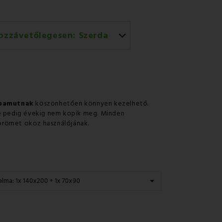
ozzávetőlegesen:
Szerda
rral történő házhozszállítás
 pamutnak
köszönhetően könnyen kezelhető.
ne pedig évekig nem kopik meg. Minden
g örömet okoz használójának.