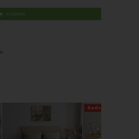
KOSÁRBA

ás
Kedvezmény -56%