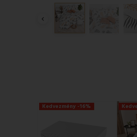

Kedvezmény -16%
Kedv