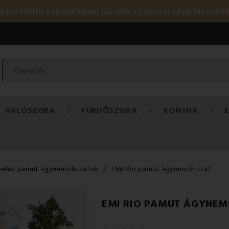
HOT10HU kuponkóddal (12 000 Ft feletti vásárlás eset
HÁLÓSZOBA
FÜRDŐSZOBA
KONYHA
Delux pamut ágyneműhuzatok
EMI Rio pamut ágyneműhuzat
EMI RIO PAMUT ÁGYNE