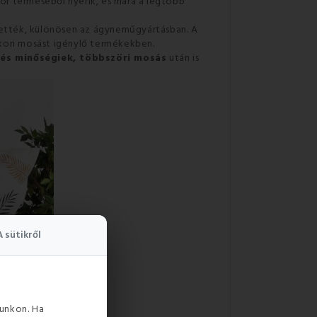
or terméséből nyerik, és mára a legtöbb
tették, különösen az ágyneműgyártásban. A
kori mosást igénylő termékekben.
 és minőségiek, többszöri mosás
után is
A sütikről
unkon. Ha