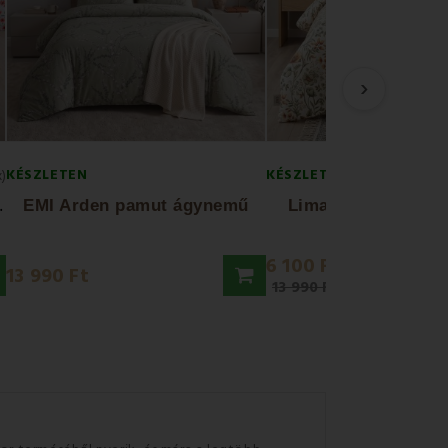
›
KÉSZLETEN
KÉSZLETEN
x)
E
 + 70x90
EMI Arden pamut ágynemű
Lima EMI pamut á
6 100 Ft
13 990 Ft
13 990 Ft