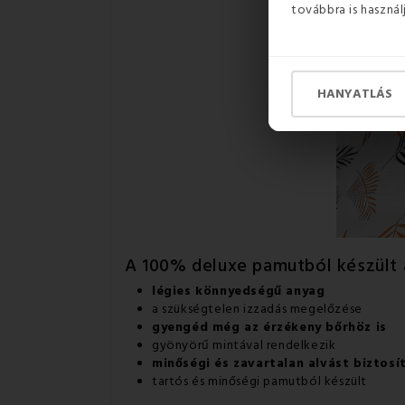
továbbra is használ
HANYATLÁS
A 100% deluxe pamutból készült
légies könnyedségű anyag
a szükségtelen izzadás megelőzése
gyengéd még az érzékeny bőrhöz is
gyönyörű mintával rendelkezik
minőségi és zavartalan alvást biztosí
tartós és minőségi pamutból készült