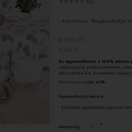
5
(1x)
Készleten. Megkaphatja h
Szerda 12.08
-
GLS
8 700 Ft
Csütörtök 13.08
-
Packeta futá
13 990 Ft
Az ágyneműhuzat a 100% deluxe
Légáteresztő, poliésztermentes, szí
hálószobába illik, és rendkívül sokái
±
Mérettoleran
cia:
2%
Ágyneműhuzat mérete
+
Mennyiség
-