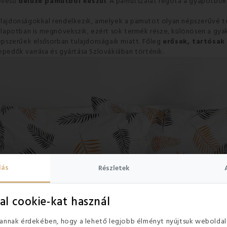
zövésű
deluxe pamutból készül
. A pamutszálat régóta a gyapotbok
tulajdonságokkal rendelkezik, amelyek a pamutot olyan népszerűvé 
llapotban is megnövekszik, ezért sok termék része, különösen a gya
pszerűek elsősorban tulajdonságaik miatt. Főleg
erősek, tartósak
lepedők varrása és gyártása Szlovákiában történik.
lás
Részletek
al cookie-kat használ
 annak érdekében, hogy a lehető legjobb élményt nyújtsuk weboldal