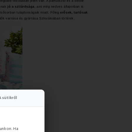
egtöbb textíliában jelen van. A pamutszál és a belőle
utnak
jó a szilárdsága
, ami még nedves állapotban is
sősorban tulajdonságaik miatt. Főleg
erősek, tartósak
edők varrása és gyártása Szlovákiában történik.
A sütikről
unkon. Ha