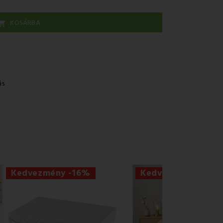
KOSÁRBA

ás
Kedvezmény -16%
Kedvezmény -56%