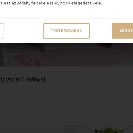
ja ezt az oldalt, feltételezzük, hogy elégedett vele.
TESTRESZABÁS
MINDE
 ágynemű előnyei