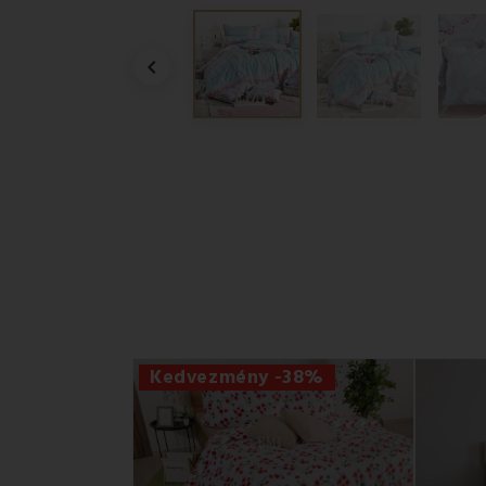

Kedvezmény -38%