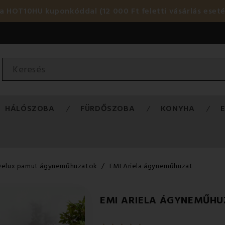
HOT10HU kuponkóddal (12 000 Ft feletti vásárlás eset
HÁLÓSZOBA
FÜRDŐSZOBA
KONYHA
Delux pamut ágyneműhuzatok
EMI Ariela ágyneműhuzat
EMI ARIELA ÁGYNEMŰHU