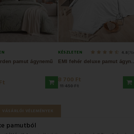
EN
KÉSZLETEN
4.8
(76
MI fehér deluxe pamut á
Arden pamut ágynemű
8 700 Ft
Ft
11 450 Ft
VÁSÁRLÓI VÉLEMÉNYEK
xe pamutból