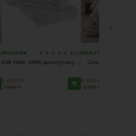
›
KÉSZLETEN
KÉSZLETEN
x)
5
(70x)
E
gyneműhuzat
E
MI fehér 100% pamutjersey gumis lepedő
Lima EMI pamut á
3 200 Ft
6 100 Ft
3 800 Ft
13 990 Ft