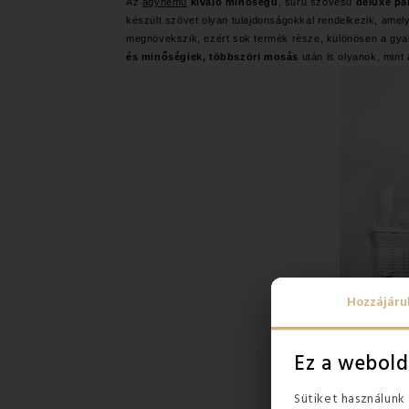
Az
ágynemű
kiváló minőségű
, sűrű szövésű
deluxe pa
készült szövet olyan tulajdonságokkal rendelkezik, am
megnövekszik, ezért sok termék része, különösen a gya
és minőségiek, többszöri mosás
után is olyanok, mint 
Hozzájáru
Ez a webold
Sütiket használunk