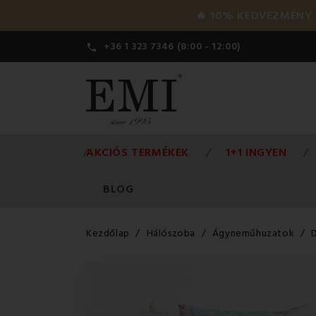
🔥 10% KEDVEZMÉNY a 
+36 1 323 7346 (8:00 - 12:00)

AKCIÓS TERMÉKEK
1+1 INGYEN
BLOG
Kezdőlap
Hálószoba
Ágyneműhuzatok