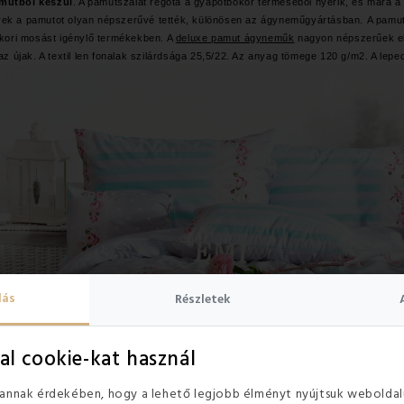
mutból készül
. A pamutszálat régóta a gyapotbokor terméséből nyerik, és mára a l
elyek a pamutot olyan népszerűvé tették, különösen az ágyneműgyártásban. A pam
kori mosást igénylő termékekben. A
deluxe pamut ágyneműk
nagyon népszerűek el
az újak. A textil len fonalak szilárdsága 25,5/22. Az anyag tömege 120 g/m2. A lep
lás
Részletek
al cookie-kat használ
 annak érdekében, hogy a lehető legjobb élményt nyújtsuk weboldal