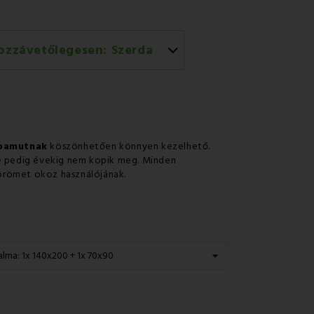
ozzávetőlegesen:
Szerda
rral történő házhozszállítás
 pamutnak
köszönhetően könnyen kezelhető.
ne pedig évekig nem kopik meg. Minden
g örömet okoz használójának.