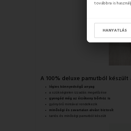
továbbra is használ
HANYATLÁS
A 100% deluxe pamutból készült
légies könnyedségű anyag
a szükségtelen izzadás megelőzése
gyengéd még az érzékeny bőrhöz is
gyönyörű mintával rendelkezik
minőségi és zavartalan alvást biztosít
tartós és minőségi pamutból készült