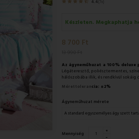
4.4
(7x)
Készleten. Megkaphatja h
Szerda 12.08
-
GLS
8 700 Ft
Csütörtök 13.08
-
Packeta futá
13 990 Ft
Az ágyneműhuzat a 100% deluxe
Légáteresztő, poliésztermentes, szí
hálószobába illik, és rendkívül sokái
±
Mérettoleran
cia:
2%
Ágyneműhuzat mérete
+
Mennyiség
-