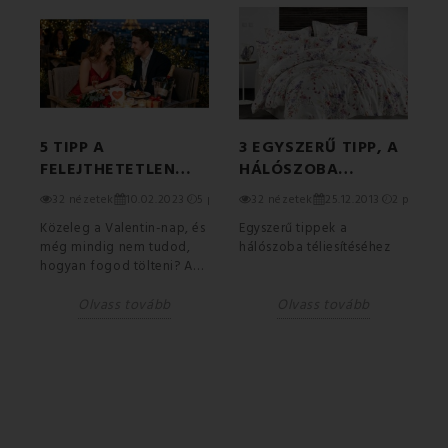
E-MAIL
TÁRGY
5 TIPP A
3 EGYSZERŰ TIPP, A
FELEJTHETETLEN
HÁLÓSZOBA
VALENTIN-NAPHOZ
TÉLIESÍTÉSÉHEZ
Á
 perc
32 nézetek
10.02.2023
5 perc
32 nézetek
25.12.2013
2 perc
MEGJEGYZÉS
Közeleg a Valentin-nap, és
Egyszerű tippek a
P
még mindig nem tudod,
hálószoba téliesítéséhez
t
hogyan fogod tölteni? A
varázslat az
Olvass tovább
Olvass tovább
egyszerűségben rejlik. Ne
vidd...
★
★
★
★
★
ÉRTÉKELÉS: