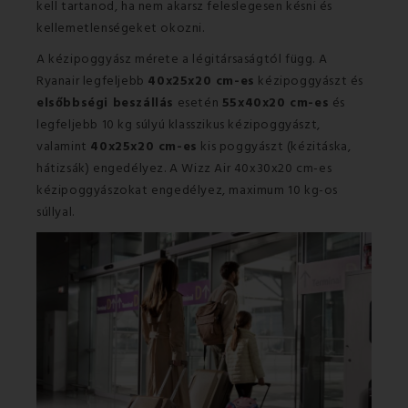
kell tartanod, ha nem akarsz feleslegesen késni és
kellemetlenségeket okozni.
A kézipoggyász mérete a légitársaságtól függ. A
Ryanair legfeljebb
40x25x20 cm-es
kézipoggyászt és
elsőbbségi beszállás
esetén
55x40x20 cm-es
és
legfeljebb 10 kg súlyú klasszikus kézipoggyászt,
valamint
40x25x20 cm-es
kis poggyászt (kézitáska,
hátizsák) engedélyez. A Wizz Air 40x30x20 cm-es
kézipoggyászokat engedélyez, maximum 10 kg-os
súllyal.