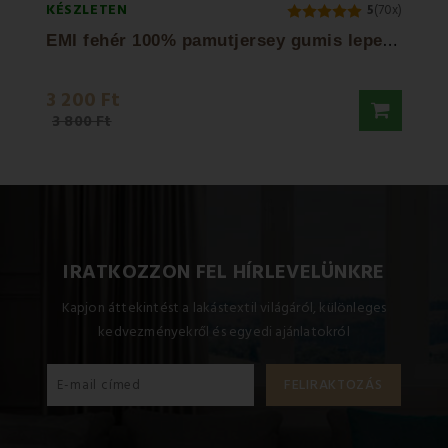
KÉSZLETEN
KÉSZL
5
(70x)
E
MI fehér 100% pamutjersey gumis lepedő
EMI 
3 200 Ft
3 20
3 800 Ft
IRATKOZZON FEL HÍRLEVELÜNKRE
Kapjon áttekintést a lakástextil világáról, különleges
kedvezményekről és egyedi ajánlatokról