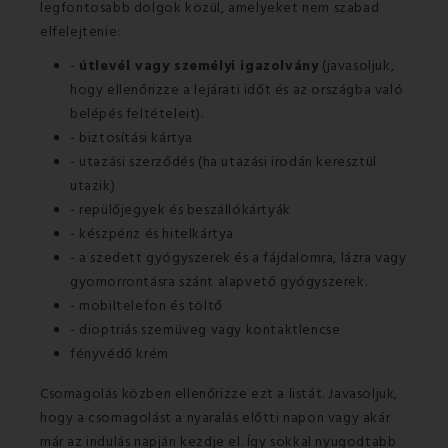
legfontosabb dolgok közül, amelyeket nem szabad
elfelejtenie:
-
útlevél vagy személyi igazolvány
(javasoljuk,
hogy ellenőrizze a lejárati időt és az országba való
belépés feltételeit).
- biztosítási kártya
- utazási szerződés (ha utazási irodán keresztül
utazik)
- repülőjegyek és beszállókártyák
- készpénz és hitelkártya
- a szedett gyógyszerek és a fájdalomra, lázra vagy
gyomorrontásra szánt alapvető gyógyszerek.
- mobiltelefon és töltő
- dioptriás szemüveg vagy kontaktlencse
fényvédő krém
Csomagolás közben ellenőrizze ezt a listát. Javasoljuk,
hogy a csomagolást a nyaralás előtti napon vagy akár
már az indulás napján kezdje el. Így sokkal nyugodtabb