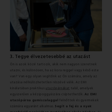
3. Tegye élvezetesebbé az utazást
Ön is azok közé tartozik, akik nem nagyon szeretnek
utazni, és különösen, ha az kora reggel vagy késő este
van? Van egy olyan segítőnk az Ön számára, amely az
utazása nélkülözhetetlen részévé válik. Az EMI
kínálatában praktikus
utazópárnákat
talál, amelyek
egyszerűen a kézipoggyászára csíptethetők.
Az EMI
utazópárna gumiszalaggal
felnőttek és gyermekek
számára egyaránt alkalmas.
Segít a fej és a nyak