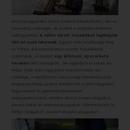
A kézipoggyászba szinte mindent bepakolhatsz, ami az
utazáshoz szükséges, de ezekre a dolgokra érdemes
odafigyelned
. A külön tárolt folyadékok legfeljebb
100 ml-esek lehetnek.
Együtt nem haladhatják meg
az 1 litert. A kozmetikumok szintén folyadéknak
számítanak, és azokat
egy átlátszó, újrazárható
tasakba
kell csomagolni
.
Ne aggódjon azonban, ha
mégis több vízre vagy plusz kozmetikumra van
szüksége, a repülőtéren a biztonsági ellenőrzés után
megvásárolhatja azokat. Kerülni kell az éles tárgyakat,
fegyvereket és gyermekmásolatokat,
munkaeszközöket, sérülést okozó tompa tárgyakat,
aeroszolokat és robbanóanyagokat, túlméretezett és
felfújt tárgyakat, valamint illegális anyagokat.