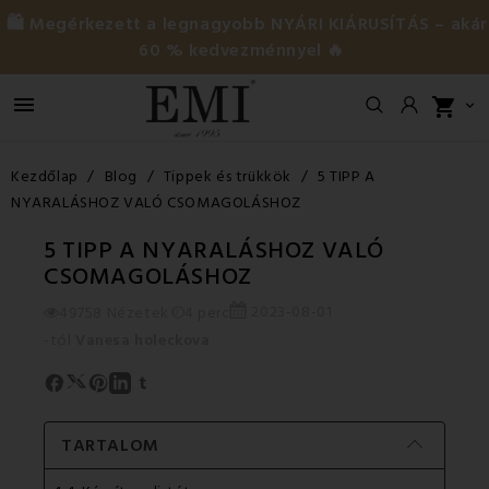
🛍️ Megérkezett a legnagyobb NYÁRI KIÁRUSÍTÁS – akár
60 % kedvezménnyel 🔥

shopping_cart

Kezdőlap
Blog
Tippek és trükkök
5 TIPP A
NYARALÁSHOZ VALÓ CSOMAGOLÁSHOZ
5 TIPP A NYARALÁSHOZ VALÓ
CSOMAGOLÁSHOZ
2023-08-01
49758 Nézetek
4 perc
-tól
Vanesa holeckova
TARTALOM