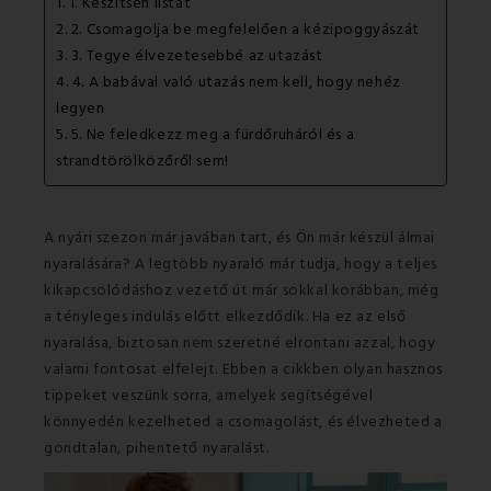
1. 1. Készítsen listát
2. 2. Csomagolja be megfelelően a kézipoggyászát
3. 3. Tegye élvezetesebbé az utazást
4. 4. A babával való utazás nem kell, hogy nehéz
legyen
5. 5. Ne feledkezz meg a fürdőruháról és a
strandtörölközőről sem!
A nyári szezon már javában tart, és Ön már készül álmai
nyaralására? A legtöbb nyaraló már tudja, hogy a teljes
kikapcsolódáshoz vezető út már sokkal korábban, még
a tényleges indulás előtt elkezdődik. Ha ez az első
nyaralása, biztosan nem szeretné elrontani azzal, hogy
valami fontosat elfelejt. Ebben a cikkben olyan hasznos
tippeket veszünk sorra, amelyek segítségével
könnyedén kezelheted a csomagolást, és élvezheted a
gondtalan, pihentető nyaralást.