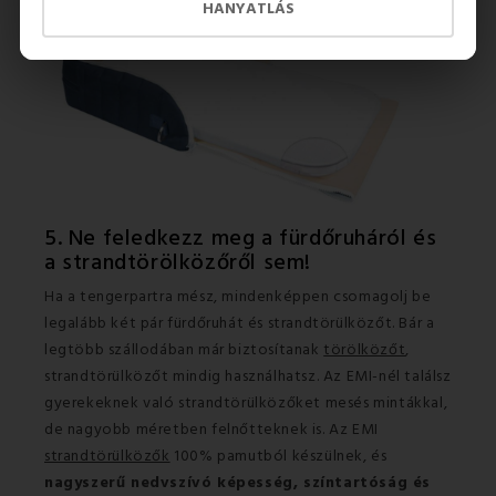
HANYATLÁS
5. Ne feledkezz meg a fürdőruháról és
a strandtörölközőről sem!
Ha a tengerpartra mész, mindenképpen csomagolj be
legalább két pár fürdőruhát és strandtörülközőt. Bár a
legtöbb szállodában már biztosítanak
törölközőt
,
strandtörülközőt mindig használhatsz. Az EMI-nél találsz
gyerekeknek való strandtörülközőket mesés mintákkal,
de nagyobb méretben felnőtteknek is. Az EMI
strandtörülközők
100% pamutból készülnek, és
nagyszerű nedvszívó képesség, színtartóság és