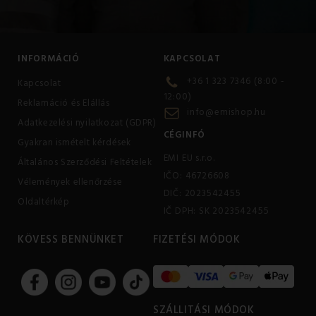
INFORMÁCIÓ
KAPCSOLAT
+36 1 323 7346 (8:00 -
Kapcsolat
12:00)
Reklamáció és Elállás
info@emishop.hu
Adatkezelési nyilatkozat (GDPR)
CÉGINFÓ
Gyakran ismételt kérdések
EMI EU s.r.o.
Általános Szerződési Feltételek
IČO: 46726608
Vélemények ellenőrzése
DIČ: 2023542455
Oldaltérkép
IČ DPH: SK 2023542455
KÖVESS BENNÜNKET
FIZETÉSI MÓDOK
SZÁLLITÁSI MÓDOK