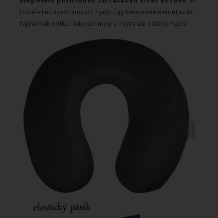
megfelelő pozícióban tartásában alvás közben
, és
tökéletes nyaktámaszt nyújt. Így kényelmetlen utazási
fájdalmak nélkül érkezik meg a nyaralási célállomásra.