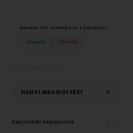
Hasznos volt számodra ez a bejegyzés?
Igen
(0)
Nem
(0)
Beküldve:
Tippek és trükkök
HAGYJ MEGJEGYZÉST
NÉV
Kapcsolódó bejegyzések