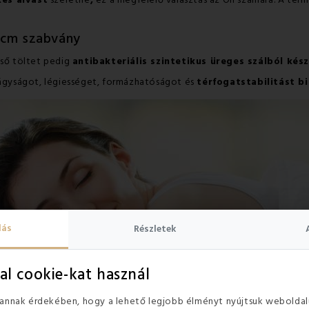
és alvást
szeretne
,
ez a megfelelő választás az Ön számára. A ter
 cm szabvány
lső töltet pedig
antibakteriális szintetikus üreges szálból kész
 lágyságot, légiességet, formázhatóságot és
térfogatstabilitást bi
lás
Részletek
al cookie-kat használ
 annak érdekében, hogy a lehető legjobb élményt nyújtsuk weboldal