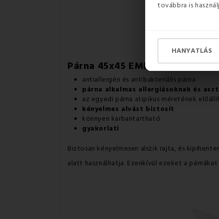
továbbra is használ
HANYATLÁS
Párna 45x45 EMI antiallergén sz
antiallergén és antibakteriális párna
párna alkalmas allergiásoknak és as
az egyedi párna atipikus méretének előáll
kényelmes alvást biztosít
könnyen karbantartható
gyakorlati
Biztosan kényelmesen alszik rajta, és kipihent
alatt használhatja. Ezenkívül ezeket a párnáka