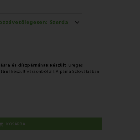
ozzávetőlegesen:
Szerda
rral történő házhozszállítás
vásra és díszpárnának készült
. Üreges
tból
készült vászonból áll. A párna Szlovákiában
KOSÁRBA
