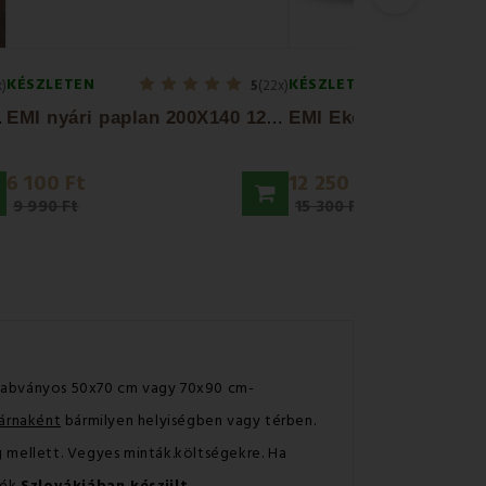
KÉSZLETEN
KÉSZLETEN
x)
5
(22x)
E
x40 cm
E
MI nyári paplan 200X140 1200g
6 100 Ft
12 250 Ft
9 990 Ft
15 300 Ft
szabványos 50x70 cm vagy 70x90 cm-
árnaként
bármilyen helyiségben vagy térben.
g mellett. Vegyes minták.költségekre. Ha