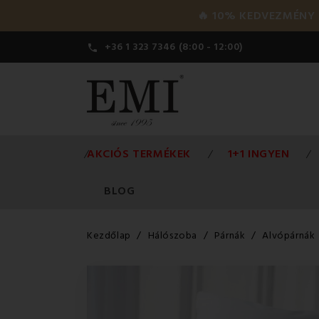
🔥 10% KEDVEZMÉNY a 
+36 1 323 7346 (8:00 - 12:00)

AKCIÓS TERMÉKEK
1+1 INGYEN
BLOG
Kezdőlap
Hálószoba
Párnák
Alvópárnák