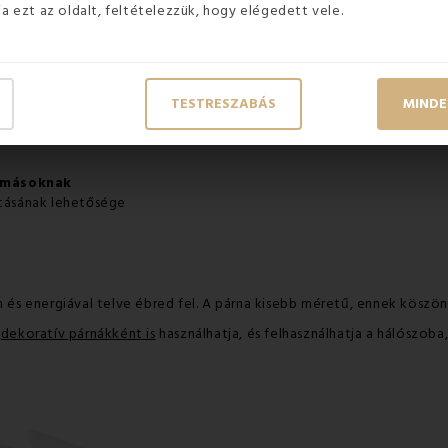
ja ezt az oldalt, feltételezzük, hogy elégedett vele.
TESTRESZABÁS
MINDE
abvány és előnyei:
ztmásoknak
ításának lehetősége
en és energiával telve ébred fel. A párna kisebb méretű, ennek kösz
t
dekoratív párnákként is
használhatja, és felhasználhatja a hálószoba,