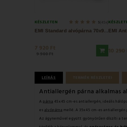
KÉSZLETEN
KÉSZLET
5
(45x)
E
MI Standard alvópárna 70x90 cm
7 920 Ft
10 290 
9 900 Ft
LEÍRÁS
TERMÉK RÉSZLETEI
Antiallergén párna alkalmas a
A
párna
45x45 cm-es antiallergén, ideális háló
es
alvópárna
mellé. A 35x45 cm-es antiallergén
Az ágyneművel együtt gyönyörűen díszíti a tere