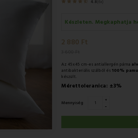
4.8
(6x)
Készleten. Megkaphatja h
Szerda 12.08
-
GLS
2 880 Ft
Csütörtök 13.08
-
Packeta futá
3 600 Ft
Az 45x45 cm-es antiallergén párna
al
antibakteriális szálból és
100% pamu
készült.
Mérettoleranica: ±3%
+
Mennyiség
-