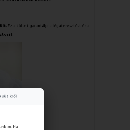
mék
Szlovákiában készült.
ült
. Ez a töltet garantálja a légáteresztést és a
ztosít
.
A sütikről
unkon. Ha