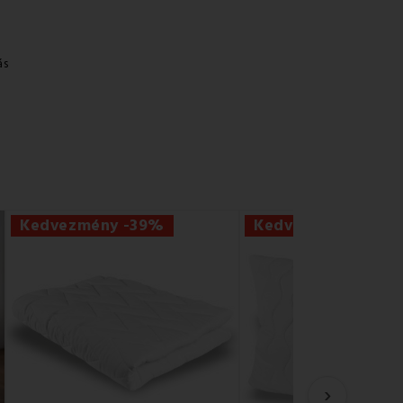
ás
Kedvezmény -39%
Kedvezmény -20%
›