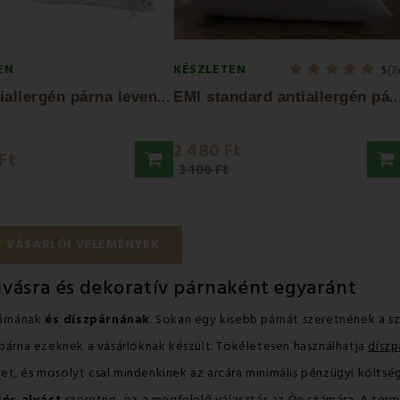
EN
KÉSZLETEN
5
(7
E
MI Antiallergén párna levendulás huzattal...
MI standard antiallergén párna 40
2 480 Ft
Ft
3 100 Ft
VÁSÁRLÓI VÉLEMÉNYEK
lvásra és dekoratív párnaként egyaránt
párnának
és díszpárnának
. Sokan egy kisebb párnát szeretnének a 
 párna ezeknek a vásárlóknak készült. Tökéletesen használhatja
díszp
t, és mosolyt csal mindenkinek az arcára minimális pénzügyi költsé