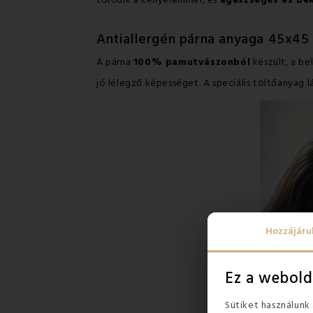
törődik a kényelemmel, és
egészséges és bék
Antiallergén párna anyaga 45x45
A párna
100% pamutvászonból
készült, a be
jó lélegző képességet. A speciális töltőanyag
Hozzájáru
Ez a webold
Sütiket használunk