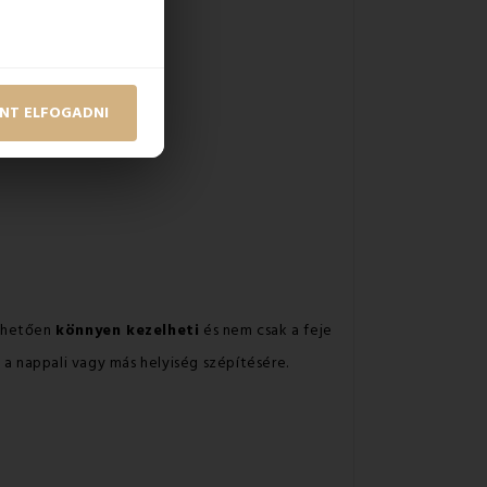
NT ELFOGADNI
önhetően
könnyen kezelheti
és nem csak a feje
 a nappali vagy más helyiség szépítésére.