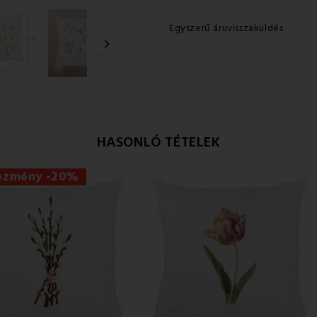
Egyszerű áruvisszaküldés

HASONLÓ TÉTELEK
ezmény -20%