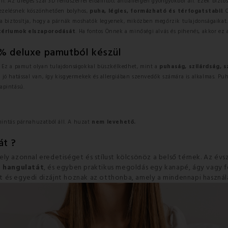
áll. Az üreges szál 3D rendszerrel előállított antiallergén gyöngyökből áll. Ezek bizto
 kezelésnek köszönhetően bolyhos,
puha, légies, formázható és térfogatstabil
. 
biztosítja, hogy a párnák moshatók legyenek, miközben megőrzik tulajdonságaikat. Az
tériumok elszaporodását
. Ha fontos Önnek a minőségi alvás és pihenés, akkor ez 
0% deluxe pamutból készül
 Ez a pamut olyan tulajdonságokkal büszkélkedhet, mint a
puhaság, szilárdság, s
 jó hatással van, így kisgyermekek és allergiában szenvedők számára is alkalmas. Pu
tapintású.
 mintás párnahuzatból áll. A huzat
nem levehető.
át ?
ely azonnal eredetiséget és stílust kölcsönöz a belső térnek. Az évs
r hangulatát
, és egyben praktikus megoldás egy kanapé, ágy vagy 
 és egyedi dizájnt hoznak az otthonba, amely a mindennapi használa