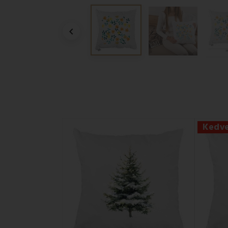

Kedv