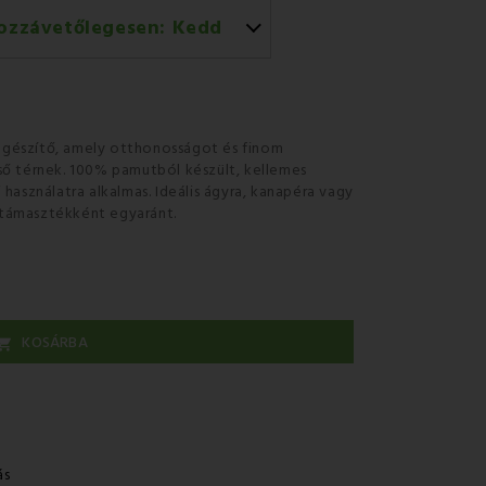
ozzávetőlegesen:
Kedd
l történő házhozszállítás
iegészítő, amely otthonosságot és finom
ső térnek.
100% pamutból készült,
kellemes
használatra alkalmas. Ideális ágyra, kanapéra vagy
támasztékként egyaránt.
KOSÁRBA

ás