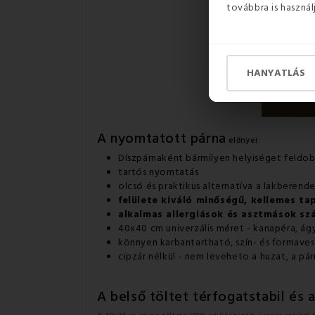
továbbra is használ
HANYATLÁS
A nyomtatott párna
előnyei:
Díszpárnaként bármilyen helyiséget feldo
tartós nyomtatás
olcsó és praktikus alternatíva a lakberend
felülete kiváló minőségű,
kellemes ta
alkalmas allergiások és asztmások sz
40x40 cm univerzális méret - kanapéra, ágyra
könnyen karbantartható, szín- és formave
cipzár nélkül - nem leveheto a huzat, a p
A belső töltet térfogatstabil és a