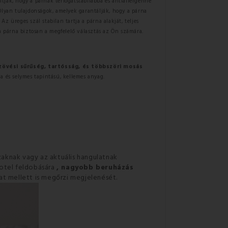
sítják, hogy a párnák térfogatstabilabbá és antiallergénné
Olyan tulajdonságok, amelyek garantálják, hogy a párna
 üreges szál stabilan tartja a párna alakját, teljes
a párna biztosan a megfelelő választás az Ön számára.
zövési sűrűség, tartósság, és többszöri mosás
ha és selymes tapintású,
kellemes anyag.
zaknak vagy az aktuális hangulatnak
fotel feldobására
, nagyobb beruházás
t mellett is megőrzi megjelenését.