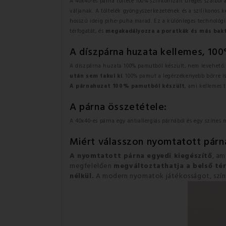
A 40x40-es párna töltete 100% szilikonizált üreges szálból 
váljanak. A töltelék gyöngyszerkezetének és a szilikonos
hosszú ideig pihe-puha marad. Ez a különleges technológia 
térfogatát, és
megakadályozza a poratkák és más bak
A díszpárna huzata kellemes, 10
A díszpárna huzata 100% pamutból készült, nem levehető.
után sem fakul ki
. 100% pamut a legérzékenyebb bőrre is
A párnahuzat
100% pamutból készült
, ami kellemes 
A párna összetétele:
A 40x40-es párna egy antiallergiás párnából és egy színes
Miért válasszon nyomtatott párn
A nyomtatott párna egyedi kiegészítő
, am
megfelelően
megváltoztathatja a belső té
nélkül.
A modern nyomatok játékosságot, színt