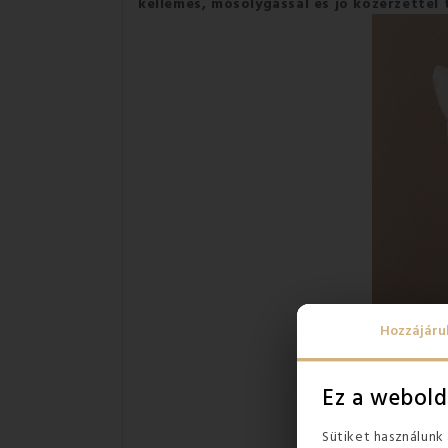
kellemes, mosolygással és jó közérzettel 
Hozzájáru
Ez a webold
Sütiket használunk