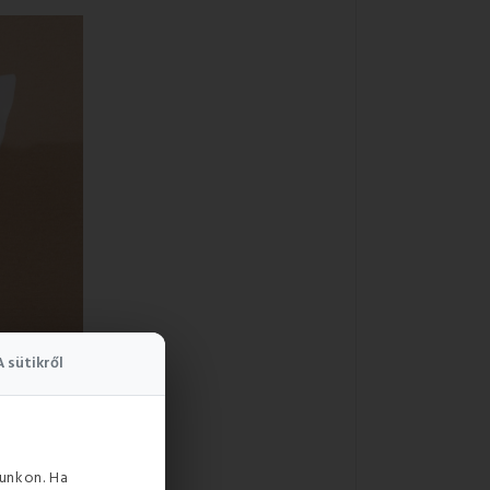
A sütikről
unkon. Ha