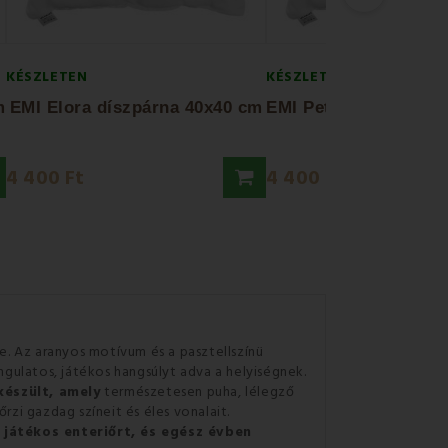
KÉSZLETEN
KÉSZLETEN
m
EMI Elora díszpárna 40x40 cm
4 400 Ft
4 400 Ft
e. Az aranyos motívum és a pasztellszínü
ulatos, játékos hangsúlyt adva a helyiségnek.
észült, amely
természetesen puha, lélegző
zi gazdag színeit és éles vonalait.
 játékos enteriőrt, és egész évben