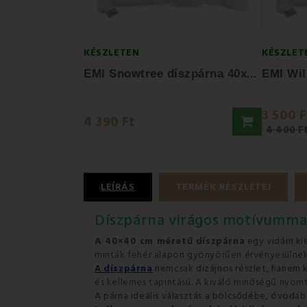
KÉSZLETEN
KÉSZLET
E
MI Snowtree díszpárna 40x40 cm
3 500 F
4 390 Ft
4 400 F
LEÍRÁS
TERMÉK RÉSZLETEI
Díszpárna virágos motívumma
A 40×40 cm méretű díszpárna
egy vidám kie
minták fehér alapon gyönyörűen érvényesülnek 
A
díszpárna
nemcsak dizájnos részlet, hanem 
és kellemes tapintású. A kiváló minőségű nyomta
A párna ideális választás a bölcsődébe, óvodá