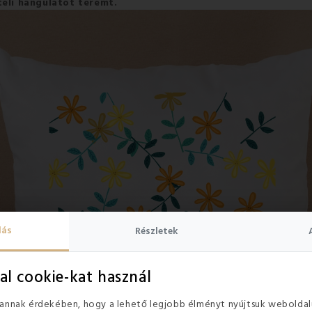
teli hangulatot teremt.
lás
Részletek
al cookie-kat használ
 annak érdekében, hogy a lehető legjobb élményt nyújtsuk weboldal