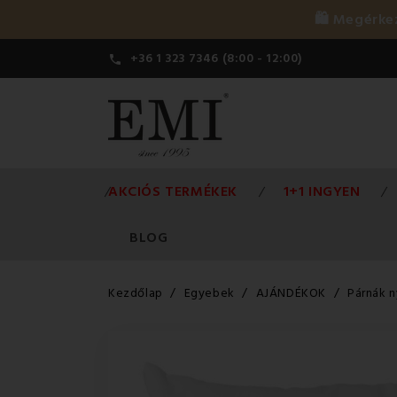
🛍️ Megérk
+36 1 323 7346 (8:00 - 12:00)

AKCIÓS TERMÉKEK
1+1 INGYEN
BLOG
Kezdőlap
Egyebek
AJÁNDÉKOK
Párnák 