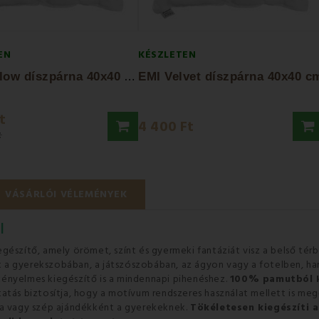
EN
KÉSZLETEN
E
MI Willow díszpárna 40x40 cm
EMI Velvet díszpárna 40x40 c
t
4 400 Ft
t
VÁSÁRLÓI VÉLEMÉNYEK
l
gészítő, amely örömet, színt és gyermeki fantáziát visz a belső térb
a gyerekszobában, a játszószobában, az ágyon vagy a fotelben, hang
kényelmes kiegészítő is a mindennapi pihenéshez.
100% pamutból k
tás biztosítja, hogy a motívum rendszeres használat mellett is megőr
ba vagy szép ajándékként a gyerekeknek.
Tökéletesen kiegészíti a