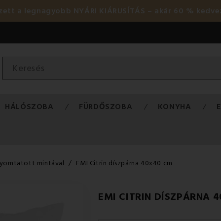
ezett a legnagyobb NYÁRI KIÁRUSÍTÁS – akár 60 % kedve
HÁLÓSZOBA
FÜRDŐSZOBA
KONYHA
nyomtatott mintával
EMI Citrin díszpárna 40x40 cm
EMI CITRIN DÍSZPÁRNA 