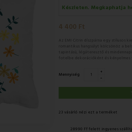
Készleten. Megkaphatja h
Kedd 11.08
-
GLS
4 400 Ft
Szerda 12.08
-
Packeta futárra
Az EMI Citrin díszpárna
egy stílusos k
romantikus hangsúlyt kölcsönöz a bel
tapintású, légáteresztő és mindennapi 
fotelbe dekorációként és kényelmes 
+
Mennyiség
-
23 vásárló nézi ezt a terméket
28990 Ff felett ingyenes szállít