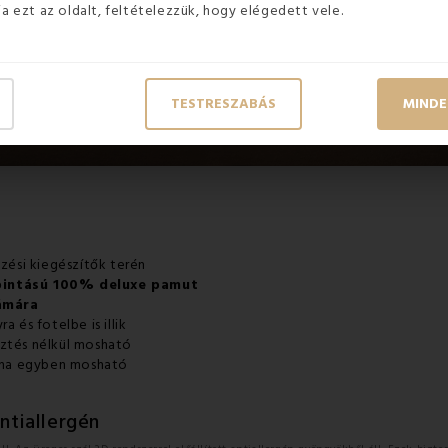
ja ezt az oldalt, feltételezzük, hogy elégedett vele.
TESTRESZABÁS
MINDE
b
ezési kiegészítők terén
pintású
100%
deluxe
pamut
ámára
 és fotelbe is illik
sztés nélkül mosható
árna egyben mosható
ntiallergén