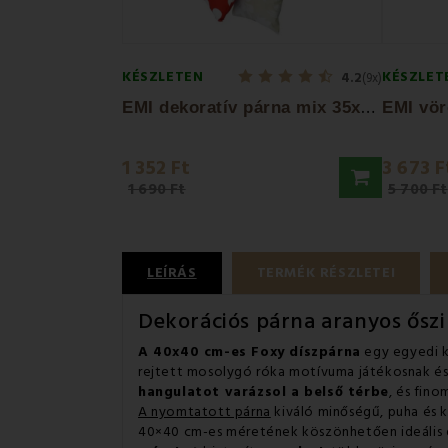
KÉSZLETEN
KÉSZLET
4.2
(9x)
E
MI dekoratív párna mix 35x45cm
1 352 Ft
3 673 F
1 690 Ft
5 700 Ft
LEÍRÁS
TERMÉK RÉSZLETEI
Dekorációs párna aranyos ősz
A 40x40 cm-es Foxy díszpárna
egy egyedi k
rejtett mosolygó róka motívuma játékosnak és 
hangulatot varázsol a belső térbe
, és fin
A nyomtatott párna
kiváló minőségű, puha és k
40×40 cm-es méretének köszönhetően ideális 