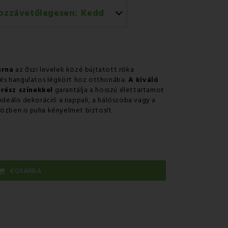
ozzávetőlegesen:
Kedd
l történő házhozszállítás
árna
az őszi levelek közé bújtatott róka
és hangulatos légkört hoz otthonába.
A kiváló
rész színekkel
garantálja a hosszú élettartamot
ideális dekoráció a nappali, a hálószoba vagy a
özben is puha kényelmet biztosít.
KOSÁRBA
