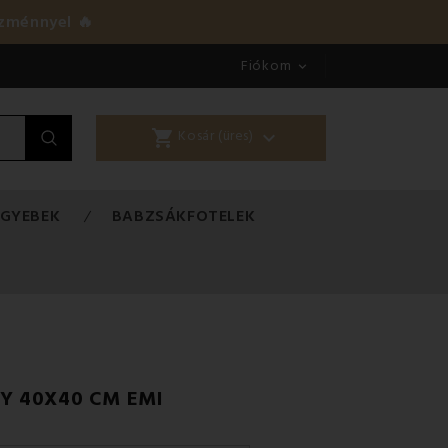
zménnyel 🔥
Fiókom

shopping_cart

Kosár (üres)
EGYEBEK
BABZSÁKFOTELEK
Y 40X40 CM EMI