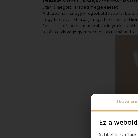
színeket
biztosít
, amelyek
többszöri mosás 
után is megőrzi eredeti megjelenését.
A díszpárnák
az egyik legsokoldalúbb lakberend
hogy kifejezze stílusát, megváltoztassa otth
Ez az őszi díszpárna nemcsak gyönyörű esztétika
barátoknak vagy gyerekeknek, akik imádni fog
Hozzájáru
Ez a webold
Sütiket használunk