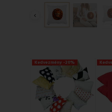

Kedvezmény -20%
Kedv