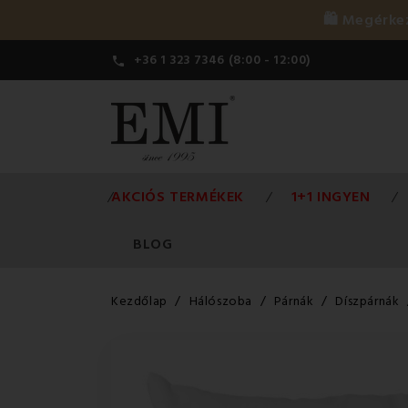
🛍️ Megérk
+36 1 323 7346 (8:00 - 12:00)

AKCIÓS TERMÉKEK
1+1 INGYEN
BLOG
Kezdőlap
Hálószoba
Párnák
Díszpárnák