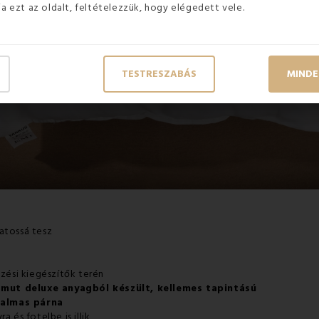
ja ezt az oldalt, feltételezzük, hogy elégedett vele.
TESTRESZABÁS
MINDE
atossá tesz
ezési kiegészítők terén
amut deluxe anyagból készült, kellemes tapintású
kalmas párna
 és fotelbe is illik