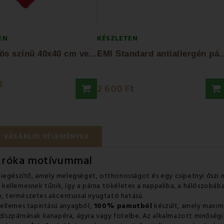
EN
KÉSZLETEN
E
MI vörös színű 40x40 cm velúr dekor párna
MI Standard antiallergén párna 
t
2 600 Ft
VÁSÁRLÓI VÉLEMÉNYEK
i róka motívummal
iegészítő, amely melegséget, otthonosságot és egy csipetnyi őszi 
kellemesnek tűnik, így a párna tökéletes a nappaliba, a hálószobába
om, természetes akcentussal nyugtató hatású.
ellemes tapintású anyagból,
100% pamutból
készült, amely maximá
díszpárnának kanapéra, ágyra vagy fotelbe. Az alkalmazott minősé