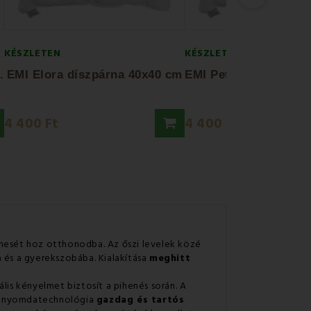
KÉSZLETEN
KÉSZLETEN
E
35 x 45 cm...
EMI Elora díszpárna 40x40 cm
4 400 Ft
4 400 Ft
mesét hoz otthonodba. Az őszi levelek közé
 és a gyerekszobába. Kialakítása
meghitt
lis kényelmet biztosít a pihenés során. A
gi nyomdatechnológia
gazdag és tartós