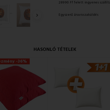
28990 Ff felett ingyenes szállít
Egyszerű áruvisszaküldés

HASONLÓ TÉTELEK
ezmény -36%