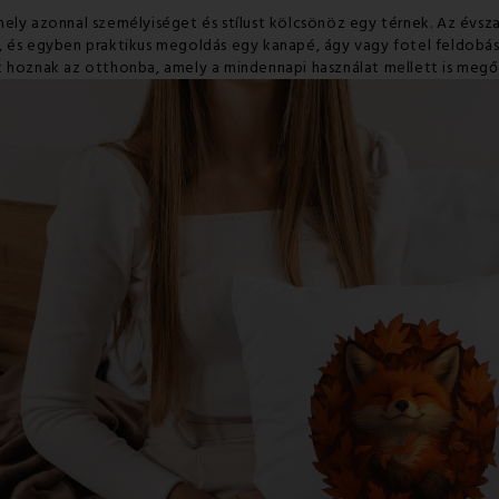
mely azonnal személyiséget és stílust kölcsönöz egy térnek. Az évs
, és egyben praktikus megoldás egy kanapé, ágy vagy fotel feldobá
t hoznak az otthonba, amely a mindennapi használat mellett is megő