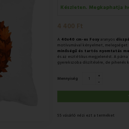
Készleten. Megkaphatja h
Kedd 11.08
-
GLS
4 400 Ft
Szerda 12.08
-
Packeta futárra
A
40x40 cm-es Foxy
aranyos
díszp
motívumával kényelmet, melegséget 
minőségű és tartós nyomtatás me
és az esztétikus megjelenést. A párna 
gyerekszoba díszítésére, de pihenés k
+
Mennyiség
-
55 vásárló nézi ezt a terméket