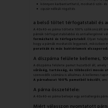
könnyen karbantartható, mosható szín- és
cipzár nélküli rögzítés
a belső töltet térfogatstabil és a
A 40x40-es párna töltete 100% szilikonizált üreg
párnák térfogatstabilabbá és antiallergénné v
formázható és térfogatstabil
. Olyan tulajd
hogy a párnák moshatók legyenek, miközben megő
poratkák és más baktériumok elszaporod
A díszpárna felülete kellemes, 1
A díszpárna felülete pamut huzatból áll, amel
sűrűség, tartósság, és többszöri mosás ut
szenvedők számára is alkalmas. A kellemes tapi
A párnahuzat
100% pamutból készült
, ami
A párna összetétele:
A 40x40-es párna belseje egy antiallergiás párn
Miért válasszon nyomtatott párn