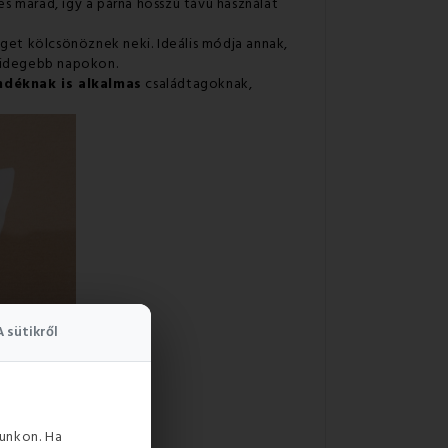
s marad, így a párna hosszú távú használat
get kölcsönöznek neki. Ideális módja annak,
 hidegebb napokon.
déknak is alkalmas
családtagoknak,
A sütikről
unkon. Ha