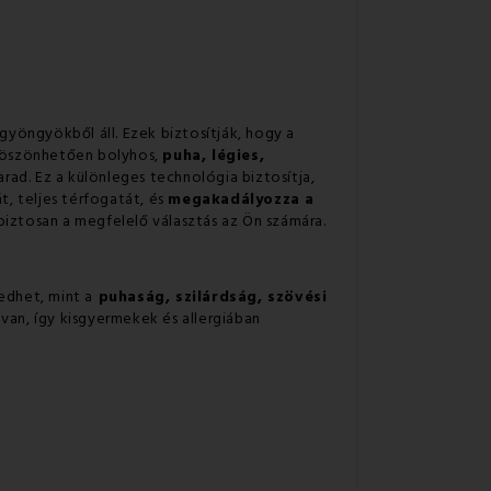
 gyöngyökből áll. Ezek biztosítják, hogy a
 köszönhetően bolyhos,
puha, légies,
rad. Ez a különleges technológia biztosítja,
t, teljes térfogatát, és
megakadályozza a
 biztosan a megfelelő választás az Ön számára.
edhet, mint a
puhaság, szilárdság, szövési
 van, így kisgyermekek és allergiában