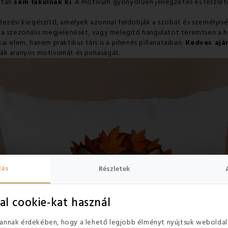
után
sem fakulnak ki
. A motívum gyönyörűen jellegzetes és részlete
ezési kiegészítő, amelyek azonnal feldobják a szobát és személyisé
ona szezonális megjelenését, vagy melegítő hangulatot teremtsen a
i elem, hanem praktikus társ is a pihenés pillanataiban.
Kedves aján
ják aranyos motívumát és puhaságát.
lás
Részletek
al cookie-kat használ
 annak érdekében, hogy a lehető legjobb élményt nyújtsuk weboldal