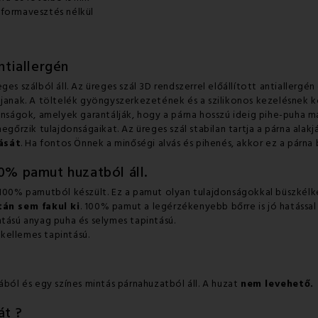
 formavesztés nélkül
ntiallergén
es szálból áll. Az üreges szál 3D rendszerrel előállított antiallergén
áljanak. A töltelék gyöngyszerkezetének és a szilikonos kezelésnek
onságok, amelyek garantálják, hogy a párna hosszú ideig pihe-puha ma
rzik tulajdonságaikat. Az üreges szál stabilan tartja a párna alakjá
ását
. Ha fontos Önnek a minőségi alvás és pihenés, akkor ez a párna
00% pamut huzatból áll.
y 100% pamutból készült. Ez a pamut olyan tulajdonságokkal büszkélk
án sem fakul ki
. 100% pamut a legérzékenyebb bőrre is jó hatással
ntású anyag puha és selymes tapintású.
 kellemes tapintású.
ából és egy színes mintás párnahuzatból áll. A huzat
nem levehető.
át ?