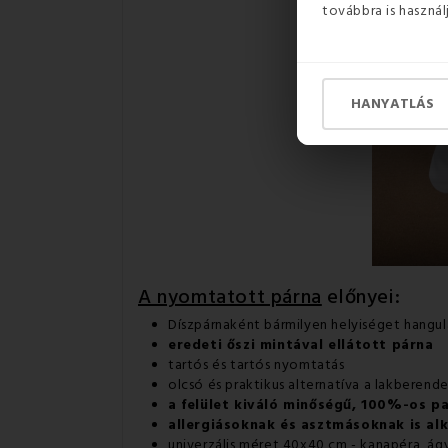
továbbra is használ
HANYATLÁS
A nyomtatott párna
előnyei:
Díszpárnaként bármilyen helyiséget hangul
eredeti őszi mintával ellátott párna
tartós és tartós nyomtatás
olcsó és praktikus alternatíva a lakberend
a felület kiváló minőségű, 100%-os p
allergiásoknak és asztmásoknak is al
univerzális méret 40x40 cm - kanapéra, ágyra