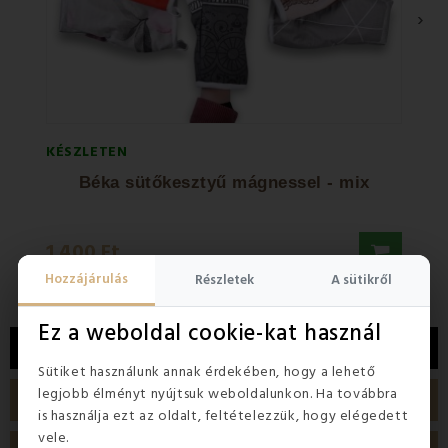
›
KÉSZLETEN
KÉSZL
Béka sütőkesztyű mágnessel - mix
1 400 Ft
1 04
Hozzájárulás
Részletek
A sütikről
Ez a weboldal cookie-kat használ
LEÍRÁS
Sütiket használunk annak érdekében, hogy a lehető
legjobb élményt nyújtsuk weboldalunkon. Ha továbbra
TERMÉK RÉSZLETEI
is használja ezt az oldalt, feltételezzük, hogy elégedett
vele.