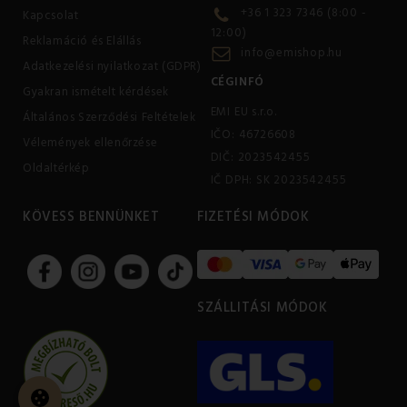
+36 1 323 7346 (8:00 -
Kapcsolat
12:00)
Reklamáció és Elállás
info@emishop.hu
Adatkezelési nyilatkozat (GDPR)
CÉGINFÓ
Gyakran ismételt kérdések
EMI EU s.r.o.
Általános Szerződési Feltételek
IČO: 46726608
Vélemények ellenőrzése
DIČ: 2023542455
Oldaltérkép
IČ DPH: SK 2023542455
KÖVESS BENNÜNKET
FIZETÉSI MÓDOK
SZÁLLITÁSI MÓDOK