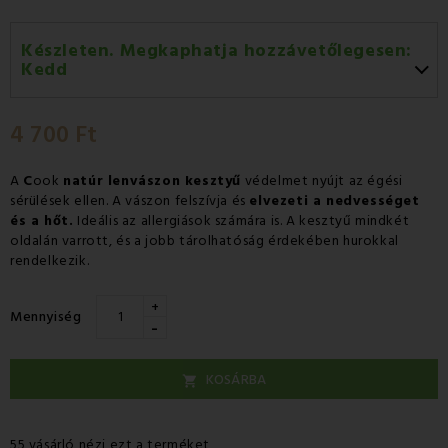
Készleten. Megkaphatja hozzávetőlegesen:
Kedd
Kedd 11.08
-
GLS
4 700 Ft
Szerda 12.08
-
Packeta futárral történő
házhozszállítás
A
C
ook
natúr lenvászon kesztyű
védelmet nyújt az égési
sérülések ellen. A vászon felszívja és
elvezeti a nedvességet
és a hőt.
Ideális az allergiások számára is. A kesztyű mindkét
oldalán varrott, és a jobb tárolhatóság érdekében hurokkal
rendelkezik.
+
Mennyiség
-
KOSÁRBA

55 vásárló nézi ezt a terméket