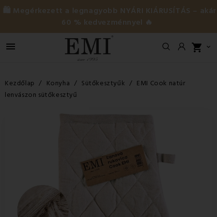
🛍️ Megérkezett a legnagyobb NYÁRI KIÁRUSÍTÁS – akár
60 % kedvezménnyel 🔥

shopping_cart

Kezdőlap
Konyha
Sütőkesztyűk
EMI Cook natúr
lenvászon sütőkesztyű