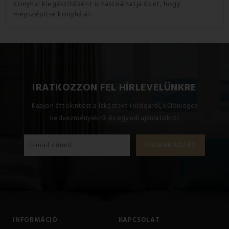
Konyhai kiegészítőként is használhatja őket, hogy
megszépítse konyháját.
IRATKOZZON FEL HÍRLEVELÜNKRE
Kapjon áttekintést a lakástextil világáról, különleges
kedvezményekről és egyedi ajánlatokról
INFORMÁCIÓ
KAPCSOLAT