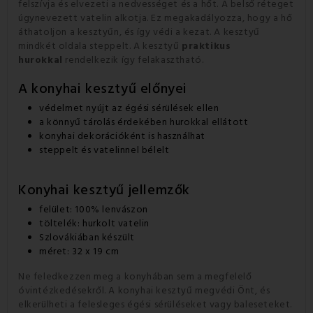
felszívja és elvezeti a nedvességet és a hőt. A belső réteget
úgynevezett vatelin alkotja. Ez megakadályozza, hogy a hő
áthatoljon a kesztyűn, és így védi a kezat. A kesztyű
mindkét oldala steppelt. A kesztyű
praktikus
hurokkal
rendelkezik így felakasztható.
A konyhai kesztyű előnyei
védelmet nyújt az égési sérülések ellen
a könnyű tárolás érdekében hurokkal ellátott
konyhai dekorációként is használhat
steppelt és vatelinnel bélelt
Konyhai kesztyű jellemzők
felület: 100% lenvászon
töltelék: hurkolt vatelin
Szlovákiában készült
méret: 32 x 19 cm
Ne feledkezzen meg a konyhában sem a megfelelő
óvintézkedésekről. A konyhai kesztyű megvédi Önt, és
elkerülheti a felesleges égési sérüléseket vagy baleseteket.