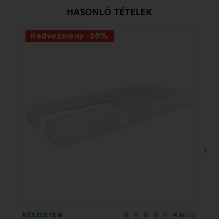
HASONLÓ TÉTELEK
Kedvezmény -30%
›
KÉSZLETEN
KÉSZL
4.6
(22x)