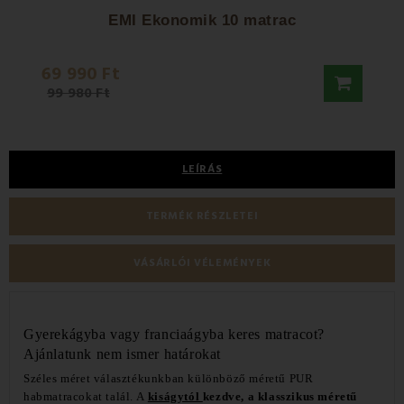
EMI Ekonomik 10 matrac
69 990 Ft
225 
99 980 Ft
LEÍRÁS
TERMÉK RÉSZLETEI
VÁSÁRLÓI VÉLEMÉNYEK
Gyerekágyba vagy franciaágyba keres matracot?
Ajánlatunk nem ismer határokat
Széles méret választékunkban különböző méretű PUR
habmatracokat talál. A
kiságytól
kezdve, a klasszikus méretű