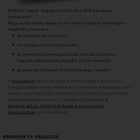
BÓNUSZ tippek: Hogyan növelhetjük a PUR hab matrac
élettartamát?
Hogy az Ekonomik matrac minél tovább nyújtson lehetőséget a
megfelelő pihenéshez:
ne terheljük túl a matracot
ne tároljuk nedves környezetben
ne használjuk kicsomagolás után azonnal a matracot,
hagyjuk stabilizálódni legalább 24 órán keresztül
gyakran szellőztessük és fordítsuk meg a terméket
A
blogunkon
összefoglaltuk a matracokkal kapcsolatos
leggyakrabban feltett kérdéseket, amelyek megválaszolása
minden
bizonnyal segít eldönteni és kiválasztani az Önnek
legmegfelelőbb matracot. Ajánljuk figyelmébe
A
leggyakrabban feltett kérdések a matracokkal
kapcsolatban
című cikkünket.
KÉRDÉSEK ÉS VÁLASZOK