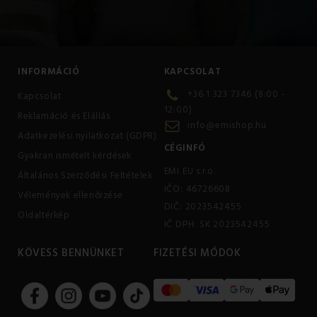
INFORMÁCIÓ
KAPCSOLAT
+36 1 323 7346 (8:00 -
Kapcsolat
12:00)
Reklamáció és Elállás
info@emishop.hu
Adatkezelési nyilatkozat (GDPR)
CÉGINFÓ
Gyakran ismételt kérdések
EMI EU s.r.o.
Általános Szerződési Feltételek
IČO: 46726608
Vélemények ellenőrzése
DIČ: 2023542455
Oldaltérkép
IČ DPH: SK 2023542455
KÖVESS BENNÜNKET
FIZETÉSI MÓDOK