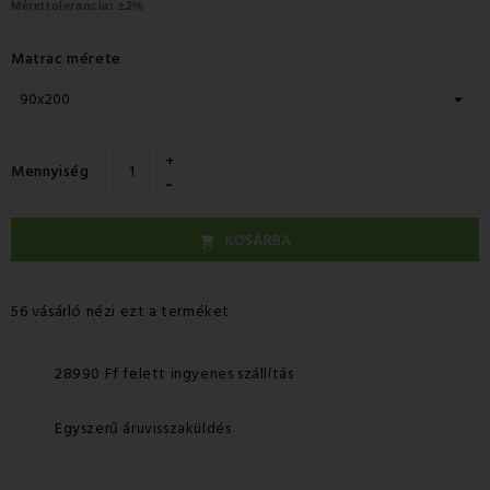
Mérettolerancia:
±2%
Matrac mérete
+
Mennyiség
-
KOSÁRBA

56 vásárló nézi ezt a terméket
28990 Ff felett ingyenes szállítás
Egyszerű áruvisszaküldés