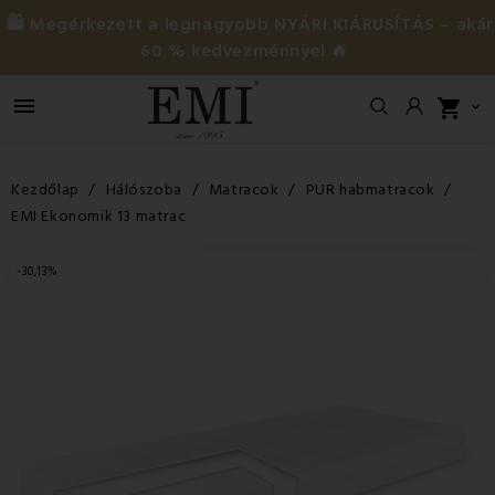
🛍️ Megérkezett a legnagyobb NYÁRI KIÁRUSÍTÁS – akár
60 % kedvezménnyel 🔥

shopping_cart

Kezdőlap
Hálószoba
Matracok
PUR habmatracok
EMI Ekonomik 13 matrac
-30,13%