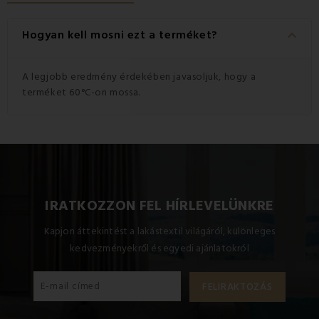
keyboard_arrow_down
Hogyan kell mosni ezt a terméket?
A legjobb eredmény érdekében javasoljuk, hogy a
terméket 60°C-on mossa.
IRATKOZZON FEL HÍRLEVELÜNKRE
Kapjon áttekintést a lakástextil világáról, különleges
kedvezményekről és egyedi ajánlatokról