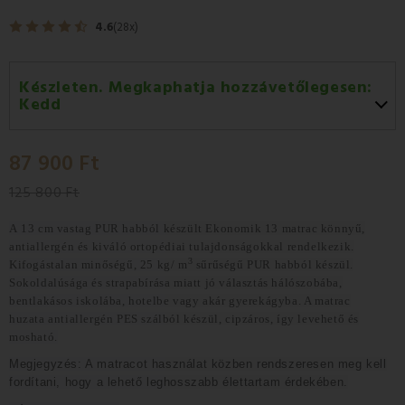
4.6
(28x)
Készleten. Megkaphatja hozzávetőlegesen:
Kedd
Kedd 11.08
-
GLS
87 900 Ft
Szerda 12.08
-
Packeta futárral történő
házhozszállítás
125 800 Ft
A
13 cm vastag PUR habból készült
Ekonomik 13 matrac könnyű,
antiallergén és
kiváló ortopédiai tulajdonságokkal
rendelkezik.
3
Kifogástalan minőségű, 25 kg/ m
sűrűségű PUR habból készül.
Sokoldalúsága és strapabírása miatt jó választás hálószobába,
bentlakásos iskolába, hotelbe vagy akár gyerekágyba. A matrac
huzata
antiallergén PES szálból készül, cipzáros, így levehető és
mosható.
Megjegyzés: A matracot használat közben rendszeresen meg kell
fordítani, hogy a lehető leghosszabb élettartam érdekében.