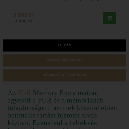
3 200 Ft
124 
3 800 Ft
177 5
LEÍRÁS
TERMÉK RÉSZLETEI
VÁSÁRLÓI VÉLEMÉNYEK
Az
EMI
Memory Extra matrac
egyesíti a PUR és a memóriahab
tulajdonságait, aminek köszönhetően
optimális tartást biztosít alvás
közben.
Ezenkívül a felfekvés