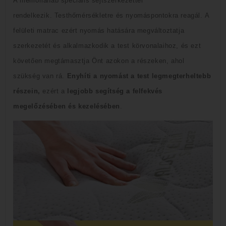
A memóriahab speciális sejtszerkezettel
rendelkezik.
Testhőmérsékletre és nyomáspontokra reagál.
A
felületi matrac ezért nyomás hatására megváltoztatja
szerkezetét és alkalmazkodik a test körvonalaihoz, és ezt
követően megtámasztja Önt azokon a részeken, ahol
szükség van rá.
Enyhíti a nyomást a test legmegterheltebb
részein,
ezért a
legjobb segítség a felfekvés
megelőzésében és kezelésében
.