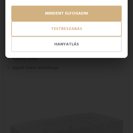
antiallergén tulajdonságokkal rendelkezik
MINDENT ELFOGADNI
ortopédiai tulajdonságokkal rendelkezik
A memóriahabot felfekvések megelőzésére és
TESTRESZABÁS
kezelésére is használják
120 kg-ig használható
HANYATLÁS
kedvező ára van
hosszú életű
egyedi méret lehetősége