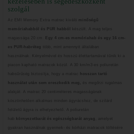
kezelésében is segédeszközként
szolgál
Az EMI M
emory Extra matrac kiváló
minőségű
memóriahabból és PUR habból
készült.
A mag teljes
magassága 20 cm.
Egy 4 cm-es memóriahab és egy 16 cm-
es PUR-habréteg
több, mint amennyit általában
használnak.
Kényelmével és hosszú élettartamával tűnik ki a
piacon kapható matracok közül.
A 30 km/m3-es poliuretán
habsűrűség biztosítja, hogy a matrac
hosszan tartó
használat után sem ereszkedik meg,
és megőrzi rugalmas
alakját.
A matrac 20 centiméteres magasságának
köszönhetően alkalmas minden ágyrácshoz, de szilárd
felületű ágyra is elhelyezhető.
A poliuretán
hab
környezetbarát és egészségbarát
anyag
, amelyet
gyakran használnak gyermek- és kórházi matracok töltésére