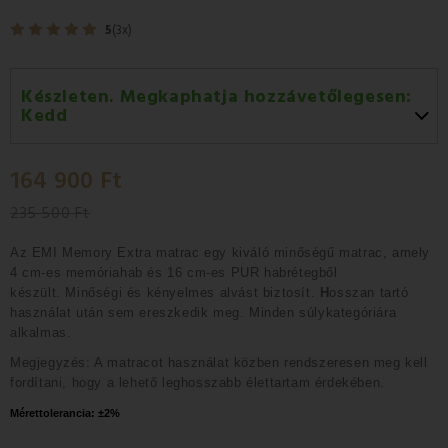
5
(3x)
Készleten. Megkaphatja hozzávetőlegesen:
Kedd
Kedd 11.08
-
GLS
164 900 Ft
Szerda 12.08
-
Packeta futárral történő
házhozszállítás
235 500 Ft
Az
EMI
Memory Extra
matrac egy kiváló minőségű
matrac, amely
4 cm-es memóriahab és 16 cm-es PUR habrétegből
készült.
Minőségi és kényelmes alvást biztosít.
H
osszan tartó
használat után sem ereszkedik meg
.
Minden súlykategóriára
alkalmas.
Megjegyzés: A matracot használat közben rendszeresen meg kell
fordítani, hogy a lehető leghosszabb élettartam érdekében.
Mérettolerancia: 
±2%