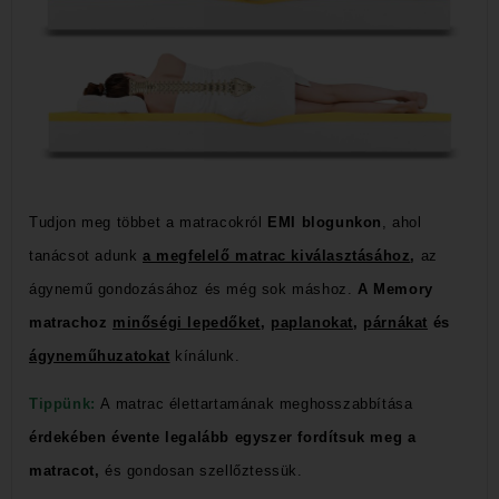
Tudjon meg többet a matracokról
EMI blogunkon
, ahol
t
anácsot adunk
a megfelelő matrac kiválasztásához
,
az
ágynemű gondozásához és még sok máshoz.
A Memory
matrachoz
minőségi lepedőket
,
paplanokat
,
párnákat
és
ágyneműhuzatokat
kínálunk
.
Tippünk:
A matrac élettartamának meghosszabbítása
érdekében évente legalább egyszer fordítsuk meg a
matracot,
és gondosan szellőztessük.