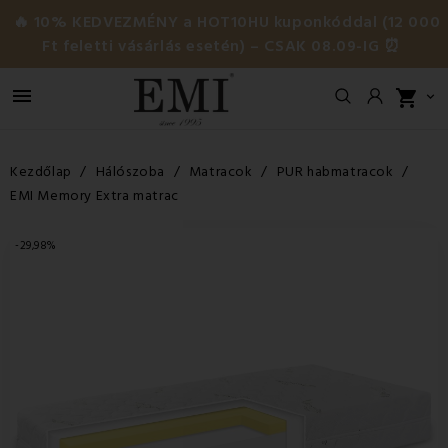
🔥 10% KEDVEZMÉNY a HOT10HU kuponkóddal (12 000
Ft feletti vásárlás esetén) – CSAK 08.09-IG ⏰

shopping_cart

Kezdőlap
Hálószoba
Matracok
PUR habmatracok
EMI Memory Extra matrac
-29,98%