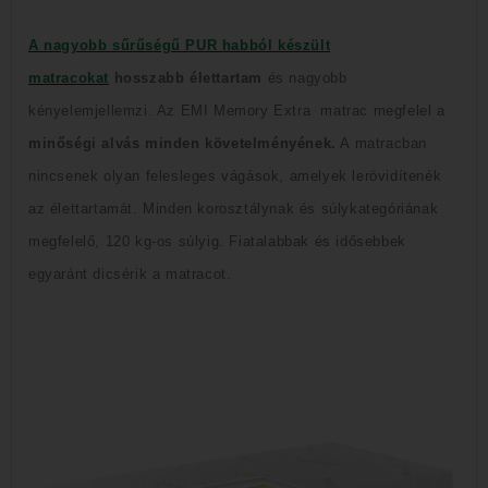
A nagyobb sűrűségű PUR habból készült
matracokat
hosszabb élettartam
és nagyobb
kényelem
jellemzi.
Az EMI
Memory Extra matrac megfelel a
minőségi alvás minden követelményének.
A matracban
nincsenek olyan felesleges vágások, amelyek lerövidítenék
az élettartamát.
Minden korosztálynak és súlykategóriának
megfelelő, 120 kg-os súlyig
.
Fiatalabbak és idősebbek
egyaránt dicsérik a matracot.