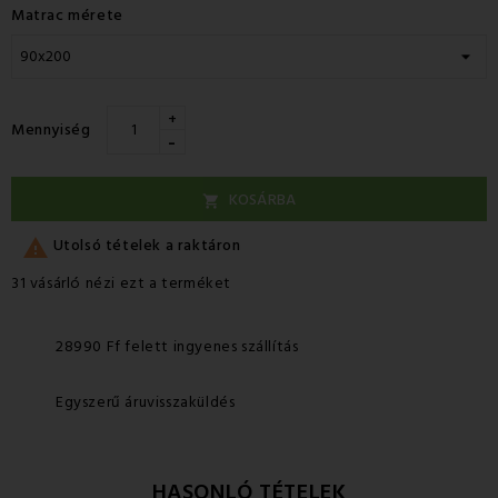
Matrac mérete
+
Mennyiség
-
KOSÁRBA


Utolsó tételek a raktáron
31 vásárló nézi ezt a terméket
28990 Ff felett ingyenes szállítás
Egyszerű áruvisszaküldés
HASONLÓ TÉTELEK