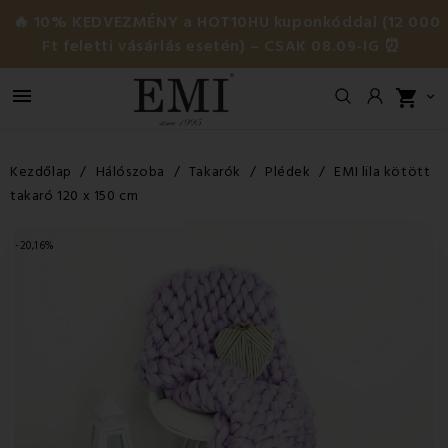
🔥 10% KEDVEZMÉNY a HOT10HU kuponkóddal (12 000
Ft feletti vásárlás esetén) – CSAK 08.09-IG ⏰

shopping_cart

Kezdőlap
Hálószoba
Takarók
Plédek
EMI lila kötött
takaró 120 x 150 cm
-20,16%