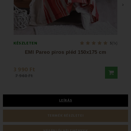
›
KÉSZLETEN
KÉSZL
5
(1x)
EMI Pareo piros pléd 150x175 cm
3 990 Ft
9 80
7 960 Ft
LEÍRÁS
TERMÉK RÉSZLETEI
VÁSÁRLÓI VÉLEMÉNYEK