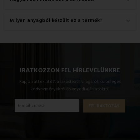
A legjobb eredmény érdekében javasoljuk, hogy a
Milyen anyagból készült ez a termék?
keyboard_arrow_down
terméket Kézi mosás-on mossa.
Ez a termék kiváló minőségű anyagból készült: 100% akril.
IRATKOZZON FEL HÍRLEVELÜNKRE
Kapjon áttekintést a lakástextil világáról, különleges
kedvezményekről és egyedi ajánlatokról