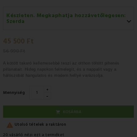
Készleten. Megkaphatja hozzávetőlegesen:
Szerda
Szerda 12.08
-
GLS
45 500 Ft
Csütörtök 13.08
-
Packeta futárral történő
házhozszállítás
56 990 Ft
A kötött takaró
kellemesebbé teszi az
otthon töltött pihenés
pillanatait
.
Hideg napokon felmelegít, és a nappalit vagy a
hálószobát
hangulatos és modern hellyé varázsolja
.
+
Mennyiség
-
KOSÁRBA


Utolsó tételek a raktáron
20 vásárló nézi ezt a terméket