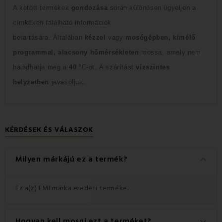
A kötött termékek
gondozása
során különösen ügyeljen a
címkéken található információk
betartására.
Általában
kézzel
vagy
mosógépben, kímélő
programmal, alacsony hőmérsékleten
mossa, amely nem
haladhatja meg a
40
°C-ot.
A szárítást
vízszintes
helyzetben
javasoljuk.
KÉRDÉSEK ÉS VÁLASZOK
keyboard_arrow_down
Milyen márkájú ez a termék?
Ez a(z) EMI márka eredeti terméke.
Hogyan kell mosni ezt a terméket?
keyboard_arrow_down