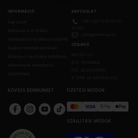
INFORMÁCIÓ
KAPCSOLAT
+36 1 323 7346 (8:00 -
Kapcsolat
12:00)
Reklamáció és Elállás
info@emishop.hu
Adatkezelési nyilatkozat (GDPR)
CÉGINFÓ
Gyakran ismételt kérdések
EMI EU s.r.o.
Általános Szerződési Feltételek
IČO: 46726608
Vélemények ellenőrzése
DIČ: 2023542455
Oldaltérkép
IČ DPH: SK 2023542455
KÖVESS BENNÜNKET
FIZETÉSI MÓDOK
SZÁLLITÁSI MÓDOK