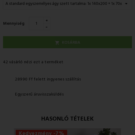
+
Mennyiség
-
KOSÁRBA

42 vásárló nézi ezt a terméket
28990 Ff felett ingyenes szállítás
Egyszerű áruvisszaküldés
HASONLÓ TÉTELEK
Kedvezmény -7%
Ke