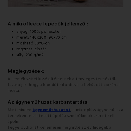
A mikrofleece lepedők jellemzői:
anyag: 100% poliészter
méret: 140x200+90x70 cm
mosható 30°C-on
rögzítés: cipzár
súly: 230 g/m2
Megjegyzések:
A termék színei kissé eltérhetnek a tényleges terméktől.
Javasoljuk, hogy a lepedőt kifordítva, a behúzott cipzárral
mossa.
Az ágyneműhuzat
karbantartása:
Mint minden
ágyneműthuzatot
, a mikroplüss ágyneműt is a
terméken feltüntetett ápolási szimbólumok szerint kell
ápolni.
Tegye otthonát kellemesen meghitté az év hidegebb