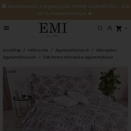
🛍️ Megérkezett a legnagyobb NYÁRI KIÁRUSÍTÁS – akár
60 % kedvezménnyel 🔥

shopping_cart

Kezdőlap
Hálószoba
Ágyneműhuzatok
Mikroplüss
ágyneműhuzatok
EMI Renna mikroplüss ágyneműhuzat
-28,96%