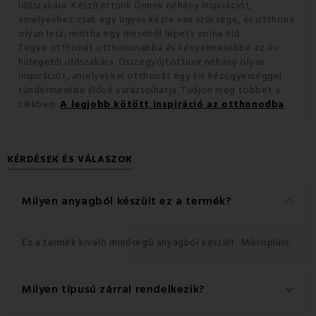
időszakára. Készítettünk Önnek néhány inspirációt,
amelyekhez csak egy ügyes kézre van szüksége, és otthona
olyan lesz, mintha egy meséből lépett volna elő.
Tegye otthonát otthonosabbá és kényelmesebbé az év
hidegebb időszakára. Összegyűjtöttünk néhány olyan
inspirációt, amelyekkel otthonát egy kis kézügyességgel
tündérmesébe illővé varázsolhatja. Tudjon meg többet a
cikkben:
A legjobb kötött inspiráció az otthonodba
KÉRDÉSEK ÉS VÁLASZOK
keyboard_arrow_down
Milyen anyagból készült ez a termék?
Ez a termék kiváló minőségű anyagból készült: Mikroplüss.
Milyen típusú zárral rendelkezik?
keyboard_arrow_down