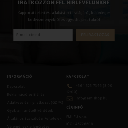
IRATKOZZON FEL HÍRLEVELÜNKRE
Kapjon áttekintést a lakástextil világáról, különleges
kedvezményekről és egyedi ajánlatokról
INFORMÁCIÓ
KAPCSOLAT
+36 1 323 7346 (8:00 -
Kapcsolat
12:00)
Reklamáció és Elállás
info@emishop.hu
Adatkezelési nyilatkozat (GDPR)
CÉGINFÓ
Gyakran ismételt kérdések
EMI EU s.r.o.
Általános Szerződési Feltételek
IČO: 46726608
Vélemények ellenőrzése