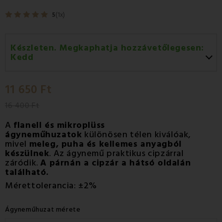
5
(1x)
Készleten. Megkaphatja hozzávetőlegesen:
Kedd
Kedd 11.08
-
GLS
11 650 Ft
Szerda 12.08
-
Packeta futárral történő
házhozszállítás
16 400 Ft
A
flanell és mikroplüss
ágyneműhuzatok
különösen télen kiválóak,
mivel
meleg, puha és kellemes anyagból
készülnek
. Az ágynemű praktikus cipzárral
záródik.
A párnán a cipzár a hátsó oldalán
található.
Mérettolerancia: ±2%
Ágyneműhuzat mérete