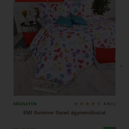
›
KÉSZLETEN
KÉSZL
4.8
(4x)
EMI Summer flanel ágyneműhuzat
EM