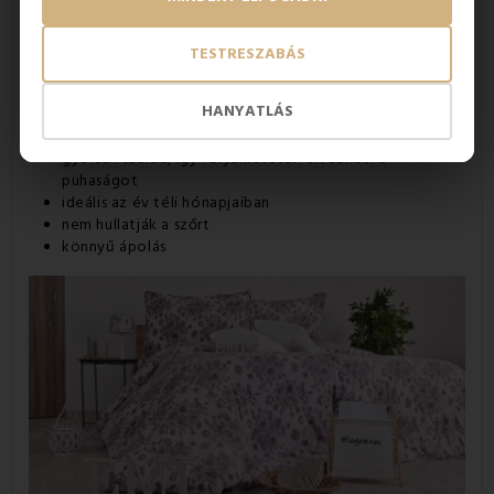
ágyneműnek
köszönhetően a
hálószobáját
és az ágyát
egy meleg kis kuckóvá varázsolhatja.
TESTRESZABÁS
A mikrofleece ágynemű előnyei
HANYATLÁS
az ágynemű rendkívül meleg
értékelni fogja egyedülálló puhaságát
gyorsan szárad, így folyamatosan élvezheti a
puhaságot
ideális az év téli hónapjaiban
nem hullatják a szőrt
könnyű ápolás