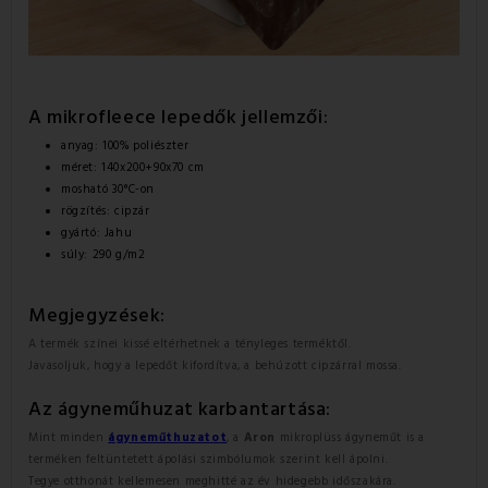
A mikrofleece lepedők jellemzői:
anyag: 100% poliészter
méret: 140x200+90x70 cm
mosható 30°C-on
rögzítés: cipzár
gyártó: Jahu
súly: 290 g/m2
Megjegyzések:
A termék színei kissé eltérhetnek a tényleges terméktől.
Javasoljuk, hogy a lepedőt kifordítva, a behúzott cipzárral mossa.
Az ágyneműhuzat
karbantartása:
Mint minden
ágyneműthuzatot
, a
Aron
mikroplüss ágyneműt is a
terméken feltüntetett ápolási szimbólumok szerint kell ápolni.
Tegye otthonát kellemesen meghitté az év hidegebb időszakára.