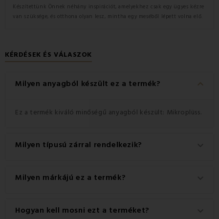
Készítettünk Önnek néhány inspirációt, amelyekhez csak egy ügyes kézre
van szüksége, és otthona olyan lesz, mintha egy meséből lépett volna elő.
KÉRDÉSEK ÉS VÁLASZOK
keyboard_arrow_down
Milyen anyagból készült ez a termék?
Ez a termék kiváló minőségű anyagból készült: Mikroplüss.
Milyen típusú zárral rendelkezik?
keyboard_arrow_down
Ez a termék praktikus Cipzár zárral rendelkezik.
Milyen márkájú ez a termék?
keyboard_arrow_down
Ez a(z) Jehu márka eredeti terméke.
Hogyan kell mosni ezt a terméket?
keyboard_arrow_down