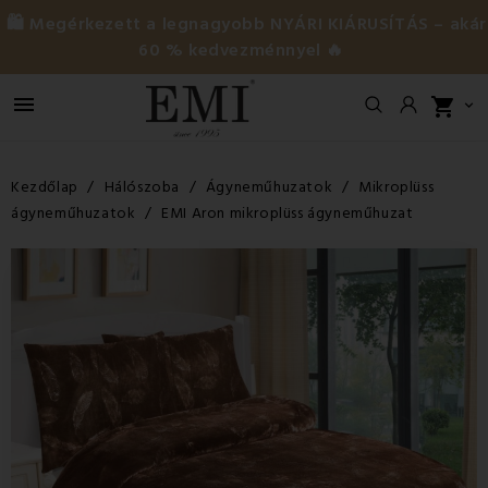
🛍️ Megérkezett a legnagyobb NYÁRI KIÁRUSÍTÁS – akár
60 % kedvezménnyel 🔥

shopping_cart

Kezdőlap
Hálószoba
Ágyneműhuzatok
Mikroplüss
ágyneműhuzatok
EMI Aron mikroplüss ágyneműhuzat