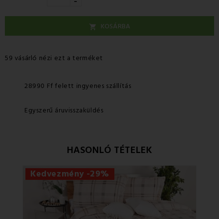
-
KOSÁRBA

59 vásárló nézi ezt a terméket
28990 Ff felett ingyenes szállítás
Egyszerű áruvisszaküldés
HASONLÓ TÉTELEK
Kedvezmény -29%
Ke