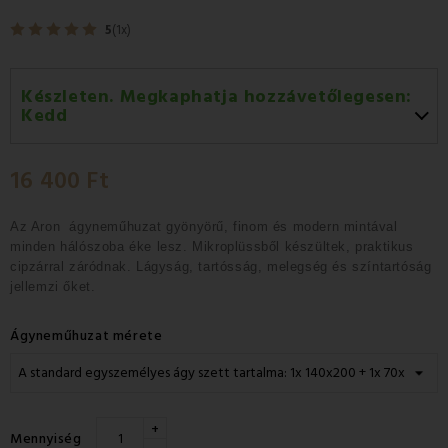
5
(1x)
Készleten. Megkaphatja hozzávetőlegesen:
Kedd
Kedd 11.08
-
GLS
16 400 Ft
Szerda 12.08
-
Packeta futárral történő
házhozszállítás
Az Aron ágyneműhuzat gyönyörű, finom és modern mintával
minden hálószoba éke lesz. Mikroplüssből készültek, praktikus
cipzárral záródnak. Lágyság, tartósság, melegség és színtartóság
jellemzi őket.
Ágyneműhuzat mérete
+
Mennyiség