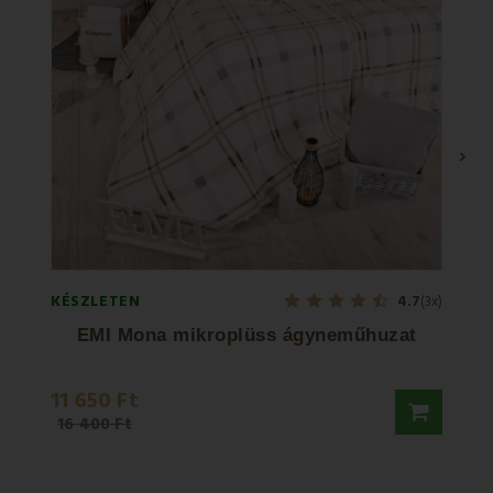
›
KÉSZLETEN
KÉSZL
4.7
(3x)
EMI Mona mikroplüss ágyneműhuzat
EMI
11 650 Ft
11 65
16 400 Ft
16 40