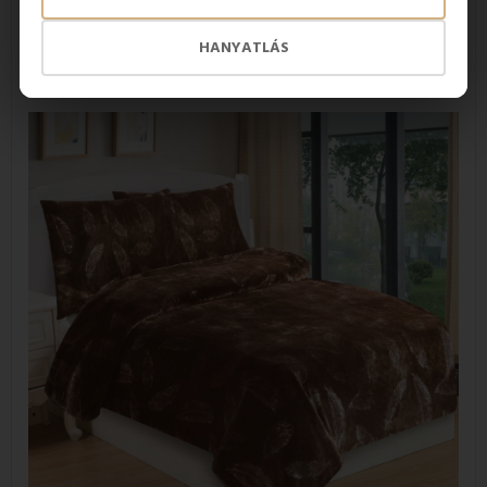
gyorsan szárad, így folyamatosan élvezheti a puhaságot
ideális az év téli hónapjaiban
HANYATLÁS
nem hullatják a szőrt
könnyű ápolás