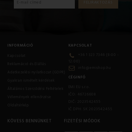
INFORMÁCIÓ
KAPCSOLAT
+36 1 323 7346 (8:00 -
Kapcsolat
12:00)
Reklamáció és Elállás
info@emishop.hu
Adatkezelési nyilatkozat (GDPR)
CÉGINFÓ
Gyakran ismételt kérdések
EMI EU s.r.o.
Általános Szerződési Feltételek
IČO: 46726608
Vélemények ellenőrzése
DIČ: 2023542455
Oldaltérkép
IČ DPH: SK 2023542455
KÖVESS BENNÜNKET
FIZETÉSI MÓDOK