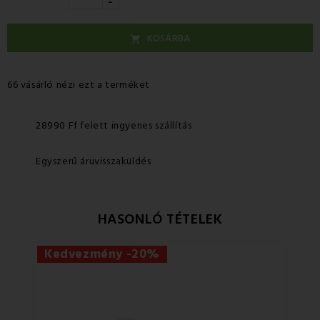
-
KOSÁRBA

66 vásárló nézi ezt a terméket
28990 Ff felett ingyenes szállítás
Egyszerű áruvisszaküldés
HASONLÓ TÉTELEK
Kedvezmény -20%
Ke