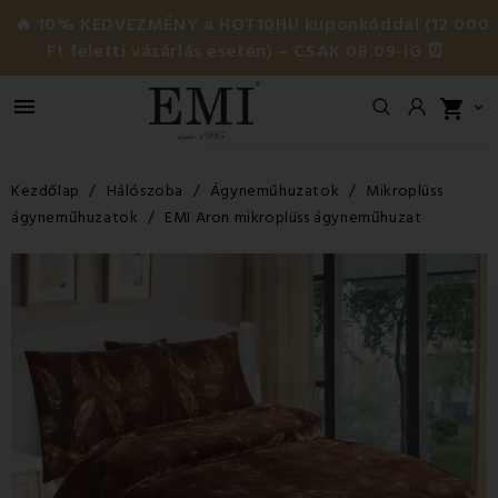
🔥 10% KEDVEZMÉNY a HOT10HU kuponkóddal (12 000
Ft feletti vásárlás esetén) – CSAK 08.09-IG ⏰

shopping_cart

Kezdőlap
Hálószoba
Ágyneműhuzatok
Mikroplüss
ágyneműhuzatok
EMI Aron mikroplüss ágyneműhuzat