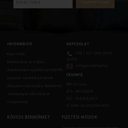
INFORMÁCIÓ
KAPCSOLAT
+36 1 323 7346 (8:00 -
Kapcsolat
12:00)
Reklamáció és Elállás
info@emishop.hu
Adatkezelési nyilatkozat (GDPR)
CÉGINFÓ
Gyakran ismételt kérdések
EMI EU s.r.o.
Általános Szerződési Feltételek
IČO: 46726608
Vélemények ellenőrzése
DIČ: 2023542455
Oldaltérkép
IČ DPH: SK 2023542455
KÖVESS BENNÜNKET
FIZETÉSI MÓDOK