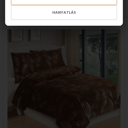
gyorsan szárad, így folyamatosan élvezheti a puhaságot
ideális az év téli hónapjaiban
HANYATLÁS
nem hullatják a szőrt
könnyű ápolás