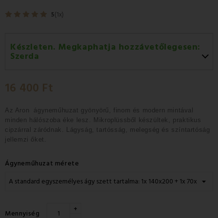
5
(1x)
Készleten. Megkaphatja hozzávetőlegesen:
Szerda
Szerda 12.08
-
GLS
16 400 Ft
Csütörtök 13.08
-
Packeta futárral történő
házhozszállítás
Az Aron ágyneműhuzat gyönyörű, finom és modern mintával
minden hálószoba éke lesz. Mikroplüssből készültek, praktikus
cipzárral záródnak. Lágyság, tartósság, melegség és színtartóság
jellemzi őket.
Ágyneműhuzat mérete
+
Mennyiség