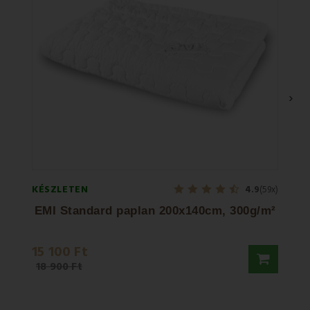
›
KÉSZLETEN
KÉSZL
4.9
(59x)
EMI Standard paplan 200x140cm, 300g/m²
EM
15 100 Ft
11 65
18 900 Ft
16 40