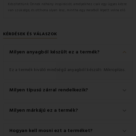
Készítettünk Önnek néhány inspirációt, amelyekhez csak egy ügyes kézre
van szüksége, és otthona olyan lesz, mintha egy meséből lépett volna elő.
KÉRDÉSEK ÉS VÁLASZOK
keyboard_arrow_down
Milyen anyagból készült ez a termék?
Ez a termék kiváló minőségű anyagból készült: Mikroplüss.
Milyen típusú zárral rendelkezik?
keyboard_arrow_down
Ez a termék praktikus Cipzár zárral rendelkezik.
Milyen márkájú ez a termék?
keyboard_arrow_down
Ez a(z) Jehu márka eredeti terméke.
Hogyan kell mosni ezt a terméket?
keyboard_arrow_down