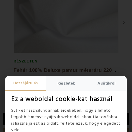
›
KÉSZLETEN
KÉSZL
F
ehér 100% Deluxe pamut méteráru 220 cm
Hozzájárulás
Részletek
A sütikről
2 600 Ft
2 100
Ez a weboldal cookie-kat használ
Sütiket használunk annak érdekében, hogy a lehető
legjobb élményt nyújtsuk weboldalunkon. Ha továbbra
LEÍRÁS
is használja ezt az oldalt, feltételezzük, hogy elégedett
vele.