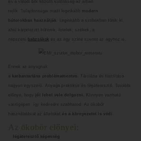
és a valódi bőr közötti különbség az árban
rejlik.
Tulajdonságai miatt leginkább
modern
bútorokban
használják
.
Leginkább a szobákban tűnik ki,
ahol kárpitozott bútorok, fotelek, székek, a
népszerű
babzsákok
és az ágy színe szerint az ágyhoz is.
Ennek az anyagnak
a
karbantartása
problémamentes.
Tárolása és tisztítása
nagyon egyszerű.
Anyaga praktikus és légáteresztő.
További
előnye, hogy
jól lehet vele dolgozni.
Könnyen varrható
varrógépen, így kedvedre szabhatod.
Az ökobőr
használatával
az állatokat
és a környezetet is védi
.
Az ökobőr előnyei:
légáteresztő képesség