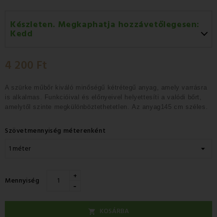
Készleten. Megkaphatja hozzávetőlegesen:
Kedd
Kedd 11.08
-
GLS
4 200 Ft
Szerda 12.08
-
Packeta futárral történő
házhozszállítás
A szürke műbőr kiváló
minőségű
kétrétegű anyag, amely varrásra
is alkalmas
.
Funkcióival és előnyeivel
helyettesíti a valódi bőrt
,
amelytől szinte megkülönböztethetetlen.
Az anyag145 cm széles.
Szövetmennyiség méterenként
+
Mennyiség
-
KOSÁRBA
