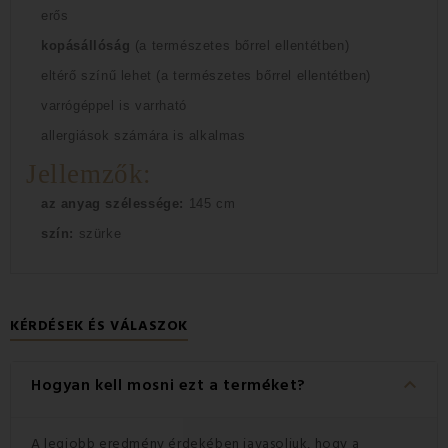
erős
kopásállóság
(a természetes bőrrel ellentétben)
eltérő színű lehet (a természetes bőrrel ellentétben)
varrógéppel is varrható
allergiások számára is alkalmas
Jellemzők:
az anyag szélessége:
145 cm
szín:
szürke
KÉRDÉSEK ÉS VÁLASZOK
keyboard_arrow_down
Hogyan kell mosni ezt a terméket?
A legjobb eredmény érdekében javasoljuk, hogy a