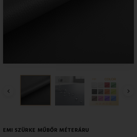


EMI SZÜRKE MŰBŐR MÉTERÁRU