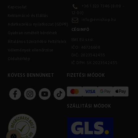
+36 1 323 7346 (8:00 -
Kapcsolat
12:00)
Reklamáció és Elállás
info@emishop.hu
Adatkezelési nyilatkozat (GDPR)
CÉGINFÓ
Gyakran ismételt kérdések
EMI EU s.r.o.
Általános Szerződési Feltételek
IČO: 46726608
Vélemények ellenőrzése
DIČ: 2023542455
Oldaltérkép
IČ DPH: SK 2023542455
KÖVESS BENNÜNKET
FIZETÉSI MÓDOK
SZÁLLITÁSI MÓDOK