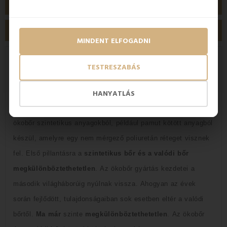
TERMÉK RÉSZLETEI
VÁSÁRLÓI VÉLEMÉNYEK
MINDENT ELFOGADNI
Szintetikus bőr, amely
a valódi bőrt
TESTRESZABÁS
helyettesíti
HANYATLÁS
A műbőr azaz ekobőr egy
olyan textilszövet, amely
funkcióival és előnyeivel
helyettesíti a valódi bőrt
.
Az
ökobőr szintetikus anyagokból, például pamut kötött anyagból
készül, amelyre egy nem mérgező poliuretán réteget visznek
fel.
Első pillantásra a
szintetikus bőr és a valódi bőr
megkülönböztethetetlen
.
Az ökobőr gyártás kezdetei a
második világháborúig nyúlnak vissza.
Ahogyan az évek
során fejlődött, tulajdonságaiban sok esetben eltér a valódi
bőrtől.
Ma már
szinte
megkülönböztethetetlen
.
Az ökobőr