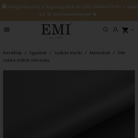
🛍️ Megérkezett a legnagyobb NYÁRI KIÁRUSÍTÁS – akár
60 % kedvezménnyel 🔥

shopping_cart

Kezdőlap
Egyebek
Szabás-Varrás
Méteráruk
EMI
szürke műbőr méteráru