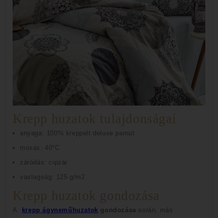
Krepp huzatok tulajdonságai
anyaga: 100% kreppelt deluxe pamut
mosás: 40°C
záródás: cipzár
vastagság: 125 g/m2
Krepp huzatok gondozása
A
krepp ágyneműhuzatok
gondozása
során, más