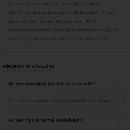
textiltermékekhez hasonlóan, javasoljuk
a címkén
található
szimbólumok és utasítások betartását.
A krepp
ágyneműhuzatok mosása általában
max.
40 °C
hőmérsékleten történik
.
Mosógépbe kifordítva
tegyük be
őket,
hogy minél tovább megőrizze szép élénk színét..
KÉRDÉSEK ÉS VÁLASZOK
keyboard_arrow_down
Milyen anyagból készült ez a termék?
Ez a termék kiváló minőségű anyagból készült: Krepp.
Milyen típusú zárral rendelkezik?
keyboard_arrow_down