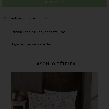
KOSÁRBA

52 vásárló nézi ezt a terméket
28990 Ff felett ingyenes szállítás
Egyszerű áruvisszaküldés
HASONLÓ TÉTELEK
Ke