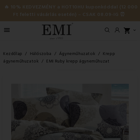
🔥 10% KEDVEZMÉNY a HOT10HU kuponkóddal (12 000
Ft feletti vásárlás esetén) – CSAK 08.09-IG ⏰

shopping_cart

Kezdőlap
Hálószoba
Ágyneműhuzatok
Krepp
ágyneműhuzatok
EMI Ruby krepp ágyneműhuzat