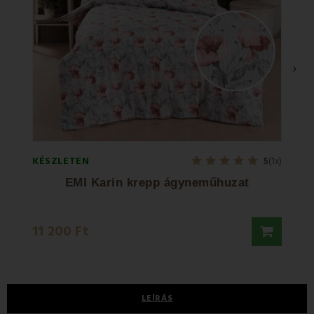
›
KÉSZLETEN
KÉSZL
5
(1x)
EMI Karin krepp ágyneműhuzat
EMI 
10 0
11 200 Ft
12 50
LEÍRÁS