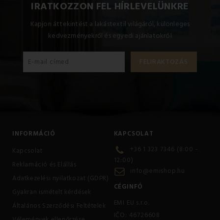
IRATKOZZON FEL HÍRLEVELÜNKRE
Kapjon áttekintést a lakástextil világáról, különleges
kedvezményekről és egyedi ajánlatokról
INFORMÁCIÓ
KAPCSOLAT
+36 1 323 7346 (8:00 -
Kapcsolat
12:00)
Reklamáció és Elállás
info@emishop.hu
Adatkezelési nyilatkozat (GDPR)
CÉGINFÓ
Gyakran ismételt kérdések
EMI EU s.r.o.
Általános Szerződési Feltételek
IČO: 46726608
Vélemények ellenőrzése