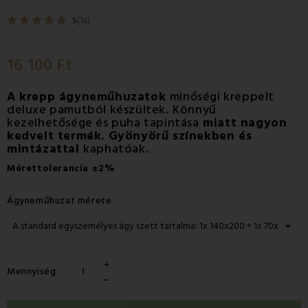
5
(1x)
16 100 Ft
A krepp ágyneműhuzatok
minőségi kreppelt
deluxe pamutból készültek
.
Könnyű
kezelhetősége és puha tapintása
miatt nagyon
kedvelt termék. Gyönyörű színekben és
mintázattal
kaphatóak
.
Mérettolerancia
±2%
Ágyneműhuzat mérete
+
Mennyiség
-