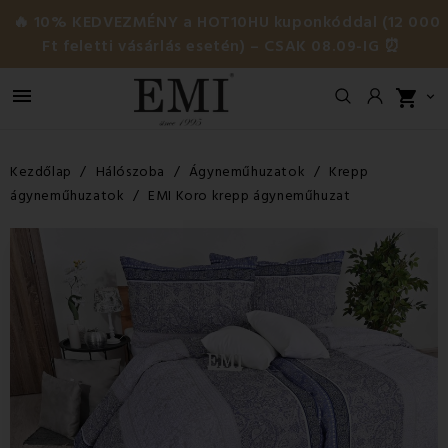
🔥 10% KEDVEZMÉNY a HOT10HU kuponkóddal (12 000
Ft feletti vásárlás esetén) – CSAK 08.09-IG ⏰

shopping_cart

Kezdőlap
Hálószoba
Ágyneműhuzatok
Krepp
ágyneműhuzatok
EMI Koro krepp ágyneműhuzat