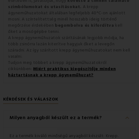
esetében is, javasoljuk, hogy
kövesse a címkén található
szimbólumokat és utasításokat.
A krepp
ágyneműhuzatokat általában legfeljebb 40°C-on ajánlott
mosni. A színtelítettség minél hosszabb ideig történő
megőrzése érdekében
begombolva és kifordítva
kell
őket a mosógépbe tenni.
A krepp ágyneműhuzatok szárításának legjobb módja, ha
több zsinórra lazán kiterítve hagyjuk őket a levegőn
száradni. Az így szárított krepp ágyneműhuzatokat nem kell
vasalni.
Tudjon meg többet a krepp ágyneműhuzatokról
cikkünkben:
Miért praktikus kiegészítője minden
háztartásnak a krepp ágyneműhuzat?
KÉRDÉSEK ÉS VÁLASZOK
keyboard_arrow_down
Milyen anyagból készült ez a termék?
Ez a termék kiváló minőségű anyagból készült: Krepp.