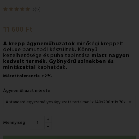
5
(1x)
11 600 Ft
A krepp ágyneműhuzatok
minőségi kreppelt
deluxe pamutból készültek
.
Könnyű
kezelhetősége és puha tapintása
miatt nagyon
kedvelt termék. Gyönyörű színekben és
mintázattal
kaphatóak
.
Mérettolerancia
±2%
Ágyneműhuzat mérete
+
Mennyiség
-