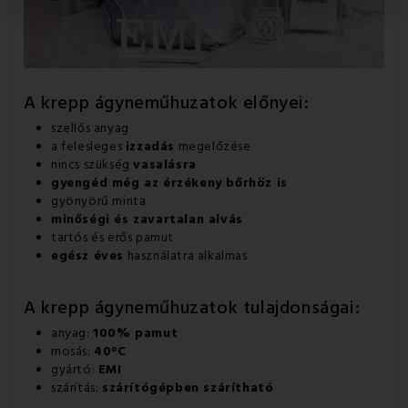
A krepp ágyneműhuzatok előnyei:
szellős anyag
a felesleges
izzadás
megelőzése
nincs szükség
vasalásra
gyengéd még az érzékeny bőrhöz is
gyönyörű minta
minőségi és zavartalan alvás
tartós és erős pamut
egész éves
használatra alkalmas
A krepp ágyneműhuzatok tulajdonságai:
anyag:
100% pamut
mosás:
40°C
gyártó:
EMI
szárítás:
szárítógépben szárítható