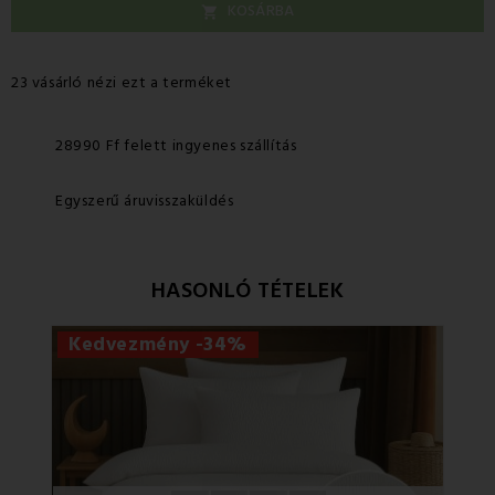
KOSÁRBA

23 vásárló nézi ezt a terméket
28990 Ff felett ingyenes szállítás
Egyszerű áruvisszaküldés
HASONLÓ TÉTELEK
Kedvezmény -34%