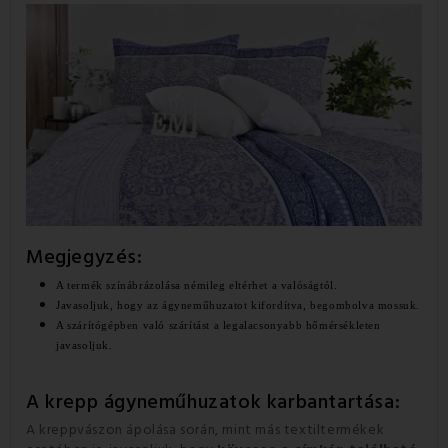
Megjegyzés:
A termék színábrázolása némileg eltérhet a valóságtól.
Javasoljuk, hogy az ágyneműhuzatot kifordítva, begombolva mossuk.
A szárítógépben való szárítást a legalacsonyabb hőmérsékleten
javasoljuk.
A krepp ágyneműhuzatok karbantartása:
A kreppvászon ápolása során, mint más textiltermékek