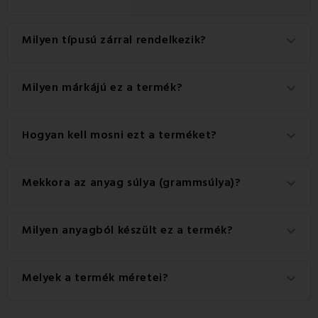
Milyen típusú zárral rendelkezik?
keyboard_arrow_down
Ez a termék praktikus Gombok zárral rendelkezik.
Milyen márkájú ez a termék?
keyboard_arrow_down
Ez a(z) EMI márka eredeti terméke.
Hogyan kell mosni ezt a terméket?
keyboard_arrow_down
A legjobb eredmény érdekében javasoljuk, hogy a
Mekkora az anyag súlya (grammsúlya)?
keyboard_arrow_down
terméket 40°C-on mossa.
A termékhez használt anyag súlya 140 g/m2.
Milyen anyagból készült ez a termék?
keyboard_arrow_down
Ez a termék kiváló minőségű anyagból készült: 100%
Melyek a termék méretei?
keyboard_arrow_down
pamut.