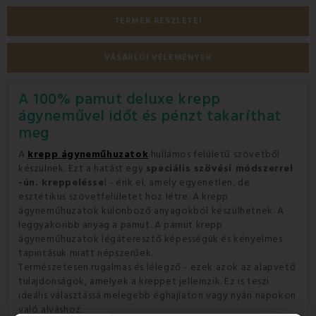
TERMÉK RÉSZLETEI
VÁSÁRLÓI VÉLEMÉNYEK
A 100% pamut deluxe krepp
ágyneművel időt és pénzt takaríthat
meg
A
krepp ágyneműhuzatok
hullámos felületű szövetből
készülnek. Ezt a hatást egy
speciális szövési módszerrel
-ún. kreppelésse
l - érik el, amely egyenetlen, de
esztétikus szövetfelületet hoz létre. A krepp
ágyneműhuzatok különböző anyagokból készülhetnek. A
leggyakoribb anyag a pamut. A pamut krepp
ágyneműhuzatok légáteresztő képességük és kényelmes
tapintásuk miatt népszerűek.
Természetesen rugalmas és lélegző - ezek azok az alapvető
tulajdonságok, amelyek a kreppet jellemzik. Ez is teszi
ideális választássá melegebb éghajlaton vagy nyári napokon
való alváshoz.