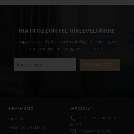
A termékhez elérhető méretek: A standard egyszemélyes
ágy szett tartalma: 1x 140x200 + 1x 70x90.
IRATKOZZON FEL HÍRLEVELÜNKRE
Kapjon áttekintést a lakástextil világáról, különleges
kedvezményekről és egyedi ajánlatokról
INFORMÁCIÓ
KAPCSOLAT
+36 1 323 7346 (8:00 -
Kapcsolat
12:00)
Reklamáció és Elállás
info@emishop.hu