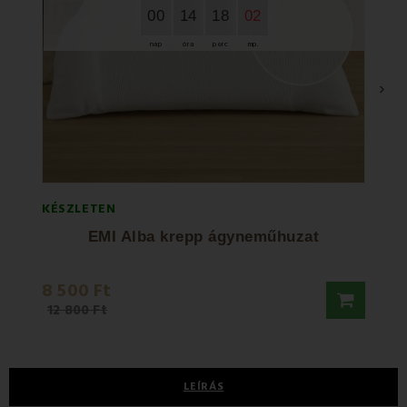
00
14
18
01
nap
óra
perc
mp.
›
KÉSZLETEN
KÉSZL
EMI Alba krepp ágyneműhuzat
8 500 Ft
12 8
12 800 Ft
LEÍRÁS