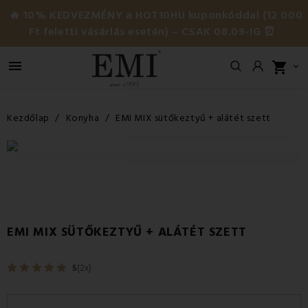
🔥 10% KEDVEZMÉNY a HOT10HU kuponkóddal (12 000
Ft feletti vásárlás esetén) – CSAK 08.09-IG ⏰

shopping_cart

Kezdőlap
Konyha
EMI MIX sütőkeztyű + alátét szett
EMI MIX SÜTŐKEZTYŰ + ALÁTÉT SZETT
5
(2x)