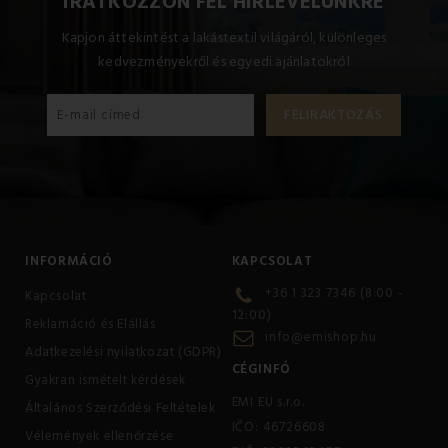
IRATKOZZON FEL HÍRLEVELÜNKRE
Kapjon áttekintést a lakástextil világáról, különleges
kedvezményekről és egyedi ajánlatokról
INFORMÁCIÓ
KAPCSOLAT
+36 1 323 7346 (8:00 -
Kapcsolat
12:00)
Reklamáció és Elállás
info@emishop.hu
Adatkezelési nyilatkozat (GDPR)
CÉGINFÓ
Gyakran ismételt kérdések
EMI EU s.r.o.
Általános Szerződési Feltételek
IČO: 46726608
Vélemények ellenőrzése