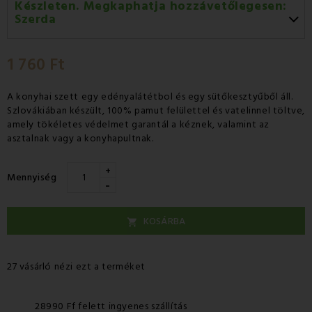
Készleten. Megkaphatja hozzávetőlegesen:
Szerda
Szerda 12.08
-
GLS
1 760 Ft
Csütörtök 13.08
-
Packeta futárral történő
házhozszállítás
A konyhai szett egy edényalátétbol és egy sütőkesztyűből áll.
Szlovákiában készült, 100% pamut felülettel és vatelinnel töltve,
amely tökéletes védelmet garantál a kéznek, valamint az
asztalnak vagy a konyhapultnak.
+
Mennyiség
-
KOSÁRBA

27 vásárló nézi ezt a terméket
28990 Ff felett ingyenes szállítás