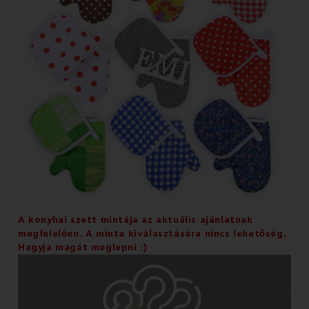
A konyhai szett mintája az aktuális ajánlatnak
megfelelően. A minta kiválasztására nincs lehetőség.
Hagyja magát meglepni :)