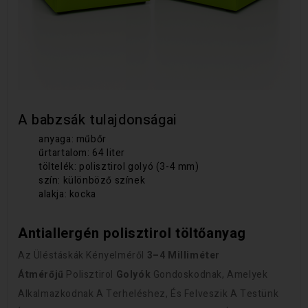
A babzsák tulajdonságai
anyaga: műbőr
űrtartalom: 64 liter
töltelék: polisztirol golyó (3-4 mm)
szín: különböző színek
alakja: kocka
Antiallergén polisztirol töltőanyag
Az Üléstáskák Kényelméről
3–4 Milliméter
Átmérőjű
Polisztirol
Golyók
Gondoskodnak, Amelyek
Alkalmazkodnak A Terheléshez, És Felveszik A Testünk