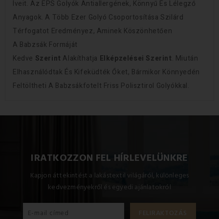
Íveit. Az EPS Golyók Antiallergének, Könnyű És Lélegző
Anyagok. A Több Ezer Golyó Csoportosítása Szilárd
Térfogatot Eredményez, Aminek Köszönhetően
A Babzsák Formáját
Kedve
Szerint
Alakíthatja
Elképzelései Szerint
. Miután
Elhasználódtak És Kifeküdték Őket, Bármikor Könnyedén
Feltöltheti A Babzsákfotelt Friss Polisztirol Golyókkal.
IRATKOZZON FEL HÍRLEVELÜNKRE
Kapjon áttekintést a lakástextil világáról, különleges
kedvezményekről és egyedi ajánlatokról