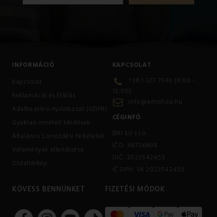
INFORMÁCIÓ
KAPCSOLAT
+36 1 323 7346 (8:00 -
Kapcsolat
12:00)
Reklamáció és Elállás
info@emishop.hu
Adatkezelési nyilatkozat (GDPR)
CÉGINFÓ
Gyakran ismételt kérdések
EMI EU s.r.o.
Általános Szerződési Feltételek
IČO: 46726608
Vélemények ellenőrzése
DIČ: 2023542455
Oldaltérkép
IČ DPH: SK 2023542455
KÖVESS BENNÜNKET
FIZETÉSI MÓDOK