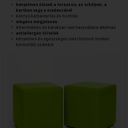
kényelmes ülések a teraszon, az erkélyen, a
kertben vagy a medencénél
könnyű karbantartás és tisztítás
elegáns megjelenés
éttermekben és bárokban való használatra alkalmas
antiallergén töltelék
kényelmes és egészséges ülést biztosít minden
korosztály számára