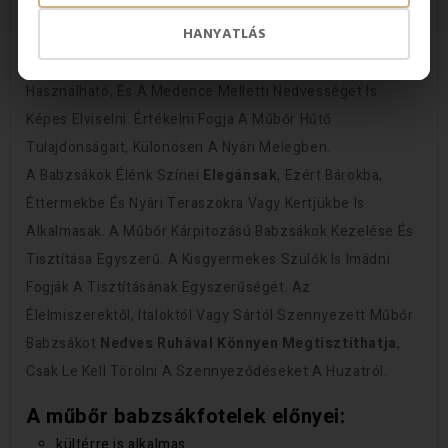
Lett A
Kültéri Használatra Szánt Huzatok
HANYATLÁS
Gyártásában
. A Műbőr Babzsák Golyó Alakú, És A Nyári
Teraszon, A Lakás Erkélyén, A Virágos Kertben Is
Használható, És A Medence Melletti Nedvességet Is
Képes Elviselni. Értékelni Fogja A Műbőr Hűtő
Tulajdonságait, Különösen A Nyári Melegben.
A Babzsákok Élénk Színei
Elegánsak
, Ezért Bárokba,
Éttermekbe És Nyári Teraszokra Vagy Kertjükbe Is
Alkalmasak. A Műbőr Kárpitozású Babzsákok Kezelése És
Tisztítása Egyszerű. A Kisgyermekes Szülők Is Imádni
Fogják A Tisztításának Egyszerűségét. Az
Élelmiszerektől, Italoktól Vagy Sártól Szennyezett Műbőr
Babzsákot
Nedves Ruhával Könnyen Megtisztíthatja
,
Csak Le Kell Törölni A Szennyeződéseket A Huzatról.
A műbőr babzsákfotelek előnyei:
kültérre is alkalmas