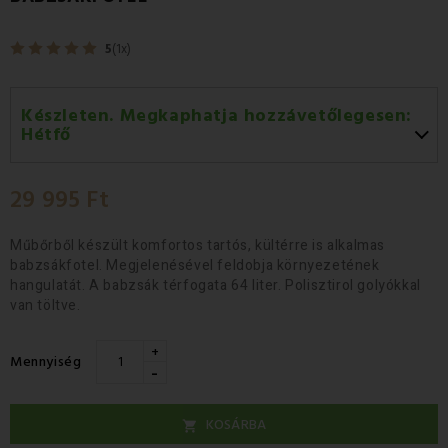
5
(1x)
Készleten. Megkaphatja hozzávetőlegesen:
Hétfő
Hétfő 10.08
-
GLS
29 995 Ft
Kedd 11.08
-
Packeta futárral történő
házhozszállítás
Műbőrből készült komfortos
tartós, kültérre is alkalmas
babzsákfotel. Megjelenésével feldobja
környezetének
hangulatát
. A babzsák térfogata
64 liter.
Polisztirol golyókkal
van töltve.
+
Mennyiség
-
KOSÁRBA
