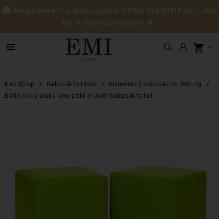
🛍️ Megérkezett a legnagyobb NYÁRI KIÁRUSÍTÁS – akár
60 % kedvezménnyel 🔥

shopping_cart

Kezdőlap
Babzsákfotelek
Kisméretű babzsákok 150L-ig
EMI kocka alakú limezöld műbőr babzsákfotel