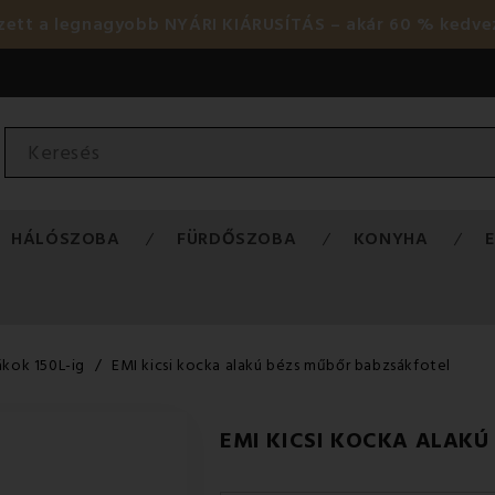
ezett a legnagyobb NYÁRI KIÁRUSÍTÁS – akár 60 % kedve
HÁLÓSZOBA
FÜRDŐSZOBA
KONYHA
kok 150L-ig
EMI kicsi kocka alakú bézs műbőr babzsákfotel
EMI KICSI KOCKA ALAK