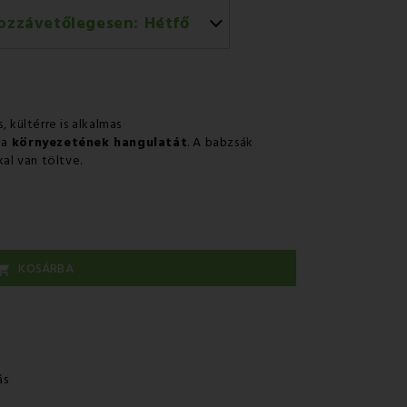
ozzávetőlegesen:
Hétfő
történő házhozszállítás
, kültérre is alkalmas
ja
környezetének hangulatát
. A babzsák
al van töltve.
KOSÁRBA

ás