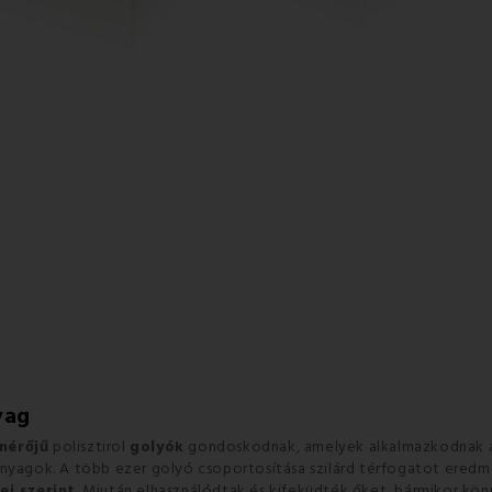
yag
mérőjű
polisztirol
golyók
gondoskodnak, amelyek alkalmazkodnak a te
 anyagok. A több ezer golyó csoportosítása szilárd térfogatot ere
ei szerint
. Miután elhasználódtak és kifeküdték őket, bármikor könn