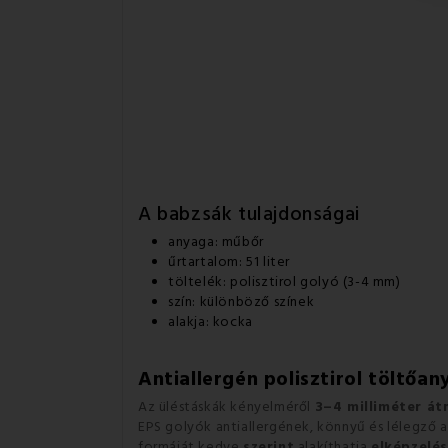
A babzsák tulajdonságai
anyaga: műbőr
űrtartalom: 51 liter
töltelék: polisztirol golyó (3-4 mm)
szín: különböző színek
alakja: kocka
Antiallergén polisztirol töltőan
Az üléstáskák kényelméről
3–4 milliméter át
EPS golyók antiallergének, könnyű és lélegző
formáját kedve
szerint
alakíthatja
elképzelés