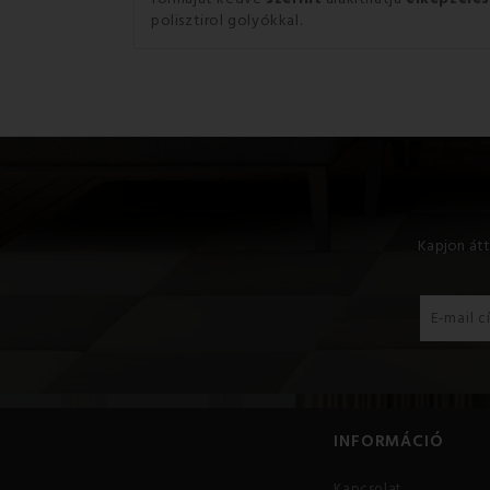
polisztirol golyókkal.
Kapjon átt
INFORMÁCIÓ
Kapcsolat