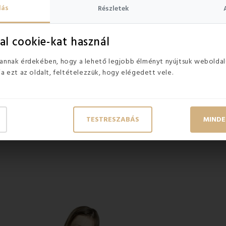
i melegben.
lás
Részletek
rokba, éttermekbe és nyári teraszokra vagy kertjükbe is alkalmasak.
mádni fogják a tisztításának egyszerűségét. Az élelmiszerektől, ital
títhatja
, csak le kell törölni a szennyeződéseket a huzatról.
al cookie-kat használ
:
 annak érdekében, hogy a lehető legjobb élményt nyújtsuk weboldal
ja ezt az oldalt, feltételezzük, hogy elégedett vele.
lyen, a kertben vagy a medencénél
 alkalmas
TESTRESZABÁS
MINDE
inden korosztály számára