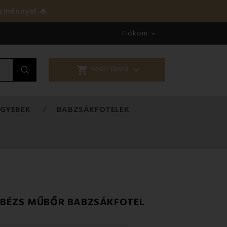
zménnyel 🔥
Fiókom

shopping_cart

Kosár (üres)
EGYEBEK
BABZSÁKFOTELEK
Ú BÉZS MŰBŐR BABZSÁKFOTEL