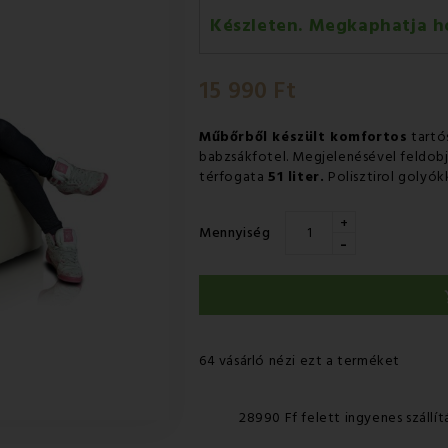
Készleten. Megkaphatja h
Hétfő 10.08
-
GLS
15 990 Ft
Kedd 11.08
-
Packeta futárral 
Műbőrből készült komfortos
tartós
babzsákfotel. Megjelenésével feldob
térfogata
51 liter.
Polisztirol golyókk
+
Mennyiség
-
64 vásárló nézi ezt a terméket
28990 Ff felett ingyenes szállít