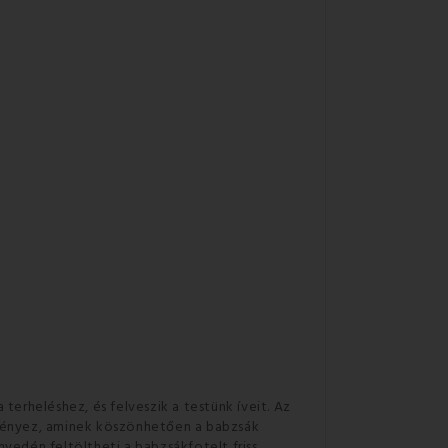
rheléshez, és felveszik a testünk íveit. Az
dményez, aminek köszönhetően a babzsák
yedén feltöltheti a babzsákfotelt friss