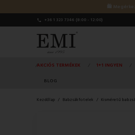
🛍️ Megérk
+36 1 323 7346 (8:00 - 12:00)

AKCIÓS TERMÉKEK
1+1 INGYEN
BLOG
Kezdőlap
Babzsákfotelek
Kisméretű babzsá