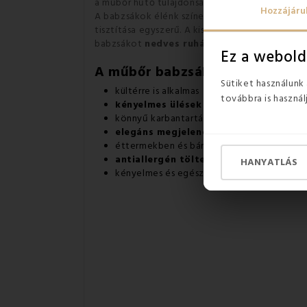
a műbőr hűtő tulajdonságait, különösen a nyár
Hozzájáru
A babzsákok élénk színei
elegánsak
, ezért bá
tisztítása egyszerű. A kisgyermekes szülők is i
babzsákot
nedves ruhával könnyen megtisz
Ez a webold
A műbőr babzsákfotelek előnyei
Sütiket használunk
kültérre is alkalmas
továbbra is használ
kényelmes ülések a teraszon, az erké
könnyű karbantartás és tisztítás
elegáns megjelenés
éttermekben és bárokban való használatra
antiallergén töltelék
HANYATLÁS
kényelmes és egészséges ülést biztosít m