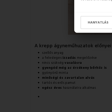
HANYATLÁS
A krepp ágyneműhuzatok előnyei
szellős anyag
a felesleges
izzadás
megelőzése
nincs szükség
vasalásra
gyengéd még az érzékeny bőrhöz is
gyönyörű minta
minőségi és zavartalan alvás
tartós és erős pamut
egész éves
használatra alkalmas