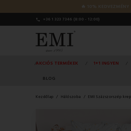
🔥 10% KEDVEZMÉNY a 
+36 1 323 7346 (8:00 - 12:00)

AKCIÓS TERMÉKEK
1+1 INGYEN
BLOG
Kezdőlap
Hálószoba
EMI Százszorszép kr