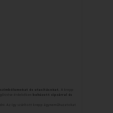
 szimbólumokat és utasításokat.
A krepp
megőrzése érdekében
behúzott cipzárral és
adni. Az így szárított krepp ágyneműhuzatokat