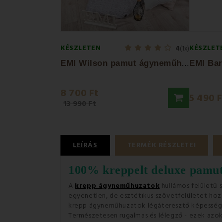
KÉSZLETEN
KÉSZLET
4
(1x)
E
MI Wilson pamut ágyneműhuzat
8 700 Ft
5 490 
13 990 Ft
LEÍRÁS
TERMÉK RÉSZLETEI
100% kreppelt deluxe pamut
A
krepp ágyneműhuzatok
hullámos felületű 
egyenetlen, de esztétikus szövetfelületet ho
krepp ágyneműhuzatok légáteresztő képességü
Természetesen rugalmas és lélegző - ezek azok 