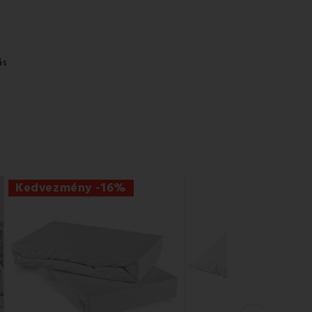
ás
Kedvezmény -16%