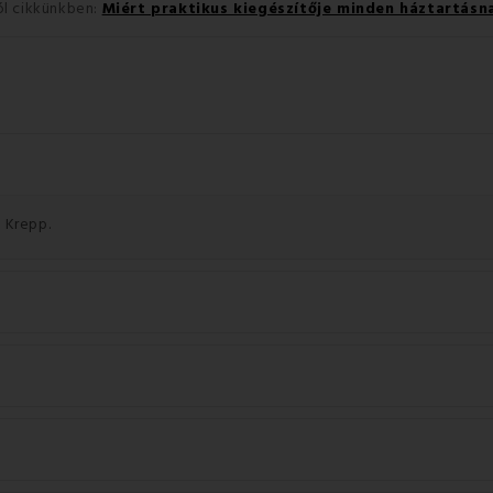
l cikkünkben:
Miért praktikus kiegészítője minden háztartás
 Krepp.
.