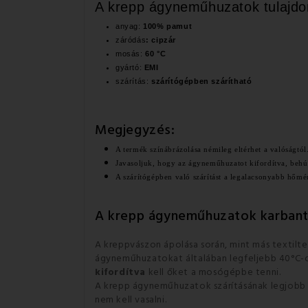
A krepp ágyneműhuzatok tulajdo
anyag:
100% pamut
záródás
: cipzár
mosás:
60 °C
gyártó:
EMI
szárítás:
szárítógépben szárítható
Megjegyzés:
A termék színábrázolása némileg eltérhet a valóságtól
Javasoljuk, hogy az ágyneműhuzatot kifordítva, behú
A szárítógépben való szárítást a legalacsonyabb hőmér
A krepp ágyneműhuzatok karbant
A kreppvászon ápolása során, mint más textilt
ágyneműhuzatokat általában legfeljebb 40°C-o
kifordítva
kell őket a mosógépbe tenni.
A krepp ágyneműhuzatok szárításának legjobb m
nem kell vasalni.