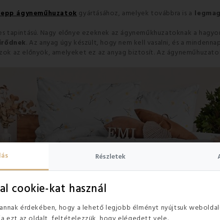
repp ágyneműhuzatok
gyártásához, amelyek továbbra is a
legmag
es tapintású. Nagy előnye ezeknek az ágyneműkhuzatoknak a hag
űrődnek
. Az anyag úgy készült, hogy nem kell vasalni, és a mindennap
azok az előnyök, amelyeket ez az anyag biztosít. Az ágyneműhuzatok
lás
Részletek
al cookie-kat használ
 annak érdekében, hogy a lehető legjobb élményt nyújtsuk weboldal
ja ezt az oldalt, feltételezzük, hogy elégedett vele.