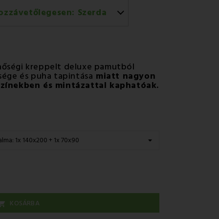
ozzávetőlegesen:
Szerda
rral történő házhozszállítás
őségi kreppelt deluxe pamutból
ége és puha tapintása
miatt nagyon
zínekben és mintázattal kaphatóak.
KOSÁRBA
