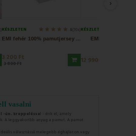
›
KÉSZLETEN
KÉSZLETEN
x)
5
(70x)
E
MI fehér 100% pamutjersey gumis lepedő
EMI tollpárna 70
3 200 Ft
12 990 Ft
3 800 Ft
ll vasalni
l -ún. kreppelésse
l - érik el, amely
k. A leggyakoribb anyag a pamut. A pamut
 ideális választássá melegebb éghajlaton vagy