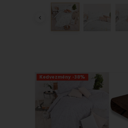

Kedvezmény -38%