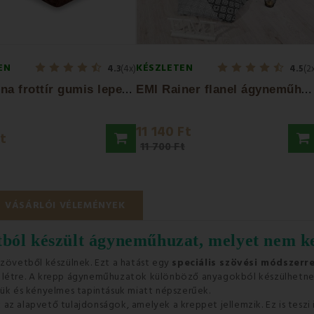
EN
KÉSZLETEN
4.3
(4x)
4.5
(2
E
MI Barna frottír gumis lepedő
E
MI Rainer flanel ágyneműhuzat
11 140 Ft
Ft
11 700 Ft
VÁSÁRLÓI VÉLEMÉNYEK
ból készült ágyneműhuzat, melyet nem ke
szövetből készülnek. Ezt a hatást egy
speciális szövési módszerre
z létre. A krepp ágyneműhuzatok különböző anyagokból készülhetne
k és kényelmes tapintásuk miatt népszerűek.
az alapvető tulajdonságok, amelyek a kreppet jellemzik. Ez is teszi