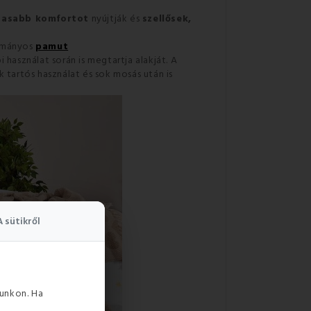
asabb komfortot
nyújtják és
szellősek,
yományos
pamut
i használat során is megtartja alakját. A
 tartós használat és sok mosás után is
A sütikről
unkon. Ha