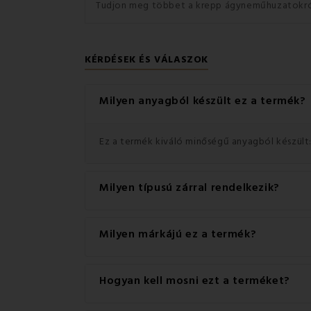
Tudjon meg többet a krepp ágyneműhuzatokró
KÉRDÉSEK ÉS VÁLASZOK
Milyen anyagból készült ez a termék?
Ez a termék kiváló minőségű anyagból készült:
Milyen típusú zárral rendelkezik?
Ez a termék praktikus Cipzár zárral rendelkezik
Milyen márkájú ez a termék?
Ez a(z) EMI márka eredeti terméke.
Hogyan kell mosni ezt a terméket?