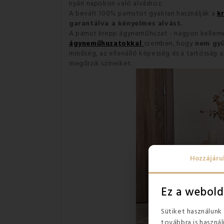
nyári napokon való alváshoz.
A bevált 100% pamutot gyakran használják a
k
garantálva a kényelmes alvást.
A pamut krepp ágyneműhuzat - nagyon kellem
ágyneműhuzatokkal
szemben, hogy
nem gy
minőség, az ellenálló képesség és a tartósság 
megőrzik színeiket.
Hozzájáru
Ez a webold
Sütiket használunk
továbbra is használ