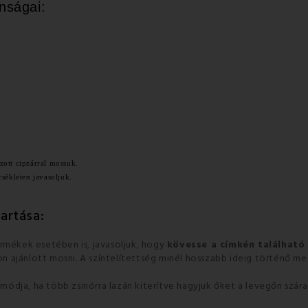
nságai:
.
zott cipzárral mossuk.
sékleten javasoljuk.
artása:
ermékek esetében is, javasoljuk, hogy
kövesse a címkén található
n ajánlott mosni. A színtelítettség minél hosszabb ideig történő 
ódja, ha több zsinórra lazán kiterítve hagyjuk őket a levegőn szár