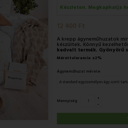
Készleten. Megkaphatja h
Szerda 12.08
-
GLS
12 400 Ft
Csütörtök 13.08
-
Packeta futá
A krepp ágyneműhuzatok min
készültek
.
Könnyű kezelhetős
kedvelt termék. Gyönyörű s
Mérettolerancia
±2%
Ágyneműhuzat mérete
+
Mennyiség
-